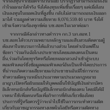
จากลงทุนจากยอดจำนวนน้อย ปรากฏว่าสามารถถอนเงิน
กำไรออกมาได้จริง จึงได้ลงทุนเพิ่มขึ้นเรื่อยๆ แต่เมื่อโอน
เงินลงทุนในยอดเงินที่สูงขึ้น กลับไม่สามารถถอนเงินออก
มาได้ รวมมูลค่าความเสียหาย 8,076,559.46 บาท จึงได้
เข้าแจ้งความร้องทุกข์ต่อ บช.สอท.ในเวลาต่อมา
จากกรณีดังกล่าวทางตำรวจ กก.3 บก.สอท.1
บช.สอท.ได้รวบรวมพยานหลักฐานและสืบสวนติดตามผู้
ต้องหาในขบวนการได้แล้วบางส่วน โดยดำเนินคดีใน
ข้อหา “ร่วมกันฉ้อโกงประชาชนโดยแสดงตนเป็นคน
อื่น,ร่วมกันโดยทุจริตหรือโดยหลอกลวงนำเข้าสู่ระบบ
คอมพิวเตอร์ซึ่งข้อมูลคอมพิวเตอร์อันเป็นเท็จโดยประการ
ที่น่าจะเกิดความเสียหายแก่ประชาชนอันมิใช่การกระ
ทำความผิดฐานหมิ่นประมาทตามประมวลกฎหมาย
อาญา,เปิดหรือยินยอมให้บุคคลอื่นใช้บัญชีเงินฝากบัตร
อิเล็กทรอนิกส์หรือบัญชีอิเล็กทรอนิกส์ของตน โดยมิได้มี
เจตนาใช้เพื่อตนหรือเพื่อกิจการที่ต้นเกี่ยวข้องโดย
ประการที่รู้หรือควรรู้ว่าจะนำไปใช้ในการกระทำความผิด
เกี่ยวกับอาชญากรรมทางเทคโนโลยีหรือความผิดทาง