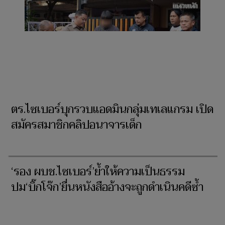
ตร.ไซเบอร์บุกรวบแอดมินกลุ่มเทเลแกรม เปิด
สมัครสมาชิกคลิปอนาจารเด็ก
‘รอง ผบช.ไซเบอร์’ย้ำให้ความเป็นธรรม
ปม‘บิ๊กโจ๊ก’ยื่นหนังสืออ้างจะถูกดำเนินคดีซ้ำ