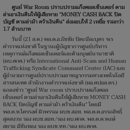
ศูนย์ War Room ปราบปรามแก๊งคอลเซ็นเตอร์ ตาม
ล่าเอาเงินคืนให้ผู้เสียหาย “MONEY CASH BACK ปิด
บัญชี ตามล่าม้า คว้าเงินคืน” ส่งมอบให้ 2 เหยื่อ รวมกว่า
1.7 ล้านบาท
วันนี้ (21 ส.ค.) พล.ต.อ.ธัชชัย ปิตะนีละบุตร จเร
ตำรวจแห่งชาติ ในฐานะผู้บัญชาการศูนย์บริหาร
เหตุการณ์แก๊งคอลเซ็นเตอร์และค้ามนุษย์นานาชาติ
(ผบ.ศกค.) หรือ International Anti-Scam and Human
Trafficking Syndicate Command Center (IAC) และ
ผู้อำนวยการศูนย์ปราบปรามอาชญากรรมทางเทคโนโลยี
สารสนเทศ สำนักงานตำรวจแห่งชาติ (ผอ.ศปอส.ตร.)
แถลงข่าว “ศูนย์ War room ปราบปรามแก๊งคอล
เซ็นเตอร์ ตามล่าเอาเงินคืนให้ผู้เสียหาย MONEY CASH
BACK ปิดบัญชี ตามล่าม้า คว้าเงินคืน” โดยมี
พล.ต.ท.ไตรรงค์ ผิวพรรณ ผบช.สอท. พล.ต.ต.อรรถสิทธิ์
สุดสงวน รอง ผบช.สอท./รอง ผบ.ศกค. พล.ต.ต.พงษ์
สยาม มีขันทอง รอง ผบช.ทท./รอง ผบ.ศกค.