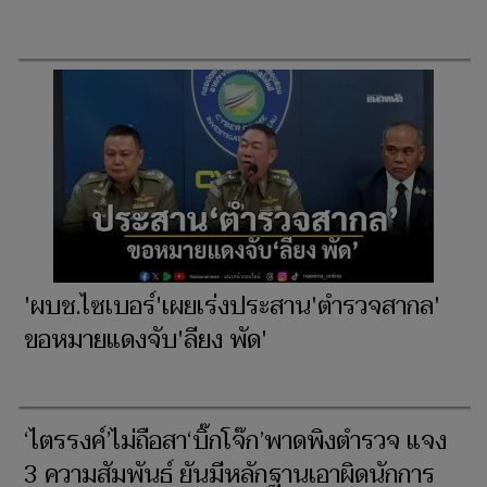
'ผบช.ไซเบอร์'เผยเร่งประสาน'ตำรวจสากล'
ขอหมายแดงจับ'ลียง พัด'
‘ไตรรงค์’ไม่ถือสา‘บิ๊กโจ๊ก’พาดพิงตำรวจ แจง
3 ความสัมพันธ์ ยันมีหลักฐานเอาผิดนักการ