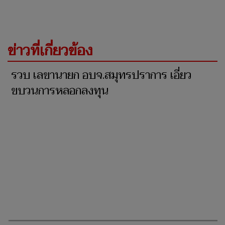
ข่าวที่เกี่ยวข้อง
รวบ เลขานายก อบจ.สมุทรปราการ เอี่ยว
ขบวนการหลอกลงทุน