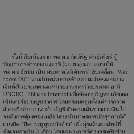
ทั้งนี้ สืบเนื่องจาก พล.ต.อ.กิตติ์รัฐ พันธุ์เพ็ชร์ ผู้
บัญชาการตำรวจแห่งชาติ (ผบ.ตร.) มอบหมายให้
พล.ต.อ.ธัชชัย เป็น ผบ.ศกค.ได้เดินหน้าขับเคลื่อน “War
room IAC” ร่วมกับหน่วยงานด้านความมั่นคงและการ
เงินทั้งในประเทศ และหน่วยงานระหว่างประเทศ อาทิ
UNODC , FBI และ Interpol เพื่อจัดการปัญหาแก๊งคอล
เซ็นเตอร์อย่างบูรณาการ โดยครอบคลุมตั้งแต่การกวาด
ล้างเครือข่าย การระงับบัญชี ติดตามเส้นทางการเงิน ไป
จนถึงการคุ้มครองเหยื่อ โดยเน้นมาตรการเชิงรุกภายใต้
แนวคิด “ปิดประตูทุบหม้อข้าว” เพื่อมุ่งสร้างผลลัพธ์ที่
ชัดเจนภายใน 3 เดือน โดยเฉพาะการตัดวงจรเครือข่าย