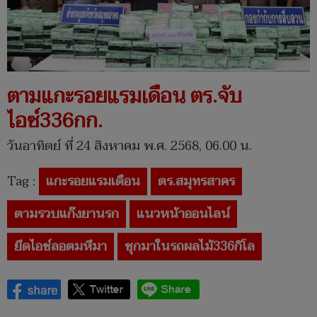
ตามแกะรอยแรมเดือน ตร.จับ
ไอซ์336กก.
วันอาทิตย์ ที่ 24 สิงหาคม พ.ศ. 2568, 06.00 น.
Tag :
แกะรอยแรมเดือน
ตร.สมุทรสาคร
ตามรวบแก๊งยานรก
แนวหน้าออนไลน์
ยึดไอซ์ลอตมหึมา
ซุกมาในรถผลไม้336กิโล