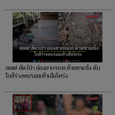
สลด! สัตว์ป่า ย่องลากจนท.ห้วยขาแข้ง ดับ
ใกล้ร่างพบรอยเท้าเสือโคร่ง