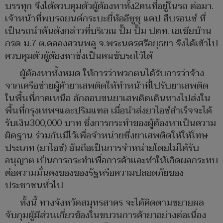
บรรทุก จึงได้ควบคุมตัวผู้ต้องหาทั้ง2คนที่อยู่ในรถ ต่อมา.
เจ้าหน้าที่พบรถยนด์กระบะยี่ห้ออีซูซุ แคป สืบรอนซ์ ที่
เป็นรถนำคันดังกล่าวที่บริเวณ ปั๊ม ปั๊ม ปตท. เอเชียบ้าน
กรด ม.7 ต.คลองสวนพลู จ.พระนครศรีอยุธยา จึงได้เข้าไป
ควบคุมตัวผู้ต้องหาซึ่งเป็นคนขับรถไว้ได้
ผู้ต้องหาทั้งหมด ให้การว่าพวกตนได้รับการว่าจ้าง
จากเครือข่ายผู้ค้ายาเสพติดให้ทำหน้าที่ไปรับยาเสพติด
ในพื้นที่ภาคเหนือ ลักลอบขนยาเสพติดเดินทางไปส่งใน
พื้นที่กรุงเทพฯและปริมแฑล เมื่อนำส่งยาไอซ์สำเร็จจะได้
รับเงิน300,000 บาท ซึ่งการกระทำของผู้ต้องหาเป็นความ
ผิดฐาน ร่วมกันมีไว้เพื่อจำหน่ายซึ่งยาเสพติดให้ให้โทษ
ประเภท (ยาไอซ์) อันถือเป็นการจำหน่ายโดยไม่ได้รับ
อนุญาต เป็นการกระทำเพื่อการค้าและทำให้เกิดผลกระทบ
ต่อความมั่นคงของของรัฐหรือความปลอดภัยของ
ประชาชนทั่วไป
ทั้งนี้ ทางจังหวัดสมุทรสาคร จะได้คิดตามขยายผล
จับกุมผู้มีส่วนเกี่ยวข้องในขบวนการค้ายาอย่างต่อเนื่อง