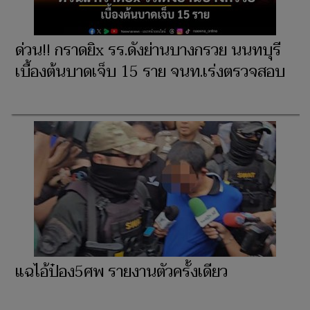
ด่วน!! กราดยิx รร.ดังย่านบางกรวย นนทบุรี
เบื้องต้นบาดเจ็บ 15 ราย จนท.เร่งตรวจสอบ
แฉไอ้ป๋อง5ศพ รายงานตัวครั้งเดียว