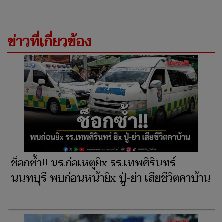
ข่าวที่เกี่ยวข้อง
ช็อกซ้ำ!! นร.ก่อเหตุยิx รร.เทพศิรินทร์
นนทบุรี พบก่อนหน้ายิx ปู่-ย่า เสียชีวิตคาบ้าน