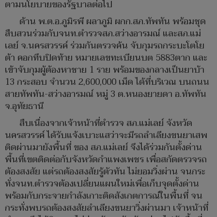
ตามนโยบายของรัฐบาลต่อไป
ด้าน พ.ต.อ.ภูมิรพี ผลาภูมิ ผกก.สภ.ทัพทัน พร้อมชุด
สืบสวนร่วมกับจนท.ตำรวจสภ.สว่างอารมณ์ และสภ.แม่
เลย์ จ.นครสวรรค์ ร่วมกันตรวจค้น จับกุมรถกระบะโตโย
ต้า คอกทึบปิดท้าย หมายเลขทะเบียนบต 5883ตาก และ
เข้าจับกุมผู้ต้องหาชาย 1 ราย พร้อมของกลางเป็นยาบ้า
13 กระสอบ จำนวน 2,600,000 เม็ด ได้ที่บริเวณ บนถนน
สายทัพทัน-สว่างอารมณ์ หมู่ 3 ต.หนองยายดา อ.ทัพทัน
จ.อุทัยธานี
สืบเนื่องจากเจ้าหน้าที่ตำรวจ สภ.แม่เลย์ จังหวัด
นครสวรรค์ ได้รับแจ้งเบาะแสว่าจะมีรถลำเลียงขนยาเสพ
ติดผ่านมายังพื้นที่ ของ สภ.แม่เลย์ จึงได้ร่วมกันตั้งด่าน
พื้นที่เขตติดต่อกับจังหวัดกำแพงเพชร เพื่อสกัดตรวจรถ
ต้องสงสัย แต่รถต้องสงสัยรู้ตัวทัน ไม่ยอมวิ่งผ่าน จนกระ
ทั่งจนท.ตำรวจต้องเปลี่ยนแผนใหม่เพื่อเก็บจุดตั้งด่าน
พร้อมกับกระจายกำลังเกาะติดสังเกตการณ์ในพื้นที่ จน
กระทั่งพบรถต้องสงสัยลำเลียงขนยาวิ่งผ่านมา เจ้าหน้าที่