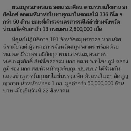
ตร.สมุทรสาครแกะรอยแรมเดือน ตามรวบแก๊งยานรก
ยึดไอซ์ ลอตมหึมาห่อใบชาซุกมาในรถผลไม้ 336 กิโล ฯ
กว่า 50 ล้าน ขณะที่ตำรวจนครสวรรค์ไล่ล่าข้ามจังหวัด
ร่วมสกัดจับยาบ้า 13 กระสอบ 2,600,000 เม็ด
ที่ศูนย์ปฎิบัติการ 191 จังหวัดสมุทรสาคร นายนริศ
นิรามัยวงศ์ ผู้ว่าราชการจังหวัดสมุทรสาคร พร้อมด้วย
พล.ต.ต.ธีระเดช อธิภัคกุล ผบก.ภ.จว.สมุทรสาคร
พ.ต.อ.สุรศักดิ์ สิทธิโชคธรรม ผกก.สส.พ.ต.ท.ไชยภูมิ ฉลอง
ภูมิ รอง ผกก.สส.หัวหน้าชุดจับกุม ปปส.ภ.7 ได้ร่วมกัน
แถลงข่าวการจับกุมยาไอซ์บรรจุแพ็ค ด้วยห่อใบชา อัดสูญ
ญากาศ น้ำหนักห่อละ 1 กก. มูลค่ากว่า 50,000,000 ล้าน
บาท เมื่อเย็นวันที่ 22 สิงหาคม