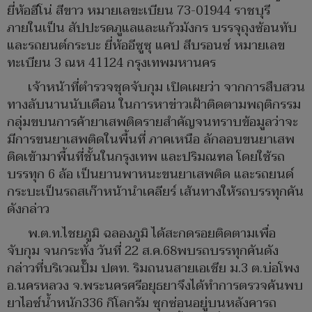
ยี่ห้อฮีโน่ สีขาว หมายเลขะเบียน 73-01944 ราชบุรี
ภายในเป็น สัปปะรดภูแลและแก้วมังกร บรรจุถุงซ้อนทับ
และรถยนต์กระบะ ยี่ห้ออีซูซุ แคป สีบรอนซ์ หมายเลข
ทะเบียน 3 ณห 41124 กรุงเทพมหานคร
เจ้าหน้าที่ตำรวจชุดจับกุม เปิดเผยว่า จากการสืบสวน
ทางลับนานนับเดือน ในการหาข่าวเฝ้าติดตามพฤติกรรม
กลุ่มขบนการค้ายาเสพติดรายสำคัญจนทราบข้อมูลว่าจะ
มีการขนยาเสพติดในพื้นที่ ภาคเหนือ ลักลอบขนยาเสพ
ติดเข้ามาพื้นที่ชั้นในกรุงเทพ และปริมณฑล โดยใช้รถ
บรรทุก 6 ล้อ เป็นยานพาหนะขนยาเสพติด และรถยนด์
กระบะเป็นรถสเก๊าหน้านำเคลียร์ เส้นทางให้รถบรรทุกคัน
ดังกล่าว
พ.ต.ท.ไชยภูมิ ฉลองภูมิ ได้สะกดรอยติดตามเพื่อ
จับกุม จนกระทั่ง วันที่ 22 ส.ค.68พบรถบรรทุกคันดัง
กล่าวที่บริเวณปั๊ม ปตท. ริมถนนสายเอเชีย ม.3 ต.บ่อโพง
อ.นครหลวง จ.พระนครศรีอยุธยาจึงได้ทำการตรวจค้นพบ
ยาไอซ์น้ำหนัก336 กิโลกรัม ซุกซ่อนอยู่บนหลังคารถ