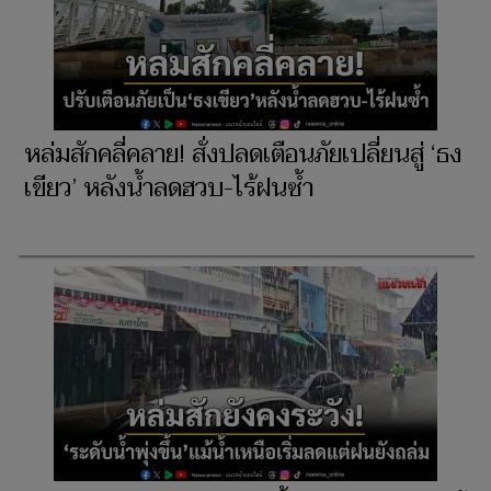
หล่มสักคลี่คลาย! สั่งปลดเตือนภัยเปลี่ยนสู่ ‘ธง
เขียว’ หลังน้ำลดฮวบ-ไร้ฝนซ้ำ