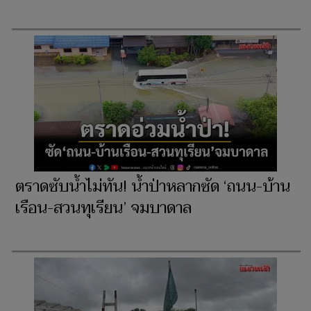
ตราดซับน้ำไม่ทัน! น้ำป่าหลากซัด ‘ถนน-บ้าน
เรือน-สวนทุเรียน’ จมบาดาล