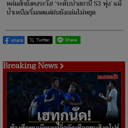
หล่มสักยังคงระวัง! ‘ระดับน้ำสถานี S3 พุ่ง’ แม้
น้ำเหนือเริ่มลดแต่ฝนยังถล่มไม่หยุด
Breaking News