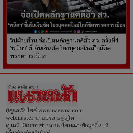
วิปฝ่ายค้าน จ่อเปิดหลักฐานคดีฮั้ว สว. ครั้งที่4
'พนิดา' ชี้เส้นเงินชัด โยงบุคคลใหม่ใกล้ชิด
พรรคการเมือง
ผู้ดูแลเว็บไซต์ www.naewna.com
webmaster นายปรเมษฐ์ ภู่โต
ดูแลรับผิดชอบข่าว/ภาพ/โฆษณา/ข้อมูลอื่นๆที่
เกี่ยวข้องกับเว็บไซต์