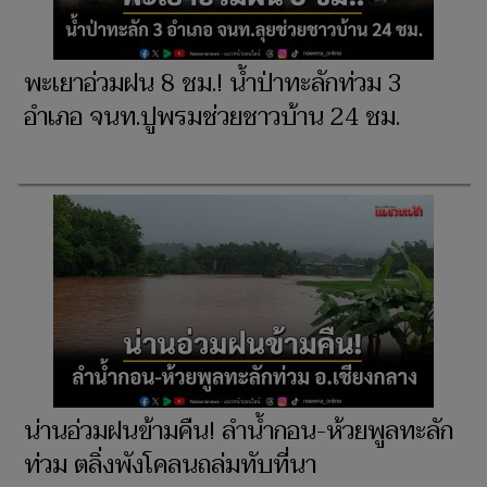
พะเยาอ่วมฝน 8 ชม.! น้ำป่าทะลักท่วม 3
อำเภอ จนท.ปูพรมช่วยชาวบ้าน 24 ชม.
น่านอ่วมฝนข้ามคืน! ลำน้ำกอน-ห้วยพูลทะลัก
ท่วม ตลิ่งพังโคลนถล่มทับที่นา