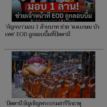
'กัญจนา'มอบ 1 ล้านบาท ช่วย 'ด.ต.เกษม บัว
เทศ' EOD ถูกลอบบึ้มที่ปัตตานี
‘ปัตตานี’อัญเชิญพระบรมสารีริกธาตุ