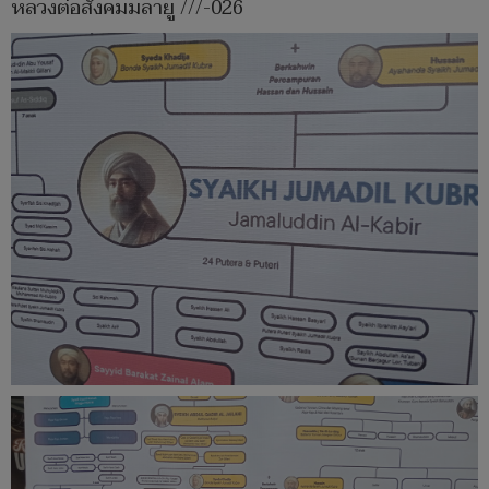
หลวงต่อสังคมมลายู ///-026