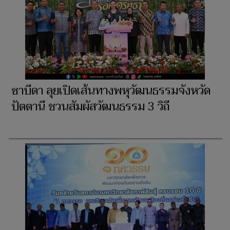
ซาบีดา ลุยเปิดเส้นทางพหุวัฒนธรรมจังหวัด
ปัตตานี ชวนสัมผัสวัฒนธรรม 3 วิถี