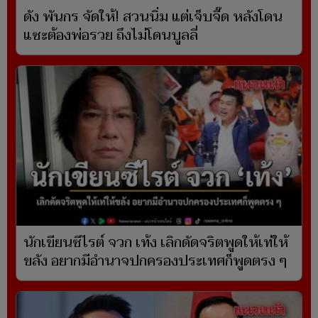
ดัง พันกร จัดให้! สวนนิ่ม แต่เจ็บจี๊ด หลังโดน
แซะต้องพ่อรวย ถึงไม่โดนบูลลี่
นักเขียนซีไรต์ จวก เท้ง เลิกดัดจริตพูดให้เท่ให้
ขลัง อยากมีอำนาจปกครองประเทศก็พูดตรง ๆ