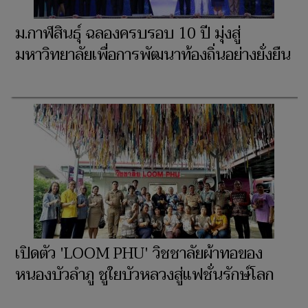
ม.กาฬสินธุ์ ฉลองครบรอบ 10 ปี มุ่งสู่
มหาวิทยาลัยเพื่อการพัฒนาท้องถิ่นอย่างยั่งยืน
เปิดตัว 'LOOM PHU' วิชชาลัยผ้าทอของ
หนองบัวลำภู ชูใยบัวหลวงสู่แฟชั่นรักษ์โลก