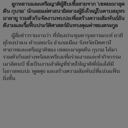
ลูกหลานและเครือญาติผู้สืบเชื้อสายจาก
‘เชคยะมาลุด
ดีน กุบรอ’ นักเผยแผ่ศาสนาอิสลามผู้ยิ่งใหญ่ในคาบสมุทร
มาลายู รวมตัวกันจัดงานพบปะเพื่อสร้างความสัมพันธ์อัน
ดีงามและรื้อฟื้นประวัติศาสตร์อันทรงคุณค่าของตระกูล
ผู้สื่อข่าวรายงานว่า ที่ห้องประชุมดารุลยารอกะห์ ยายี
สุไหงปาแน ตำบลยะรัง อำเภอเมือง จังหวัดปัตตานี
ทายาทและเครือญาติของ เชคยะมาลุดดีน กุบรอ ได้มา
รวมตัวกันอย่างพร้อมเพรียงเพื่อร่วมงานและทำกิจกรรม
เมาลิดนบี ซึ่งเป็นงานสำคัญที่ช่วยให้ญาติพี่น้องได้มี
โอกาสพบปะ พูดคุย และสร้างความสัมพันธ์ที่แน่นแฟ้น
ยิ่งขึ้น