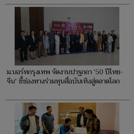
ม.นอร์ทกรุงเทพ จัดงานปาฐกถา '50 ปีไทย-
จีน' ชี้ช่องทางร่วมทุนสื่อบันเทิงสู่ตลาดโลก