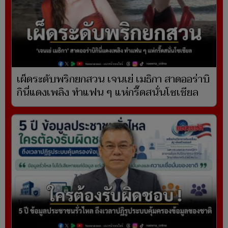
เผ็ดระดับพริกยกสวน เจนเย่ เมธิกา สาดออร่าบิ
กินี่แดงเพลิง ทำแฟน ๆ แห่กรี๊ดสนั่นโซเชียล