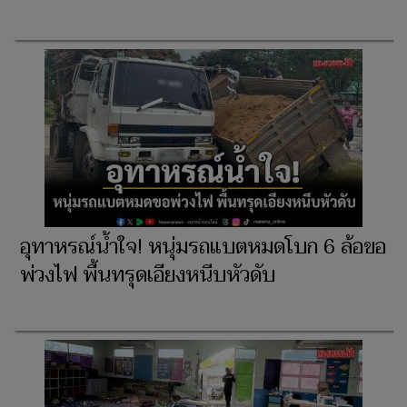
อุทาหรณ์น้ำใจ! หนุ่มรถแบตหมดโบก 6 ล้อขอ
พ่วงไฟ พื้นทรุดเอียงหนีบหัวดับ