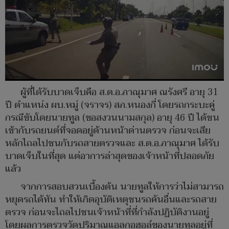
ผู้ที่ได้รับบาดเจ็บคือ ส.ต.อ.ภาณุมาศ ณรังศรี อายุ 31
ปี ตำแหน่ง ผบ.หมู่ (จราจร) สภ.หนองกี่ โดยรถกระบะคู่
กรณีขับโดยนายทูล (ขอสงวนนามสกุล) อายุ 46 ปี ได้ชน
เข้ากับรถยนต์ที่จอดอยู่ด้านหน้าด่านตรวจ ก่อนจะเสีย
หลักไถลไปชนกับรถสายตรวจและ ส.ต.อ.ภาณุมาศ ได้รับ
บาดเจ็บในที่สุด แต่อาการล่าสุดของเจ้าหน้าที่ปลอดภัย
แล้ว
จากการสอบสวนเบื้องต้น นายทูลให้การว่าไม่สามารถ
หยุดรถได้ทัน ทำให้เกิดอุบัติเหตุชนรถคันอื่นและรถสาย
ตรวจ ก่อนจะไถลไปชนเจ้าหน้าที่ที่กำลังปฏิบัติงานอยู่
โดยผลการตรวจวัดปริมาณแอลกอฮอล์ของนายทูลอยู่ที่