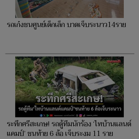
รถเก๋งชนศูนย์เด็กเล็ก บาดเจ็บระนาว14ราย
ระทึกศรีสะเกษ! รถตู้ทีมนักร้อง ‘ไทบ้านแลนด์
แคมป์’ ชนท้าย 6 ล้อ เจ็บระงม 11 ราย