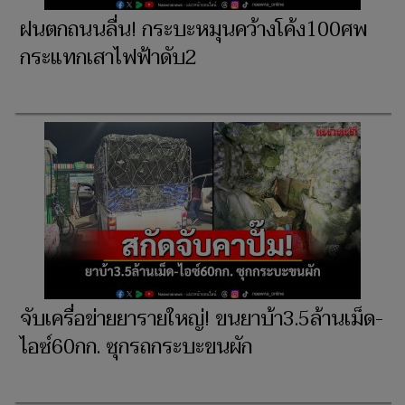
ฝนตกถนนลื่น! กระบะหมุนคว้างโค้ง100ศพ
กระแทกเสาไฟฟ้าดับ2
จับเครื่อข่ายยารายใหญ่! ขนยาบ้า3.5ล้านเม็ด-
ไอซ์60กก. ซุกรถกระบะขนผัก