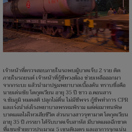
เจ้าหน้าที่ตรวจสอบภายในรถพบผู้บาดเจ็บ 2 ราย ติด
ภายในรถยนต์ เจ้าหน้าที่กู้ชีพวงฆ้อง ช่วยเหลือออกมา
จากกระบะ แล้วนำมาปฐมพยาบาลเบื้องต้น ทราบชื่อคือ
นายเด่นชัย โตกุดเวียน อายุ 35 ปี ชาว อ.คอนสาร
จ.ชัยภูมิ หมดสติ ปลุกไม่ตื่น ไม่มีชีพจร กู้ชีพทำการ CPR
และเร่งนำส่งโรงพยาบาลพรหมพิราม แต่ต่อมาทนพิษ
บาดแผลไม่ไหวเสียชีวิต ส่วนนางสาวจุฑามาศ โตกุดเวียน
อายุ 35 ปี ภรรยา ได้รับบาดเจ็บสาหัส มีบาดแผลฉีกขาด
ที่แขนซ้ายยาวประมาณ 5 เซนติเมตร และอาการจุกแน่น