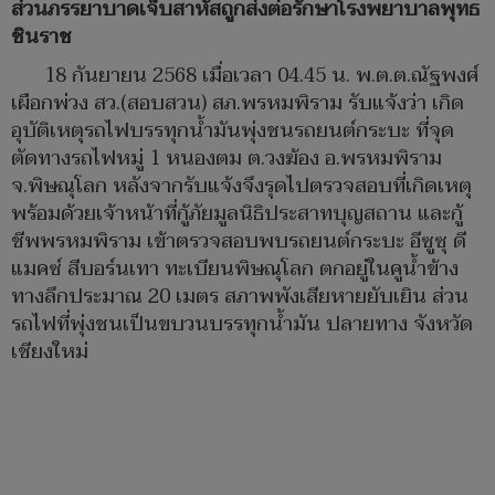
ส่วนภรรยาบาดเจ็บสาหัสถูกส่งต่อรักษาโรงพยาบาลพุทธ
ชินราช
18 กันยายน 2568 เมื่อเวลา 04.45 น. พ.ต.ต.ณัฐพงศ์
เผือกพ่วง สว.(สอบสวน) สภ.พรหมพิราม รับแจ้งว่า เกิด
อุบัติเหตุรถไฟบรรทุกน้ำมันพุ่งชนรถยนต์กระบะ ที่จุด
ตัดทางรถไฟหมู่ 1 หนองตม ต.วงฆ้อง อ.พรหมพิราม
จ.พิษณุโลก หลังจากรับแจ้งจึงรุดไปตรวจสอบที่เกิดเหตุ
พร้อมด้วยเจ้าหน้าที่กู้ภัยมูลนิธิประสาทบุญสถาน และกู้
ชีพพรหมพิราม เข้าตรวจสอบพบรถยนต์กระบะ อีซูซุ ดี
แมคซ์ สีบอร์นเทา ทะเบียนพิษณุโลก ตกอยู่ในคูน้ำข้าง
ทางลึกประมาณ 20 เมตร สภาพพังเสียหายยับเยิน ส่วน
รถไฟที่พุ่งชนเป็นขบวนบรรทุกน้ำมัน ปลายทาง จังหวัด
เชียงใหม่