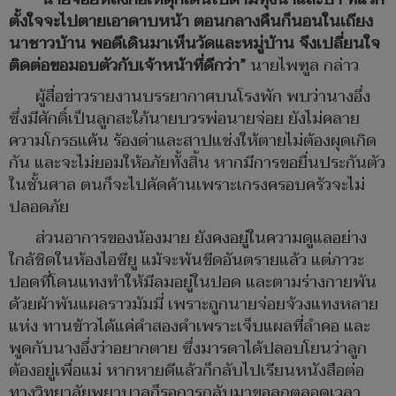
ตั้งใจจะไปตายเอาดาบหน้า ตอนกลางคืนก็นอนในเถียง
นาชาวบ้าน พอดีเดินมาเห็นวัดและหมู่บ้าน จึงเปลี่ยนใจ
ติดต่อขอมอบตัวกับเจ้าหน้าที่ดีกว่า”
นายไพฑูล กล่าว
ผู้สื่อข่าวรายงานบรรยากาศบนโรงพัก พบว่านางอึ่ง
ซึ่งมีศักดิ์เป็นลูกสะใภ้นายบวรพ่อนายจ่อย ยังไม่คลาย
ความโกรธแค้น ร้องด่าและสาปแช่งให้ตายไม่ต้องผุดเกิด
กัน และจะไม่ยอมให้อภัยทั้งสิ้น หากมีการขอยื่นประกันตัว
ในชั้นศาล ตนก็จะไปคัดค้านเพราะเกรงครอบครัวจะไม่
ปลอดภัย
ส่วนอาการของน้องมาย ยังคงอยู่ในความดูแลอย่าง
ใกล้ชิดในห้องไอซียู แม้จะพ้นขีดอันตรายแล้ว แต่ภาวะ
ปอดที่โดนแทงทำให้มีลมอยู่ในปอด และตามร่างกายพัน
ด้วยผ้าพันแผลราวมัมมี่ เพราะถูกนายจ่อยจ้วงแทงหลาย
แห่ง ทานข้าวได้แค่คำสองคำเพราะเจ็บแผลที่ลำคอ และ
พูดกับนางอึ่งว่าอยากตาย ซึ่งมารดาได้ปลอบโยนว่าลูก
ต้องอยู่เพื่อแม่ หากหายดีแล้วก็กลับไปเรียนหนังสือต่อ
ทางวิทยาลัยพยาบาลก็รอการกลับมาขอลูกตลอดเวลา