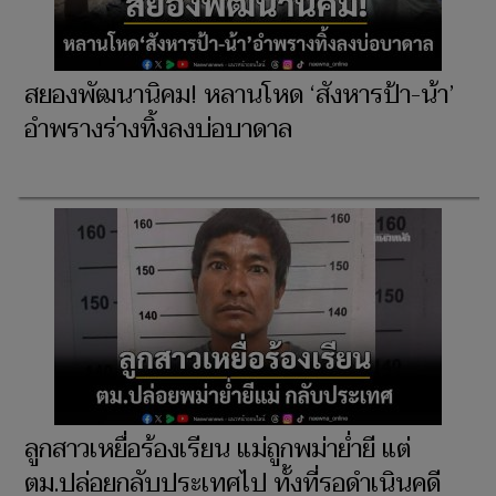
สยองพัฒนานิคม! หลานโหด ‘สังหารป้า-น้า’
อำพรางร่างทิ้งลงบ่อบาดาล
ลูกสาวเหยื่อร้องเรียน แม่ถูกพม่าย่ำยี แต่
ตม.ปล่อยกลับประเทศไป ทั้งที่รอดำเนินคดี