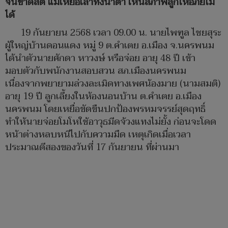
จนขาดสติ แม่เหยื่อเล่าทั้งน้ำตา เห็นสภาพลูกให้อภัยไม่
ได้
19 กันยายน 2568 เวลา 09.00 น. นายไพฑูล ไชยสุระ
ผู้ใหญ่บ้านดอนแดง หมู่ 9 ต.คำเตย อ.เมือง จ.นครพนม
ได้นำตัวนายศักดา หาวงษ์ หรือจ่อย อายุ 48 ปี เข้า
มอบตัวกับพนักงานสอบสวน สภ.เมืองนครพนม
เนื่องจากพยายามล่วงละเมิดทางเพศน้องมาย (นามสมติ)
อายุ 19 ปี ลูกเลี้ยงในห้องนอนบ้าน ต.คำเตย อ.เมือง
นครพนม โดยเหยื่อขัดขืนปกป้องพรหมจรรย์สุดฤทธิ์
ทำให้นายจ่อยโมโหใช้อาวุธมีดจ้วงแทงไม่ยั้ง ก่อนจะโดด
หน้าต่างหลบหนีไปกับความมืด เหตุเกิดเมื่อเวลา
ประมาณตีสองของวันที่ 17 กันยายน ที่ผ่านมา