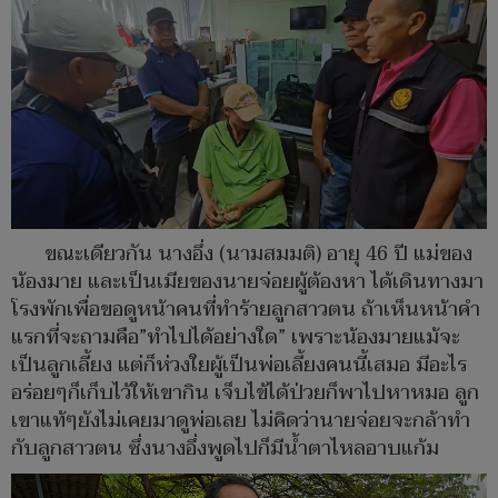
ขณะเดียวกัน นางอึ่ง (นามสมมติ) อายุ 46 ปี แม่ของ
น้องมาย และเป็นเมียของนายจ่อยผู้ต้องหา ได้เดินทางมา
โรงพักเพื่อขอดูหน้าคนที่ทำร้ายลูกสาวตน ถ้าเห็นหน้าคำ
แรกที่จะถามคือ”ทำไปได้อย่างใด” เพราะน้องมายแม้จะ
เป็นลูกเลี้ยง แต่ก็ห่วงใยผู้เป็นพ่อเลี้ยงคนนี้เสมอ มีอะไร
อร่อยๆก็เก็บไว้ให้เขากิน เจ็บไข้ได้ป่วยก็พาไปหาหมอ ลูก
เขาแท้ๆยังไม่เคยมาดูพ่อเลย ไม่คิดว่านายจ่อยจะกล้าทำ
กับลูกสาวตน ซึ่งนางอึ่งพูดไปก็มีน้ำตาไหลอาบแก้ม