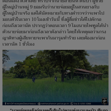
ดอนแดง ต.คำเตย ทราบจากนายสายันห์ ตั้นปา ผู้ช่วย
ผู้ใหญ่บ้านหมู่ 9 ยอมรับว่านายจ่อยอยู่ในสวนยางกับ
ผู้ใหญ่บ้านจริง แต่ได้นัดหมายกับทางตำรวจว่าจะพาไป
มอบตัวในเวลา 10 โมงเช้าวันนี้ ซึ่งผู้สื่อข่าวได้ไปดักรอ
ก่อนถึงเวลานัด ปรากฏว่าตอนเวลา 9 โมงนายไพฑูลได้นำ
ตัวนายจ่อยมาก่อนถึงเวลาดังกล่าว โดยให้เหตุผลว่าเกรง
ญาติทางผู้เสียหายจะพากันมารุมทำร้าย เลยต้องมาก่อน
เวลานัด 1 ชั่วโมง
“นายจ่อยหลังก่อเหตุก็เดินไปตามทุ่งนาและป่า ทีแรก