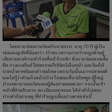
โดยนายจ่อยมาพร้อมกับนายบวร อายุ 70 ปี ผู้เป็น
พ่อและญาติพี่น้องกว่า 10 คน เพราะเกรงว่าจะถูกฝ่ายผู้
เสียหายมาดักรอทำร้ายที่หน้าโรงพัก ซึ่งนายจ่อยสวมเสื้อ
ยืด กางเกงยีนส์ ใส่หมวกแก๊ปปิดบังใบหน้า และร้องไห้
ปาดน้ำตาพร้อมกล่าวขอโทษ เพราะวันนั้นเมาจนขาดสติ
และไม่รู้ว่าทำอะไรลงไปบ้าง ในขณะที่นายไพฑูล ผู้ใหญ่
บ้านพยายามสะกิดแขนผู้ต้องหาตลอดเวลา จากนั้นเจ้า
หน้าที่ฝ่ายสืบสวน สภ.เมืองนครพนม ได้นำตัวไปสอบ
ปากคำถึงสาเหตุ ที่ทำร้ายลูกเลี้ยงปางตายเช่นนี้