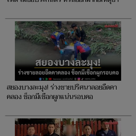
สยองบางละมุง! ร่างชายปริศนาลอยอืดคา
คลอง ช็อกมีเชือกผูกแน่นรอบคอ