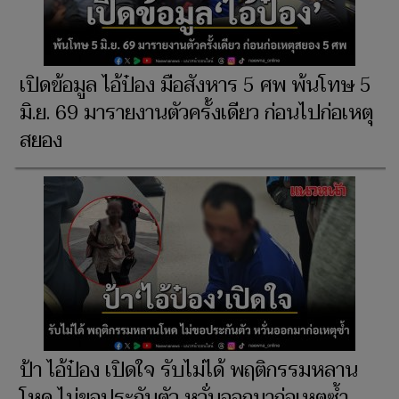
เปิดข้อมูล ไอ้ป๋อง มือสังหาร 5 ศพ พ้นโทษ 5
มิ.ย. 69 มารายงานตัวครั้งเดียว ก่อนไปก่อเหตุ
สยอง
ป้า ไอ้ป๋อง เปิดใจ รับไม่ได้ พฤติกรรมหลาน
โหด ไม่ขอประกันตัว หวั่นออกมาก่อเหตุซ้ำ