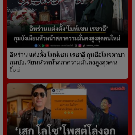
อิหร่าน แต่งตั้ง โมห์เซน เรซาอี กุนซือโมจตาบา
กุมบังเหียนหัวหน้าสภาความมั่นคงสูงสุดคน
ใหม่