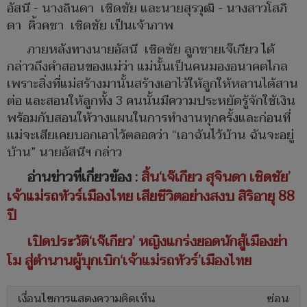
อัสนี - นางลินดา เชิดชัย และนายสุรวุฒิ - นางสาวโสภิ
ดา คิ้วคชา เชิดชัย เป็นเจ้าภาพ
ภายหลังทางนายอัสนี เชิดชัย ลูกชายเจ๊เกียว ได้
กล่าวถึงคำสอนของแม่ว่า แม่นั้นเป็นคนมองอนาคตไกล
เพราะสิ่งที่แม่สร้างมานั้นสร้างเอาไว้ให้ลูกให้หลานได้สาน
ต่อ และสอนให้ลูกทั้ง 3 คนนั้นมีความประหยัดรู้จักใช้เงิน
พร้อมกับสอนให้วางแผนในการทำงานทุกครั้งและก่อนที่
แม่จะเสียเคยบอกเอาไว้ตลอดว่า “เอาฉันไว้บ้าน ฉันจะอยู่
บ้าน” นายอัสนีฯ กล่าว
อ่านข่าวที่เกี่ยวข้อง :
สิ้น‘เจ๊เกียว สุจินดา เชิดชัย’
เจ้าแม่รถทัวร์เมืองไทย เสียชีวิตอย่างสงบ สิริอายุ 88
ปี
เปิดประวัติ‘เจ๊เกียว’ หญิงแกร่งยอดนักสู้เมืองย่า
โม สู่ตำนานผู้บุกเบิก‘เจ้าแม่รถทัวร์’เมืองไทย
เงื่อนไขการแสดงความคิดเห็น
ซ่อน