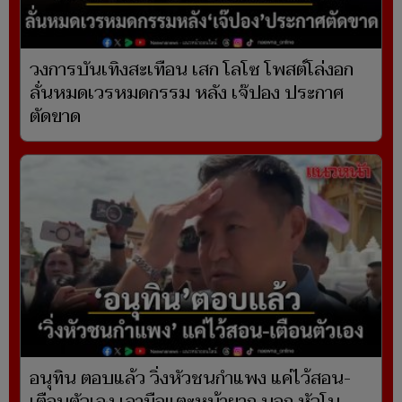
วงการบันเทิงสะเทือน เสก โลโซ โพสต์โล่งอก
ลั่นหมดเวรหมดกรรม หลัง เจ๊ปอง ประกาศ
ตัดขาด
อนุทิน ตอบแล้ว วิ่งหัวชนกำแพง แค่ไว้สอน-
เตือนตัวเอง เอามือแตะหน้าผาก บอก หัวโน