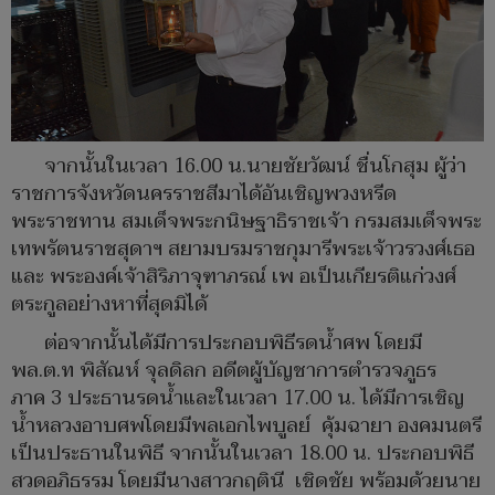
จากนั้นในเวลา 16.00 น.นายชัยวัฒน์ ชื่นโกสุม ผู้ว่า
ราชการจังหวัดนครราชสีมาได้อันเชิญพวงหรีด
พระราชทาน สมเด็จพระกนิษฐาธิราชเจ้า กรมสมเด็จพระ
เทพรัตนราชสุดาฯ สยามบรมราชกุมารีพระเจ้าวรวงศ์เธอ
และ พระองค์เจ้าสิริภาจุฑาภรณ์ เพ อเป็นเกียรติแก่วงศ์
ตระกูลอย่างหาที่สุดมิได้
ต่อจากนั้นได้มีการประกอบพิธีรดน้ำศพ โดยมี
พล.ต.ท พิสัณห์ จุลดิลก อดีตผู้บัญชาการตำรวจภูธร
ภาค 3 ประธานรดน้ำและในเวลา 17.00 น. ได้มีการเชิญ
น้ำหลวงอาบศพโดยมีพลเอกไพบูลย์ คุ้มฉายา องคมนตรี
เป็นประธานในพิธี จากนั้นในเวลา 18.00 น. ประกอบพิธี
สวดอภิธรรม โดยมีนางสาวกฤตินี เชิดชัย พร้อมด้วยนาย