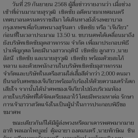
วันที่ 29 กันยายน 2568 ผู้สื่อข่าวรายงานว่า เมื่อช่วง
เช้าที่ผ่านมานายสุรวุฒิ เชิดชัย อดีตนายกเทศมนตรี
เทศบาลนครนครราชสีมา ได้เดินทางยังโรงพยาบาล
กรุงเทพฯเพื่อรับศพนางสุจินดา เชิดชัย หรือ “เจ๊เกียว”
ก่อนที่ในเวลาประมาณ 13.50 น. ขบวนศพได้เคลื่อนมาถึง
ยังบริษัทเชิดชัยอุตสาหกรรม จำกัด เพื่อมาประกอบพิธี
บำเพ็ญกุศล โดยมีนางสาวกฤตินี เชิดชัย ลูกสาว ,นาย
อัสนี เชิดชัย และนายสุรวุฒิ เชิดชัย พร้อมด้วยสะไภ้
หลาน และด้วยพนักงานในบริษัทเชิดชัยอุสาหกรรม
จำกัดและบริษัทในเครือสวมใส่เสื้อสีดำกว่า 2,000 คนมา
ยืนรอรับศพของเจ๊เกียวพร้อมกับร้องไห้ด้วยความเศร้าโศก
เสียใจ จากนั้นได้นำศพของเจ๊เกียวไปยังบริเวณห้อง
ภายในบริษัทที่ได้จัดเตรียมเอาไว้ โดยมีพระมหาต่อ รักษา
การเจ้าอาวาสวัดแจ้งในเป็นผู้นำในการประกอบพิธีขอ
ขมาศพ
ขณะเดียวกันก็ได้มีผู้ส่งพวงหรีดมาเคารพศพมากมาย
อาทิ พลเอกไพบูลย์ คุ้มฉายา องคมนตรี ,นายทักษิณ ชิน