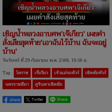
เชิญน้ำหลวงอาบศพ'เจ๊เกียว' เผยคำ
สั่งเสียสุดท้าย'เอาฉันไว้บ้าน ฉันจะอยู่
บ้าน'
วันจันทร์ ที่ 29 กันยายน พ.ศ. 2568, 19.58 น.
Tag :
โคราช
เจ๊เกียว
เจ้าแม่รถทัวร์
เชิดชัยทัวร์
นครราชสีมา
สุจินดาเชิดชัย