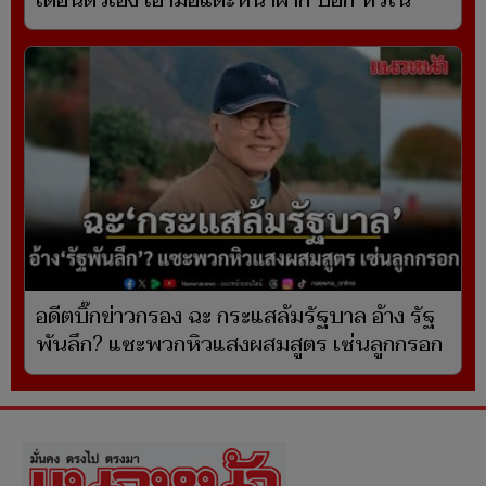
อดีตบิ๊กข่าวกรอง ฉะ กระแสล้มรัฐบาล อ้าง รัฐ
พันลึก? แซะพวกหิวแสงผสมสูตร เซ่นลูกกรอก