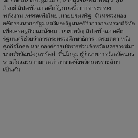
วัตร อดีตนายกรัฐมนตรี , นายสุวัจน์-พลโทหญิง พูน
ภิรมย์ ลิปตพัลลภ อดีตรัฐมนตรีว่าการกระทรวง
พลังงาน ,พรรคเพื่อไทย ,นายประเสริฐ จันทรรวงทอง
อดีตรองนายกรัฐมนตรีและรัฐมนตรีว่าการกระทรวงดิจิทัล
เพื่อเศรษฐกิจและสังคม , นายเทวัญ ลิปตพัลลภ อดีต
รัฐมนตรีช่วยว่าการกระทรวงศึกษาธิการ , ดร.ยลดา หวัง
ศุภกิจโกศล นายกองค์การบริหารส่วนจังหวัดนครราชสีมา
นายชัยวัฒน์-กุลทรัพย์ ชื่นโกสุม ผู้ว่าราชการจังหวัดนคร
ราชสีมและนากยกเหล่ากาชาดจังหวัดนครราชสีมา
เป็นต้น