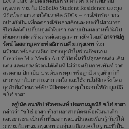
Let’s Care โดยคณะศิลปกรรมศาสตร์ มหาวิทยาลัย
กรุงเทพ ร่วมกับ DoBeDo Student Residence และมูล
นิธิซ.โซ่อาสา ภายใต้แนวคิด SDGs – การใช้ทรัพยากร
อย่างยั่งยืน เพื่อลดการใช้พลาสติกและขยะที่ไม่สามารถ
รีไซเคิลได้ เปลี่ยนถุงผ้าใบเก่า กลายเป็นผลงานที่เต็มไป
ด้วยความคิดสร้างสรรค์และคุณค่าทางใจ โดยมี
อาจารย์ภู
รัตน์ โอสถานุเคราะห์ อธิการบดี ม.กรุงเทพ
ร่วม
สร้างสรรค์ผลงานศิลปะจากถุงผ้าในผ่านกิจกรรม
Creative Mix Media Art ที่เปิดพื้นที่ให้คุณตกแต่ง เติม
แต่ง และแสดงตัวตนได้เต็มที่ ไม่ว่าจะเป็นการเพ้นท์ วาด
ลวดลาย ปัก เย็บ ประดับกระดุม หรือลูกปัด ถุงผ้าเก่าก็
สามารถกลับมาสวยงาม สดใส และใช้งานได้อีกครั้ง โดย
ถุงผ้าที่สร้างสรรค์ด้วยฝีมือของเราทุกใบมอบให้กับมูลนิธิ
ซ.โซ่ อาสา
ครูโน้ต ธนาธิป พัวพรพงษ์ ประธานมูลนิธิ ซ.โซ่ อาสา
กล่าวว่า “ซ.โซ่ อาสา ทำงานอาสาสมัครเพื่อพัฒนาเด็ก
และเยาวชน เป็นพื้นที่ของการแบ่งปันและเรียนรู้ วันนี้ได้
มาร่วมกับทางม.กรุงเทพ อบอุ่นเหมือนเคยในฐานะที่เป็น