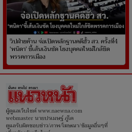
วิปฝ่ายค้าน จ่อเปิดหลักฐานคดีฮั้ว สว. ครั้งที่4
'พนิดา' ชี้เส้นเงินชัด โยงบุคคลใหม่ใกล้ชิด
พรรคการเมือง
ผู้ดูแลเว็บไซต์ www.naewna.com
webmaster นายปรเมษฐ์ ภู่โต
ดูแลรับผิดชอบข่าว/ภาพ/โฆษณา/ข้อมูลอื่นๆที่