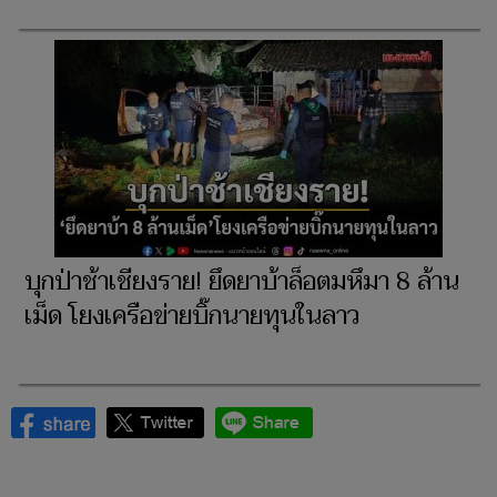
บุกป่าช้าเชียงราย! ยึดยาบ้าล็อตมหึมา 8 ล้าน
เม็ด โยงเครือข่ายบิ๊กนายทุนในลาว