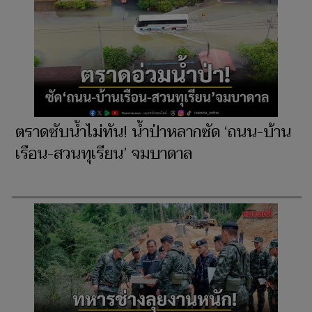
ตราดซับน้ำไม่ทัน! น้ำป่าหลากซัด ‘ถนน-บ้าน
เรือน-สวนทุเรียน’ จมบาดาล