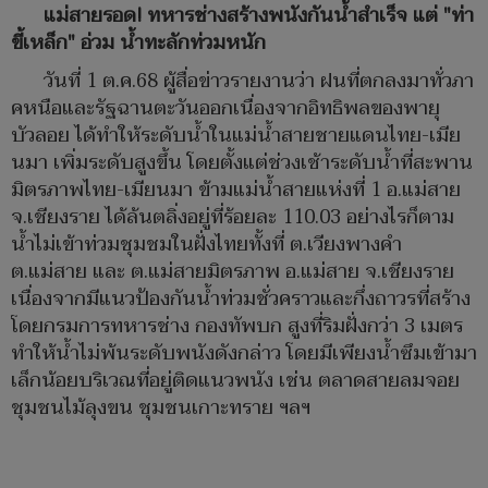
แม่สายรอด! ทหารช่างสร้างพนังกันน้ำสำเร็จ แต่ "ท่า
ขี้เหล็ก" อ่วม น้ำทะลักท่วมหนัก
วันที่ 1 ต.ค.68 ผู้สื่อข่าวรายงานว่า ฝนที่ตกลงมาทั่วภา
คหนือและรัฐฉานตะวันออกเนื่องจากอิทธิพลของพายุ
บัวลอย ได้ทำให้ระดับน้ำในแม่น้ำสายชายแดนไทย-เมีย
นมา เพิ่มระดับสูงขึ้น โดยตั้งแต่ช่วงเช้าระดับน้ำที่สะพาน
มิตรภาพไทย-เมียนมา ข้ามแม่น้ำสายแห่งที่ 1 อ.แม่สาย
จ.เชียงราย ได้ล้นตลิ่งอยู่ที่ร้อยละ 110.03 อย่างไรก็ตาม
น้ำไม่เข้าท่วมชุมชมในฝั่งไทยทั้งที่ ต.เวียงพางคำ
ต.แม่สาย และ ต.แม่สายมิตรภาพ อ.แม่สาย จ.เชียงราย
เนื่องจากมีแนวป้องกันน้ำท่วมชั่วคราวและกึ่งถาวรที่สร้าง
โดยกรมการทหารช่าง กองทัพบก สูงที่ริมฝั่งกว่า 3 เมตร
ทำให้น้ำไม่พ้นระดับพนังดังกล่าว โดยมีเพียงน้ำซึมเข้ามา
เล็กน้อยบริเวณที่อยู่ติดแนวพนัง เช่น ตลาดสายลมจอย
ชุมชนไม้ลุงขน ชุมชนเกาะทราย ฯลฯ