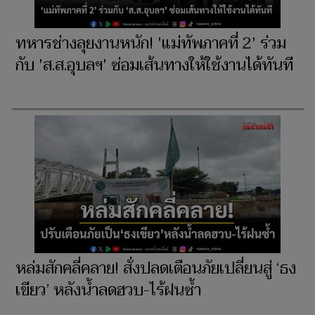
ทหารช่างลุยงานหนัก! 'แม่ทัพภาคที่ 2' ร่วม
กับ 'ส.ส.อุบลฯ' ซ่อมเส้นทางให้ใช้งานได้ทันที
หล่มสักคลี่คลาย! สั่งปลดเตือนภัยเปลี่ยนสู่ ‘ธง
เขียว’ หลังน้ำลดฮวบ-ไร้ฝนซ้ำ