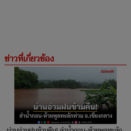
ข่าวที่เกี่ยวข้อง
น่านอ่วมฝนข้ามคืน! ลำน้ำกอน-ห้วยพูลทะลัก