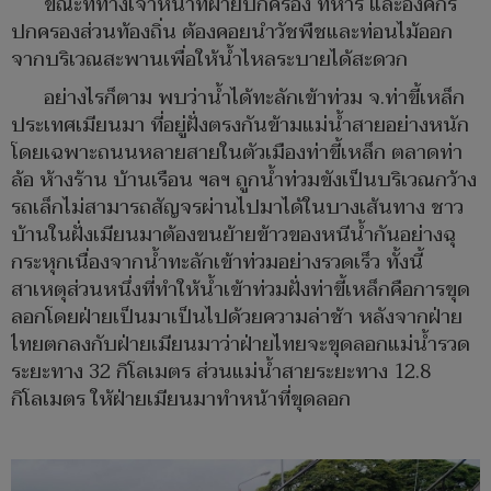
ขณะที่ทางเจ้าหน้าที่่ฝ่ายปกครอง ทหาร และองค์กร
ปกครองส่วนท้องถิ่น ต้องคอยนำวัชพืชและท่อนไม้ออก
จากบริเวณสะพานเพื่อให้น้ำไหลระบายได้สะดวก
อย่างไรก็ตาม พบว่าน้ำได้ทะลักเข้าท่วม จ.ท่าขี้เหล็ก
ประเทศเมียนมา ที่อยู่ฝั่งตรงกันข้ามแม่น้ำสายอย่างหนัก
โดยเฉพาะถนนหลายสายในตัวเมืองท่าขี้เหล็ก ตลาดท่า
ล้อ ห้างร้าน บ้านเรือน ฯลฯ ถูกน้ำท่วมขังเป็นบริเวณกว้าง
รถเล็กไม่สามารถสัญจรผ่านไปมาได้ในบางเส้นทาง ชาว
บ้านในฝั่งเมียนมาต้องขนย้ายข้าวของหนีน้ำกันอย่างฉุ
กระหุกเนื่องจากน้ำทะลักเข้าท่วมอย่างรวดเร็ว ทั้งนี้
สาเหตุส่วนหนึ่งที่ทำให้น้ำเข้าท่วมฝั่งท่าขี้เหล็กคือการขุด
ลอกโดยฝ่ายเป็นมาเป็นไปด้วยความล่าช้า หลังจากฝ่าย
ไทยตกลงกับฝ่ายเมียนมาว่าฝ่ายไทยจะขุดลอกแม่น้ำรวด
ระยะทาง 32 กิโลเมตร ส่วนแม่น้ำสายระยะทาง 12.8
กิโลเมตร ให้ฝ่ายเมียนมาทำหน้าที่ขุดลอก