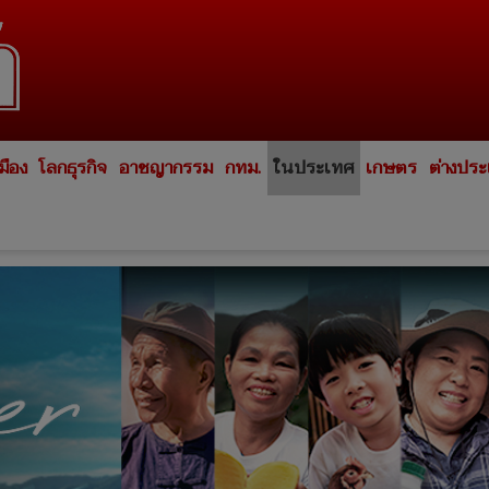
มือง
โลกธุรกิจ
อาชญากรรม
กทม.
ในประเทศ
เกษตร
ต่างปร