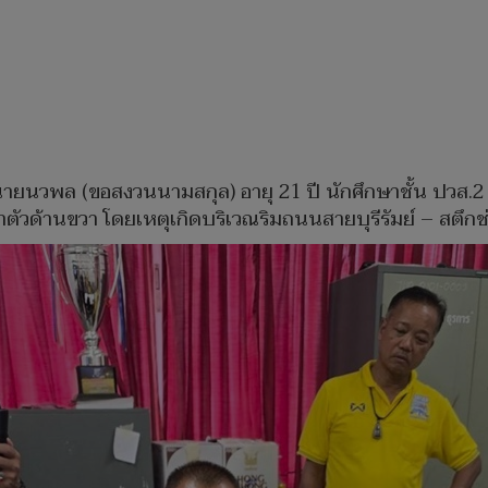
นวพล (ขอสงวนนามสกุล) อายุ 21 ปี นักศึกษาชั้น ปวส.2 ของ
ตัวด้านขวา โดยเหตุเกิดบริเวณริมถนนสายบุรีรัมย์ – สตึกช่