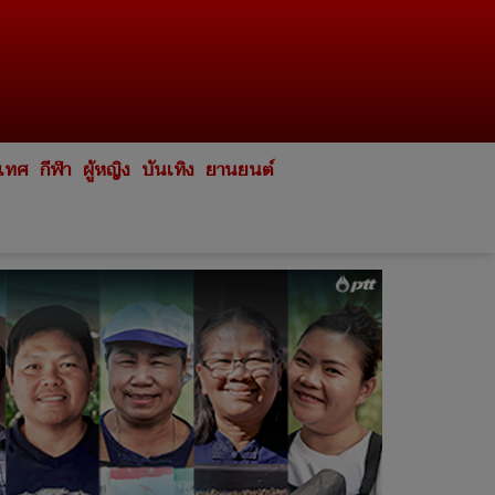
ะเทศ
กีฬา
ผู้หญิง
บันเทิง
ยานยนต์