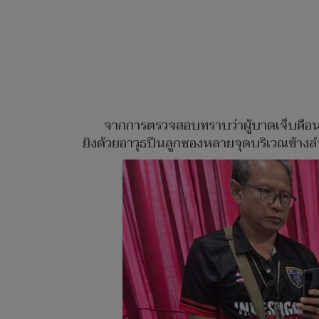
จากการตรวจสอบทราบว่าผู้บาดเจ็บคือนาย
ยิงด้วยอาวุธปืนลูกซองหลายจุดบริเวณข้างลำ