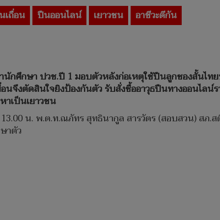
นเถื่อน
ปืนออนไลน์
เยาวชน
อาชีวะตีกัน
ักศึกษา ปวช.ปี 1 มอบตัวหลังก่อเหตุใช้ปืนลูกซองสั้นไทยปร
ยเพื่อนจึงตัดสินใจยิงป้องกันตัว รับสั่งซื้ออาวุธปืนทางออ
องหาเป็นเยาวชน
13.00 น. พ.ต.ท.ณภัทร สุทธินากูล สารวัตร (สอบสวน) สภ.สตึก
กษาตัว