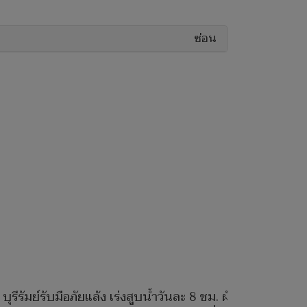
ซ่อน
บุรีรัมย์รับมือภัยแล้ง เร่งสูบน้ำวันละ 8 ชม. ผัน