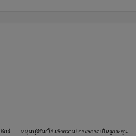
ียร์
หนุ่มบุรีรัมย์โร่แจ้งความ! กระจกรถเป็นรูกระสุน