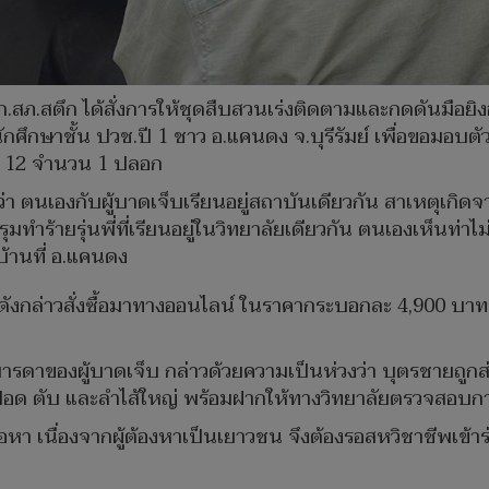
ก.สภ.สตึก ได้สั่งการให้ชุดสืบสวนเร่งติดตามและกดดันมือยิ
กศึกษาชั้น ปวช.ปี 1 ชาว อ.แคนดง จ.บุรีรัมย์ เพื่อขอมอบต
ร์ 12 จำนวน 1 ปลอก
า ตนเองกับผู้บาดเจ็บเรียนอยู่สถาบันเดียวกัน สาเหตุเกิด
มทำร้ายรุ่นพี่ที่เรียนอยู่ในวิทยาลัยเดียวกัน ตนเองเห็นท่าไม
้านที่ อ.แคนดง
ดังกล่าวสั่งซื้อมาทางออนไลน์ ในราคากระบอกละ 4,900 บาท เ
ดาของผู้บาดเจ็บ กล่าวด้วยความเป็นห่วงว่า บุตรชายถูกส่งต
นปอด ตับ และลำไส้ใหญ่ พร้อมฝากให้ทางวิทยาลัยตรวจสอบก
ข้อหา เนื่องจากผู้ต้องหาเป็นเยาวชน จึงต้องรอสหวิชาชีพ