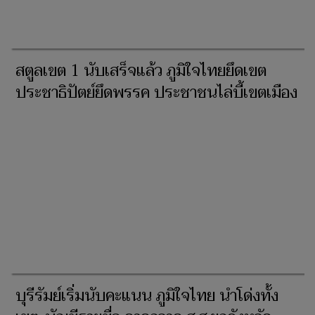
สตูลเขต 1 นับเสร็จแล้ว ภูมิใจไทยยึดเขต
ประชาธิปัตย์ยึดพรรค ประชาชนไล่บี้เขตเมือง
บุรีรัมย์เริ่มนับคะแนน ภูมิใจไทย นำโด่งทั้ง