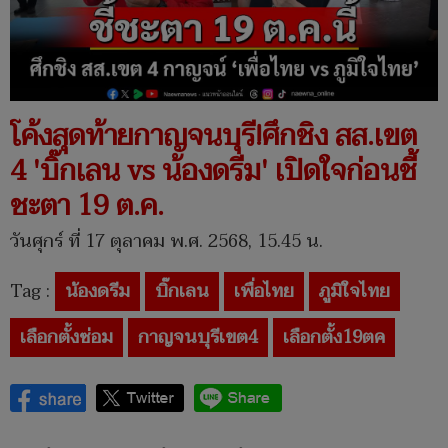
โค้งสุดท้ายกาญจนบุรี!ศึกชิง สส.เขต
4 'บิ๊กเลน vs น้องดรีม' เปิดใจก่อนชี้
ชะตา 19 ต.ค.
วันศุกร์ ที่ 17 ตุลาคม พ.ศ. 2568, 15.45 น.
Tag :
น้องดรีม
บิ๊กเลน
เพื่อไทย
ภูมิใจไทย
เลือกตั้งซ่อม
กาญจนบุรีเขต4
เลือกตั้ง19ตค