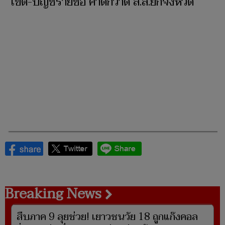
เขต-บัญชีรายชื่อ คาดกวาด ส.ส.ยกจังหวัด
Breaking News
สืบภาค 9 ลุยช่วย! เยาวชนวัย 18 ถูกแก๊งคอล