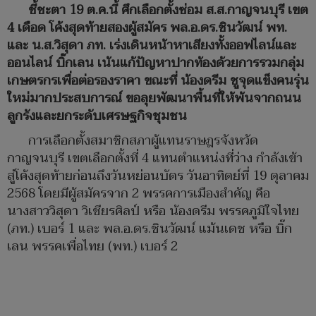
ชี้ชะตา 19 ต.ค.นี้ ศึกเลือกตั้งซ่อม ส.ส.กาญจนบุรี เขต
4 เดือด โค้งสุดท้ายสองผู้สมัคร พล.อ.ดร.ชินวัฒน์ พท.
และ น.ส.วิสุดา ภท. เร่งเดินหน้าหาเสียงทั้งออฟไลน์และ
ออนไลน์ บิ๊กเลน เน้นแก้ปัญหาปากท้องด้วยการรวมกลุ่ม
เกษตรกรเพื่อต่อรองราคา ขณะที่ น้องดรีม ชูจุดแข็งคนรุ่น
ใหม่มากประสบการณ์ ขอลุยพัฒนาพื้นที่ให้พ้นจากถนน
ลูกรังและยกระดับเศรษฐกิจชุมชน
การเลือกตั้งสมาชิกสภาผู้แทนราษฎรจังหวัด
กาญจนบุรี เขตเลือกตั้งที่ 4 แทนตำแหน่งที่ว่าง กำลังเข้า
สู่โค้งสุดท้ายก่อนถึงวันหย่อนบัตร วันอาทิตย์ที่ 19 ตุลาคม
2568 โดยมีผู้สมัครจาก 2 พรรคการเมืองสำคัญ คือ
นางสาววิสุดา วิเชียรศิลป์ หรือ น้องดรีม พรรคภูมิใจไทย
(ภท.) เบอร์ 1 และ พล.อ.ดร.ชินวัฒน์ แม้นเดช หรือ บิ๊ก
เลน พรรคเพื่อไทย (พท.) เบอร์ 2