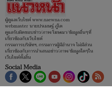
ผู้ดูแลเว็บไซต์ www.naewna.com
webmaster นายปรเมษฐ์ ภู่โต
ดูแลรับผิดชอบข่าว/ภาพ/โฆษณา/ข้อมูลอื่นๆที่
เกี่ยวข้องกับเว็บไซต์
กรรมการบริษัทฯ, กรรมการผู้มีอำนาจ ไม่มีส่วน
เกี่ยวข้องกับการนำเสนอข่าว/ภาพ/ข้อมูลใดๆใน
เว็บไซต์ทั้งสิ้น
Social Media
หน้าแรก
|
เกี่ยวกับแนวหน้า
|
โฆษณากับเรา
|
ร่วมงานกับเรา
|
ติดต่อแนวหน้า
|
นโยบายข้อตกลง
Copyright © 2026 Naewna.com All right
reserved