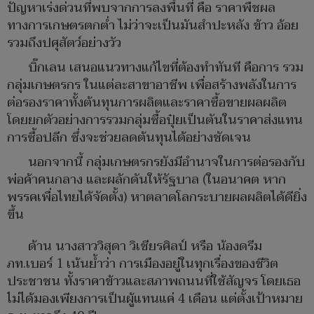
ปัญหาเร่งด่วนที่พบจากการลงพื้นที่ คือ ราคาพืชผล
ทางการเกษตรตกต่ำ ไม่ว่าจะเป็นมันสำปะหลัง ข้าว อ้อย
รวมถึงปศุสัตว์อย่างวัว
บิ๊กเลน เสนอแนวทางแก้ไขที่ต้องทำทันที คือการ รวม
กลุ่มเกษตรกร ในแต่ละสาขาอาชีพ เพื่อสร้างพลังในการ
ต่อรองราคาทั้งต้นทุนการผลิตและราคาซื้อขายผลผลิต
โดยยกตัวอย่างการรวมกลุ่มซื้อปุ๋ยเป็นตันในราคาส่งแทน
การซื้อปลีก ซึ่งจะช่วยลดต้นทุนได้อย่างชัดเจน
นอกจากนี้ กลุ่มเกษตรกรยังมีอำนาจในการต่อรองกับ
พ่อค้าคนกลาง และผลักดันให้รัฐบาล (ในอนาคต หาก
พรรคเพื่อไทยได้จัดตั้ง) หาตลาดโลกระบายผลผลิตได้ดียิ่ง
ขึ้น
ด้าน นางสาววิสุดา วิเชียรศิลป์ หรือ น้องดรีม
ภท.เบอร์ 1 เน้นย้ำว่า การเมืองอยู่ในทุกเรื่องของชีวิต
ประชาชน ทั้งราคาข้าวและสภาพถนนที่ใช้สัญจร โดยเธอ
ไม่ได้มองเพียงการเป็นผู้แทนแค่ 4 เดือน แต่ตั้งเป้าหมาย