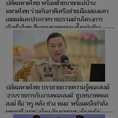
ปลัดมหาดไทย พร้อมด้วยนายกแม่บ้าน
มหาดไทย ร่วมกับภาคีเครือข่ายเมืองสองแคว
เผยแผ่และประกาศราชธรรมผ่านโครงการ
‘ร้อยใจไทย สืบสานราชธรรม ทั้งแผ่นดิน’
เป็นจังหวัดที่ 36 น้อมนำหลัก ‘ทศพิธราช
ธรรม’ ปลุกจิตสำนึกชาวราชสีห์และ
ข้าราชการในพระบาทสมเด็จพระเจ้าอยู่หัว
‘มุ่งเอาชนะทุกสิ่งด้วยการให้’ เพื่อประโยชน์
สูงสุดของชีวิต
ปลัดมหาดไทย บรรยายถวายความรู้คณะสงฆ์
‘งานราชการกับงานคณะสงฆ์’ ชูบทบาทคณะ
สงฆ์ คือ ‘ครู คลัง ช่าง หมอ’ พร้อมผนึกกำลัง
พหุภาคี ‘บวร’ บ้าน วัด ราชการ ‘รู้และรัก’