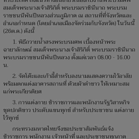
ทั่วประเทศ ถึงแนวทางอันเกี่ยวเนื่องกับงานพระบรมศพ
สมเด็จพระนางเจ้าสิริกิติ์ พระบรมราชินีนาถ พระบรม
ราชชนนีพันปีหลวงส่วนภูมิภาค ณ สถานที่ที่จังหวัดและ
อำเภอกำหนด (โดยอำเภอเมืองจัดร่วมกับจังหวัด) ในวันนี้
(26ต.ค.) ดังนี้
1. พิธีถวายน้ำสรงพระบรมศพ เบื้องหน้าพระ
ฉายาลักษณ์ สมเด็จพระนางเจ้าสิริกิติ์ พระบรมราชินีนาถ
พระบรมราชชนนีพันปีหลวง ตั้งแต่เวลา 08.00 - 16.00
น.
2. จัดโต๊ะและเก้าอี้สำหรับลงนามแสดงความไว้อาลัย
พร้อมตกแต่งอาคารสถานที่ ด้วยผ้าดำขาว ให้เหมาะสม
แก่พระเกียรติยศ
3. การแต่งกาย ข้าราชการและพนักงานรัฐวิสาหกิจ
ชุดปกติขาว ประดับแขนทุกข์ สำหรับประชาชน แต่งกาย
ไว้ทุกข์
กระทรวงมหาดไทยจึงขอประชาสัมพันธ์แจ้ง
ข้าราชการ พนักงาน เจ้าหน้าที่ และประชาชนทุกภาค