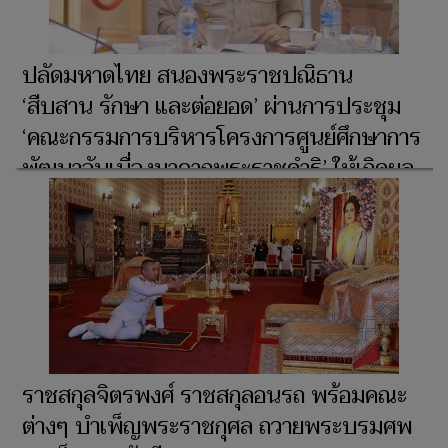
ปลัดมหาดไทย สนองพระราชปณิธาน
‘สืบสาน รักษา และต่อยอด’ ผ่านการประชุม
‘คณะกรรมการบริหารโครงการศูนย์ศึกษาการ
พัฒนาอันเนื่องมาจากพระราชดำริ’ ให้เกิดผล
สัมฤทธิ์อย่างเป็นรูปธรรม เพื่อประโยชน์สุข
ของประชาชน และความเจริญก้าวหน้าของ
ประเทศ
ราชสกุลจิตรพงศ์ ราชสกุลอนรถ พร้อมคณะ
ต่างๆ บำเพ็ญพระราชกุศล ถวายพระบรมศพ