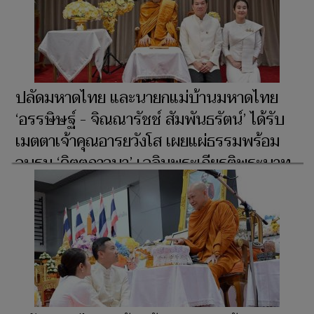
ปลัดมหาดไทย และนายกแม่บ้านมหาดไทย
‘อรรษิษฐ์ - จิณณารัชช์ สัมพันธรัตน์’ ได้รับ
เมตตาเจ้าคุณอารยวังโส เผยแผ่ธรรมพร้อม
อบรม ‘จิตตภาวนา’ เฉลิมพระเกียรติพระบาท
สมเด็จพระเจ้าอยู่หัว เนื่องในวันเฉลิม
พระชนมพรรษา 28 กรกฎาคม 2569