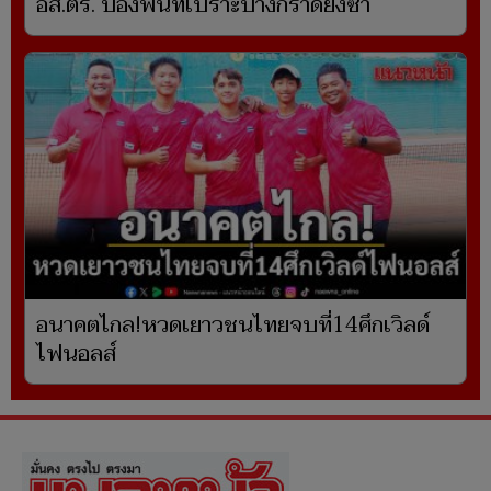
อส.ตร. ป้องพื้นที่เปราะบางกราดยิงซ้ำ
อนาคตไกล!หวดเยาวชนไทยจบที่14ศึกเวิลด์
ไฟนอลส์