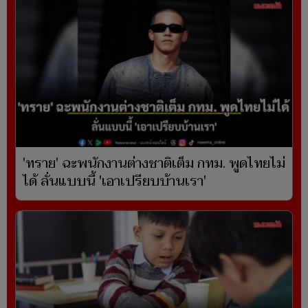
'ทราย' ฉะพนักงานต่างชาติเต็ม กทม. พูดไทยไม่
ได้ ลั่นแบบนี้ 'เอาเปรียบบ้านเรา'