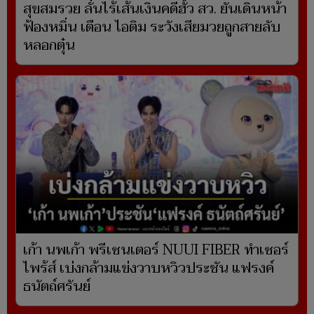
สุขสมรวย ลั่นไร้เส้นเงินคดีฮั้ว สว. ยันเดินหน้า
ฟ้องหมิ่น เตือน ไอติม ระวังเสียมวยถูกสายลับ
หลอกตุ๋น
เก้า นพเก้า พรีเซนเตอร์ NUUI FIBER ทำเซอร์
ไพร้ส์ เบ่งกล้ามแข่งวาบหวิวประชัน แฟรงค์
ธนัตถ์ศรันย์