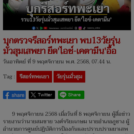
บุกตรวจรีสอร์ทพะเยา พบ13วัยรุ่น
มั่วสุมเสพยา ยึด'ไอซ์-เคตามีน'อื้อ
วันอาทิตย์ ที่ 9 พฤศจิกายน พ.ศ. 2568, 07.44 น.
Tag :
รีสอร์ทพะเยา
วัยรุ่นมั่วสุม
9 พฤศจิกายน 2568 เมื่อวันที่ 8 พฤศจิกายน ผู้สื่อข่าว
รายงานว่านายสมชาย วงศ์จริยะเกษม นายอำเภอภูซาง ผู้
อำนวยการศูนย์ปฏิบัติการป้องกันและปราบปรามยาเสพ