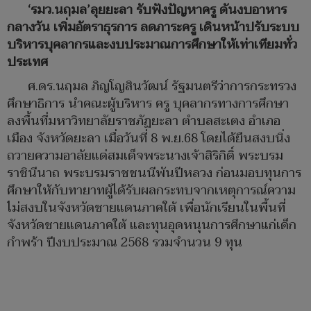
‘รมว.นฤมล’ลุยยะลา รับฟังปัญหาครู ดันงบอาหาร
กลางวัน เพิ่มอัตราธุรการ ลดภาระครู เดินหน้าปรับระบบ
บริหารบุคลากรและงบประมาณการศึกษาให้เท่าเทียมทั่ว
ประเทศ
ศ.ดร.นฤมล ภิญโญสินวัฒน์ รัฐมนตรีว่าการกระทรวง
ศึกษาธิการ นำคณะผู้บริหาร ครู บุคลากรทางการศึกษา
ลงพื้นที่มหาวิทยาลัยราชภัฏยะลา ตำบลสะเตง อำเภอ
เมือง จังหวัดยะลา เมื่อวันที่ 8 พ.ย.68 โดยได้ยืนสงบนิ่ง
ถวายความอาลัยแด่สมเด็จพระนางเจ้าสิริกิติ์ พระบรม
ราชินีนาถ พระบรมราชชนนีพันปีหลวง ก่อนมอบทุนการ
ศึกษาให้กับทายาทผู้ได้รับผลกระทบจากเหตุการณ์ความ
ไม่สงบในจังหวัดชายแดนภาคใต้ เพื่อนักเรียนในพื้นที่
จังหวัดชายแดนภาคใต้ และทุนอุดหนุนการศึกษาแก่เด็ก
กำพร้า ปีงบประมาณ 2568 รวมจำนวน 9 ทุน