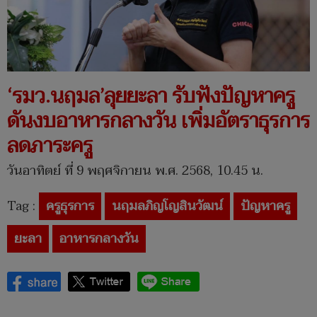
‘รมว.นฤมล’ลุยยะลา รับฟังปัญหาครู
ดันงบอาหารกลางวัน เพิ่มอัตราธุรการ
ลดภาระครู
วันอาทิตย์ ที่ 9 พฤศจิกายน พ.ศ. 2568, 10.45 น.
Tag :
ครูธุรการ
นฤมลภิญโญสินวัฒน์
ปัญหาครู
ยะลา
อาหารกลางวัน