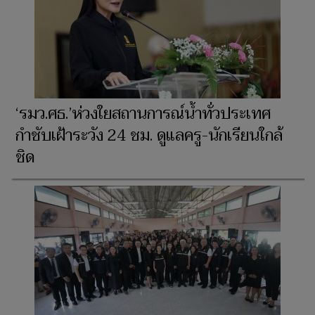
‘รมว.ศธ.’ห่วงใยสถานการณ์น้ำทั่วประเทศ
กำชับเฝ้าระวัง 24 ชม. ดูแลครู-นักเรียนใกล้
ชิด