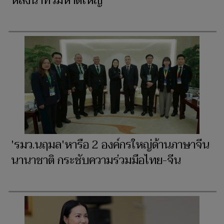
หลังน้ำท่วมหาดใหญ่
'รมว.นฤมล'หารือ 2 องค์กรใหญ่ด้านภาษาจีน
นานาชาติ กระชับความร่วมมือไทย-จีน