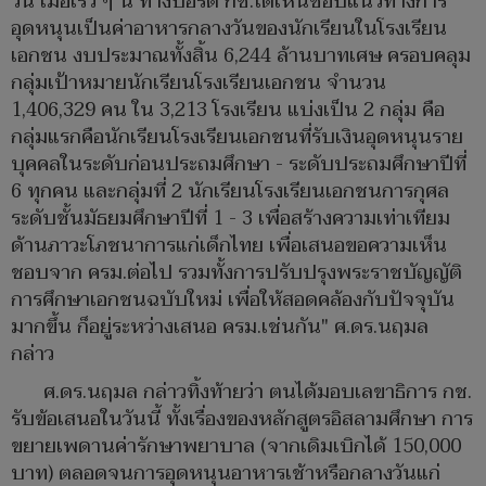
วัน เมื่อเร็ว ๆ นี้ ทางบอร์ด กช.ได้เห็นชอบแนวทางการ
อุดหนุนเป็นค่าอาหารกลางวันของนักเรียนในโรงเรียน
เอกชน งบประมาณทั้งสิ้น 6,244 ล้านบาทเศษ ครอบคลุม
กลุ่มเป้าหมายนักเรียนโรงเรียนเอกชน จำนวน
1,406,329 คน ใน 3,213 โรงเรียน แบ่งเป็น 2 กลุ่ม คือ
กลุ่มแรกคือนักเรียนโรงเรียนเอกชนที่รับเงินอุดหนุนราย
บุคคลในระดับก่อนประถมศึกษา - ระดับประถมศึกษาปีที่
6 ทุกคน และกลุ่มที่ 2 นักเรียนโรงเรียนเอกชนการกุศล
ระดับชั้นมัธยมศึกษาปีที่ 1 - 3 เพื่อสร้างความเท่าเทียม
ด้านภาวะโภชนาการแก่เด็กไทย เพื่อเสนอขอความเห็น
ชอบจาก ครม.ต่อไป รวมทั้งการปรับปรุงพระราชบัญญัติ
การศึกษาเอกชนฉบับใหม่ เพื่อให้สอดคล้องกับปัจจุบัน
มากขึ้น ก็อยู่ระหว่างเสนอ ครม.เช่นกัน" ศ.ดร.นฤมล
กล่าว
ศ.ดร.นฤมล กล่าวทิ้งท้ายว่า ตนได้มอบเลขาธิการ กช.
รับข้อเสนอในวันนี้ ทั้งเรื่องของหลักสูตรอิสลามศึกษา การ
ขยายเพดานค่ารักษาพยาบาล (จากเดิมเบิกได้ 150,000
บาท) ตลอดจนการอุดหนุนอาหารเช้าหรือกลางวันแก่