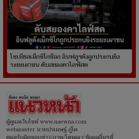
โซเชียลเม็กซิโกช็อก อินฟลูฯดังถูกประกบยิง
ระยะเผาขน ดับสยองคาไลฟ์สด
ผู้ดูแลเว็บไซต์ www.naewna.com
webmaster นายปรเมษฐ์ ภู่โต
ดูแลรับผิดชอบข่าว/ภาพ/โฆษณา/ข้อมูลอื่นๆที่