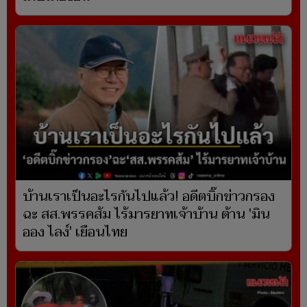
บ้านเราเป็นอะไรกันไปแล้ว! อดีตบิ๊กข่าวกรอง
ฉะ สส.พรรคส้ม ไร้มารยาทเจ้าบ้าน ต้าน 'มิน
ออง ไลง์' เยือนไทย