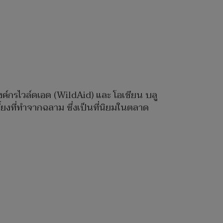
ค์กรไวล์ดเอด (WildAid) และ โอเชียน บลู
งที่ทำจากฉลาม ซึ่งเป็นที่นิยมในตลาด