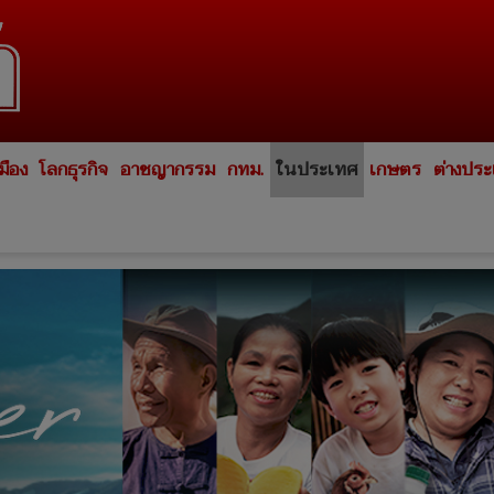
มือง
โลกธุรกิจ
อาชญากรรม
กทม.
ในประเทศ
เกษตร
ต่างปร