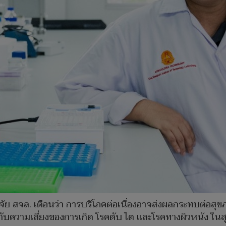
วิจัย สจล. เตือนว่า การบริโภคต่อเนื่องอาจส่งผลกระทบต่อส
ับความเสี่ยงของการเกิด โรคตับ ไต และโรคทางผิวหนัง ในส