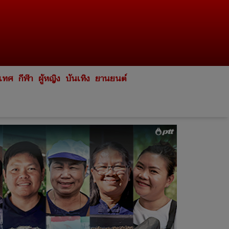
ะเทศ
กีฬา
ผู้หญิง
บันเทิง
ยานยนต์