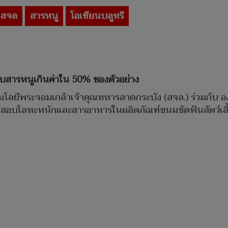
สจล
สารหนู
โอเชียนบลูทรี
บสารหนูเกินค่าใน 50% ของตัวอย่าง
นโลยีพระจอมเกล้าเจ้าคุณทหารลาดกระบัง (สจล.) ร่วมกับ อง
สอบโลหะหนักและสารอาหารในผลิตภัณฑ์ขนมขัดฟันสัตว์เลี้ย