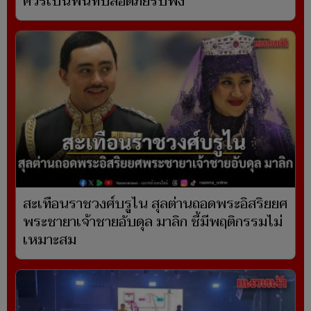
ควรเป็นพื้นที่ปลอดภัยรับฟัง
สะเทือนราชวงศ์บรูไน สุลต่านถอดพระอิสริยยศ
พระชายาเจ้าชายอับดุล มาลิก ชี้มีพฤติกรรมไม่
เหมาะสม