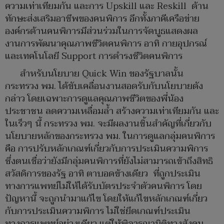
ความเท่าเทียมกัน และการ Upskill และ Reskill ด้าน
ทักษะส่งเสริมอาชีพของคนพิการ อีกทั้งภาคีเครือข่าย
องค์กรด้านคนพิการมีส่วนร่วมในการจัดบูธแสดงผล
งานการพัฒนาคุณภาพชีวิตคนพิการ อาทิ กายอุปกรณ์
และเทคโนโลยี Support การดำรงชีวิตคนพิการ
สำหรับนโยบาย Quick Win ของรัฐบาลนั้น
กระทรวง พม. ได้ขับเคลื่อนงานสอดรับกับนโยบายดัง
กล่าว โดยเฉพาะการดูแลคุณภาพชีวิตของพี่น้อง
ประชาชน ลดความเหลื่อมล้ำ สร้างความเท่าเทียมกัน และ
ในเร็วๆ นี้ กระทรวง พม. จะมีผลงานชิ้นสำคัญที่เกี่ยวกับ
นโยบายหลักของกระทรวง พม. ในการดูแลกลุ่มคนพิการ
คือ การปรับหลักเกณฑ์เกี่ยวกับการประเมินความพิการ
ซึ่งตนเชื่อว่ายังมีกลุ่มคนพิการที่ยังไม่สามารถเข้าถึงสิทธิ
สวัสดิการของรัฐ อาทิ ตาบอดข้างเดียว ที่ถูกประเมิน
ทางการแพทย์ไม่ให้ได้รับบัตรประจำตัวคนพิการ โดย
ปัญหานี้ จะถูกนำมาแก้ไข โดยให้แก้ไขหลักเกณฑ์เกี่ยว
กับการประเมินความพิการ ไม่ใช่ยึดเกณฑ์ประเมิน
ทางการแพทย์อย่างเดียว แต่ให้พิจารณามิติทางสังคม