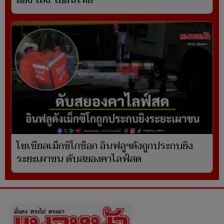
ออง ไลง์' เยือนไทย
โซเชียลเม็กซิโกช็อก อินฟลูฯดังถูกประกบยิง
ระยะเผาขน ดับสยองคาไลฟ์สด