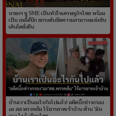
นายกฯ ชู SME เป็นหัวใจเศรษฐกิจไทย พร้อม
เป็น ลมใต้ปีก ยกระดับขีดความสามารถแข่งขัน
เติบโตยั่งยืน
บ้านเราเป็นอะไรกันไปแล้ว! อดีตบิ๊กข่าวกรอง
ฉะ สส.พรรคส้ม ไร้มารยาทเจ้าบ้าน ต้าน 'มิน