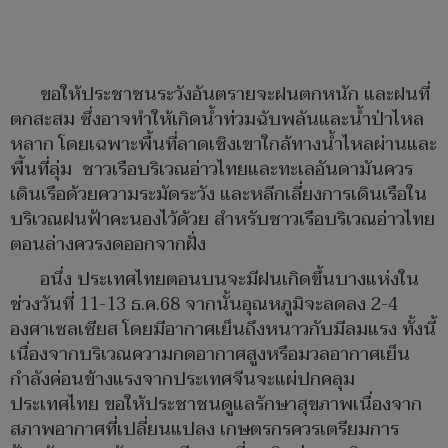
ขอให้ประชาชนระวังอันตรายจะฝนตกหนัก และฝนที่
ตกสะสม ซึ่งอาจทำให้เกิดน้ำท่วมฉับพลันและน้ำป่าไหล
หลาก โดยเฉพาะพื้นที่ลาดเชิงเขาใกล้ทางน้ำไหลผ่านและ
พื้นที่ลุ่ม ชาวเรือบริเวณอ่าวไทยและทะเลอันดามันควร
เดินเรือด้วยความระมัดระวัง และหลีกเลี่ยงการเดินเรือใน
บริเวณฝนฟ้าคะนองไว้ด้วย สำหรับชาวเรือบริเวณอ่าวไทย
ตอนล่างควรงดออกจากฝั่ง
อนึ่ง ประเทศไทยตอนบนจะมีฝนเกิดขึ้นบางแห่งใน
ช่วงวันที่ 11-13 ธ.ค.68 จากนั้นอุณหภูมิจะลดลง 2-4
องศาเซลเซียส โดยมีอากาศเย็นถึงหนาวกับมีลมแรง ทั้งนี้
เนื่องจากบริเวณความกดอากาศสูงหรือมวลอากาศเย็น
กำลังค่อนข้างแรงจากประเทศจีนจะแผ่ปกคลุม
ประเทศไทย ขอให้ประชาชนดูแลรักษาสุขภาพเนื่องจาก
สภาพอากาศที่เปลี่ยนแปลง เกษตรกรควรเตรียมการ