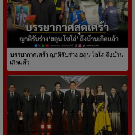
บรรยากาศเศร้า ญาติรับร่าง ฮลุน โซโล่ ถึงบ้าน
เกิดแล้ว