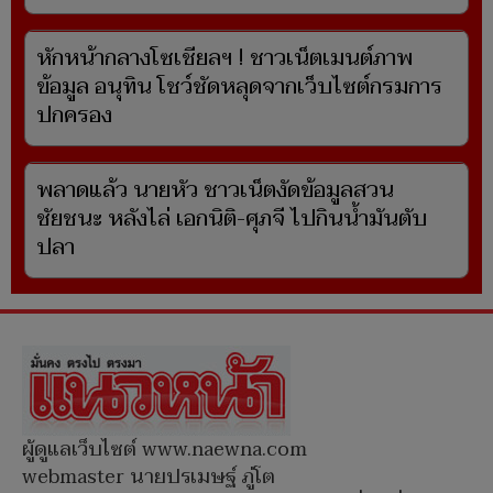
หักหน้ากลางโซเชียลฯ ! ชาวเน็ตเมนต์ภาพ
ข้อมูล อนุทิน โชว์ชัดหลุดจากเว็บไซต์กรมการ
ปกครอง
พลาดแล้ว นายหัว ชาวเน็ตงัดข้อมูลสวน
ชัยชนะ หลังไล่ เอกนิติ-ศุภจี ไปกินน้ำมันตับ
ปลา
ผู้ดูแลเว็บไซต์ www.naewna.com
webmaster นายปรเมษฐ์ ภู่โต