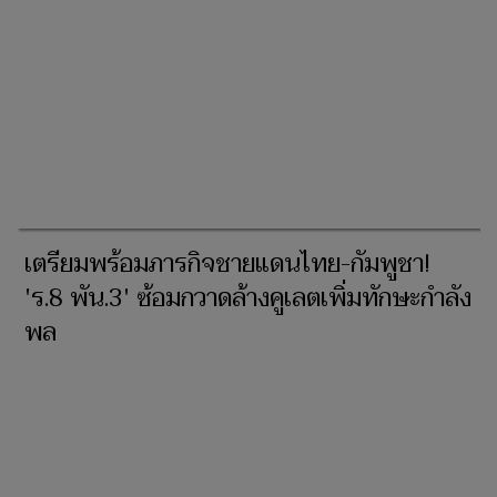
เตรียมพร้อมภารกิจชายแดนไทย-กัมพูชา!
'ร.8 พัน.3' ซ้อมกวาดล้างคูเลตเพิ่มทักษะกำลัง
พล