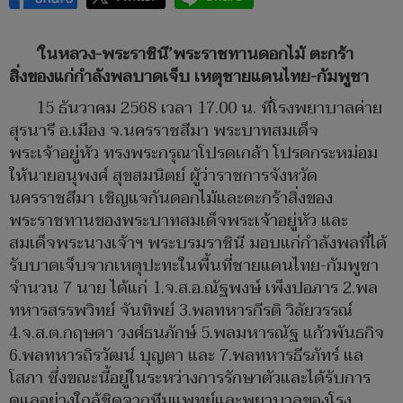
‘ในหลวง-พระราชินี’พระราชทานดอกไม้ ตะกร้า
สิ่งของแก่กำลังพลบาดเจ็บ เหตุชายแดนไทย-กัมพูชา
15 ธันวาคม 2568 เวลา 17.00 น. ที่โรงพยาบาลค่าย
สุรนารี อ.เมือง จ.นครราชสีมา พระบาทสมเด็จ
พระเจ้าอยู่หัว ทรงพระกรุณาโปรดเกล้า โปรดกระหม่อม
ให้นายอนุพงศ์ สุขสมนิตย์ ผู้ว่าราชการจังหวัด
นครราชสีมา เชิญแจกันดอกไม้และตะกร้าสิ่งของ
พระราชทานของพระบาทสมเด็จพระเจ้าอยู่หัว และ
สมเด็จพระนางเจ้าฯ พระบรมราชินี มอบแก่กำลังพลที่ได้
รับบาดเจ็บจากเหตุปะทะในพื้นที่ชายแดนไทย-กัมพูชา
จำนวน 7 นาย ได้แก่ 1.จ.ส.อ.ณัฐพงษ์ เพ็งปอภาร 2.พล
ทหารสรรพวิทย์ จันทิพย์ 3.พลทหารกีรติ วิลัยวรรณ์
4.จ.ส.ต.กฤษดา วงศ์ธนภักษ์ 5.พลมหารณัฐ แก้วพันธกิจ
6.พลทหารถิรวัฒน์ บุญตา และ 7.พลทหารธีรภัทร์ แล
โสภา ซึ่งขณะนี้อยู่ในระหว่างการรักษาตัวและได้รับการ
ดูแลอย่างใกล้ชิดจากทีมแพทย์และพยาบาลของโรง