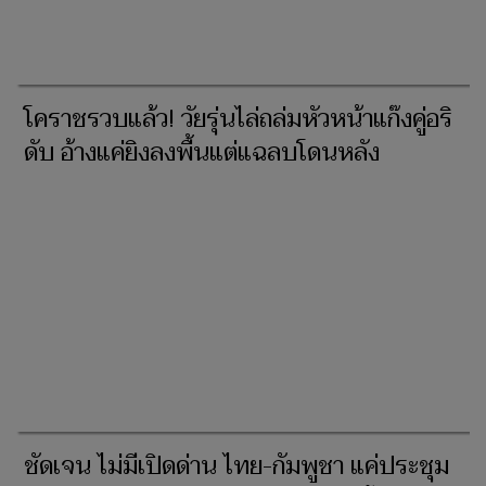
โคราชรวบแล้ว! วัยรุ่นไล่ถล่มหัวหน้าแก๊งคู่อริ
ดับ อ้างแค่ยิงลงพื้นแต่แฉลบโดนหลัง
ชัดเจน ไม่มีเปิดด่าน ไทย-กัมพูชา แค่ประชุม