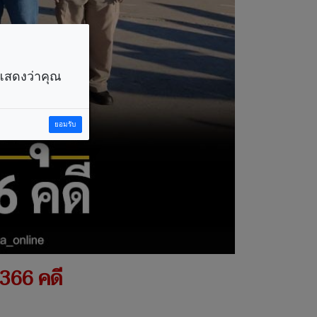
ราแสดงว่าคุณ
ยอมรับ
,366 คดี