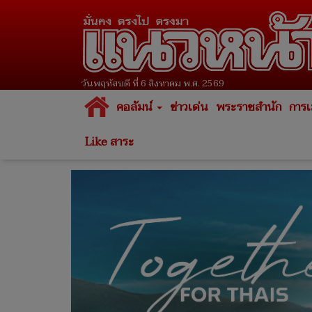
วันพฤหัสบดี ที่ 6 สิงหาคม พ.ศ. 2569
คอลัมน์
ข่าวเด่น
พระราชสำนัก
การเ
Like สาระ