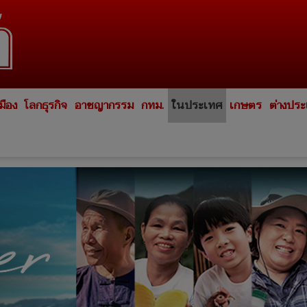
มือง
โลกธุรกิจ
อาชญากรรม
กทม.
ในประเทศ
เกษตร
ต่างปร