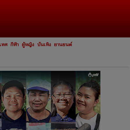
ะเทศ
กีฬา
ผู้หญิง
บันเทิง
ยานยนต์