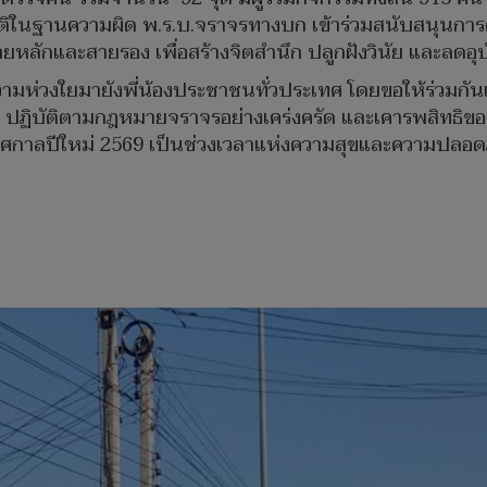
ระพฤติในฐานความผิด พ.ร.บ.จราจรทางบก เข้าร่วมสนับสนุนก
หลักและสายรอง เพื่อสร้างจิตสำนึก ปลูกฝังวินัย และลดอ
ความห่วงใยมายังพี่น้องประชาชนทั่วประเทศ โดยขอให้ร่วมก
 ปฏิบัติตามกฎหมายจราจรอย่างเคร่งครัด และเคารพสิทธิของผ
่อให้เทศกาลปีใหม่ 2569 เป็นช่วงเวลาแห่งความสุขและความปล