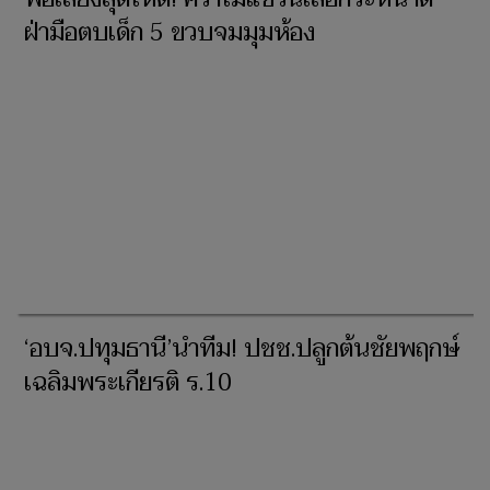
ฝ่ามือตบเด็ก 5 ขวบจมมุมห้อง
‘อบจ.ปทุมธานี’นำทีม! ปชช.ปลูกต้นชัยพฤกษ์
เฉลิมพระเกียรติ ร.10