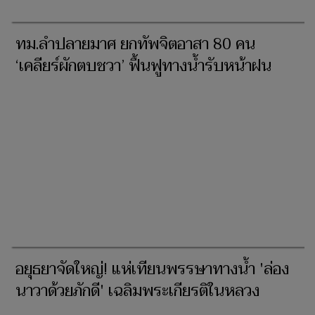
ทม.ลำปลายมาศ ยกทัพจิตอาสา 80 คน
‘เคลียร์ผักตบชวา’ ฟื้นฟูทางน้ำรับหน้าฝน
อยุธยาจัดใหญ่! แห่เทียนพรรษาทางน้ำ 'ล่อง
นาวาด้วยภักดี' เฉลิมพระเกียรติในหลวง