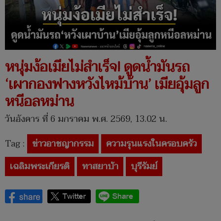
หนุ่มง้อเมียไม่สำเร็จ! ดูดน้ำมันรถ
‘เผากองฟางหวังไหม้บ้าน’ เมียอุ้มลูก
หนีอลหม่าน
วันอังคาร ที่ 6 มกราคม พ.ศ. 2569, 13.02 น.
Tag :
ข่าวอาชญากรรม
ความรุนแรงในครอบครัว
เฉลิมพระเกียรติ
ทาสยาบ้า
บุรีรัมย์