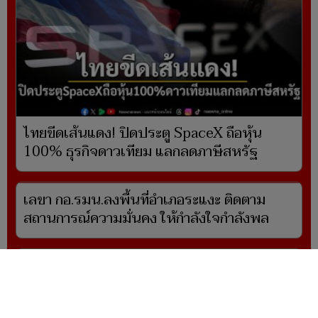
ไทยขีดเส้นแดง! ปิดประตู SpaceX ถือหุ้น
100% ธุรกิจดาวเทียม แลกลดภาษีสหรัฐ
เลขา กอ.รมน.ลงพื้นที่อำเภอระแงะ ติดตาม
สถานการณ์ความมั่นคง ให้กำลังใจกำลังพล
ชันสูตรศพ ฮลุน โซโล่ สถาบันนิติวิทย์ฯ แจ้งขั้น
ตอน ย้ำต้องละเอียดรอบคอบ จ่อยืนยันผลหลัง
รอข้อมูลจากจอร์เจีย