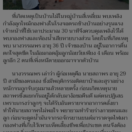
ที่เกิดเหตุเป็นบ้านไม้ในหมู่บ้านสี่เหลี่ยม พบเพลิง
กำลังลุกไหม้กองฟางในโรงจอดรถข้างบ้านอย่างรุนแรง
เจ้าหน้าที่ใช้เวลาประมาณ 30 นาทีจึงควบคุมเพลิงไว้ได้
พบกองฟางและห้องน้ำเสียหายบางส่วน โดยในที่เกิดเหตุ
พบ นางวรรณพร อายุ 36 ปี เจ้าของบ้าน อยู่ในอาการตื่น
ตกใจสุดขีด ในอ้อมกอดอุ้มลูกน้อยวัยเพียง 4 เดือน พร้อม
ลูกอีก 2 คนที่เพิ่งหนีตายออกมาจากตัวบ้าน
นางวรรณพร เล่าว่า ผู้ก่อเหตุคือ นายสถาพร อายุ 29
ปี สามีของตนเอง ซึ่งมีพฤติกรรมติดยาบ้าและสุราอย่าง
หนักจนถูกจับกุมมาแล้วหลายครั้ง ก่อนเกิดเหตุนาย
สถาพรซึ่งแยกกันอยู่ได้กลับมาง้อขอคืนดี แต่ตนปฏิเสธ
เพราะเกรงว่าลูกๆ จะได้รับอันตรายจากอาการคลั่งยา
ทำให้นายสถาพรไม่พอใจ พยายามทำร้ายร่างกายตนและ
ลูก ก่อนจะดูดน้ำมันจากรถจักรยานยนต์มาราดจุดไฟเผา
กองฟางที่เก็บไว้เพาะเห็ดเลี้ยงชีพเพื่อประชด ตนจึงต้อง