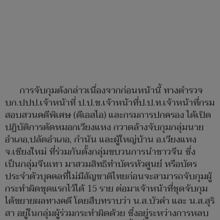
การจับกุมดังกล่าวเนื่องจากก่อนหน้านี้ ทางตำรวจ
บก.ปปป.เจ้าหน้าที่ ป.ป.ช.เจ้าหน้าที่ป.ป.ท.เจ้าหน้าที่กรม
สอบสวนคดีพิเศษ (ดีเอสไอ) และกรมการปกครอง ได้เปิด
ปฏิบัติการตัดหมอกเวียงแหง กวาดล้างจับกุมกลุ่มนาย
อำเภอ,ปลัดอำเภอ, กำนัน และผู้ใหญ่บ้าน อ.เวียงแหง
จ.เชียงใหม่ ที่ร่วมกันตั้งกลุ่มขบวนการนำชาวจีน ซึ่ง
เป็นกลุ่มจีนเทา มาสวมสิทธิทำบัตรหัวศูนย์ หรือบัตร
ประจำตัวบุคคลที่ไม่มีสัญชาติไทยก่อนจะสามารถจับกุมผู้
กระทำผิดชุดแรกไว้ได้ 15 ราย ต่อมาเจ้าหน้าที่ชุดจับกุม
ได้ขยายผลทางคดี โดยสืบทราบว่า น.ส.บัวคำ และ น.ส.สุริ
สา อยู่ในกลุ่มผู้ร่วมกระทำผิดด้วย ซึ่งอยู่ระหว่างการหลบ