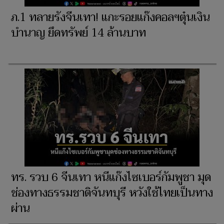
ภ.1 ทลายรังจีนเทา! แกะรอยแก๊งคอลฯตุ๋นเงิน
บำนาญ ยึดทรัพย์ 14 ล้านบาท
ทร. รวบ 6 จีนเทา หนีแก๊งไซเบอร์กัมพูชา มุด
ช่องทางธรรมชาติจันทบุรี หวังใช้ไทยเป็นทาง
ผ่าน