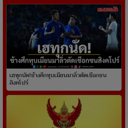
เฮทุกนัด!ช้างศึกทุบเมียนมาลิ่วตัดเชือกชน
สิงคโปร์