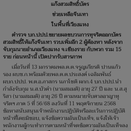
แก๊งสวมสิทธิ์บัตร
ช่วยเหลือจีนเทา
ในพื้นที่เวียงแหง
ตำรวจ บก.ปปป.ขยายผลขบวนการทุจริตออกบัตร
สวมสิทธิ์ให้แก๊งจีนเทา รวบเพิ่มอีก
2
ผู้ต้องหา หลังจาก
จับกุมนายอำเภอเวียงแหง จ.เชียงราย กับพวก รวม
15
ราย ก่อนหน้านี้ เปิดปากรับสารภาพ
เมื่อวันที่ 13 มกราคมพล.ต.ต.จรูญเกียรติ ปานแก้ว
รอง ผบช.ก.พร้อมด้วยพล.ต.ต.ประสงค์ เฉลิมพันธ์
ผบก.ปปป. พ.ต.อ.ภาสกร นภาโชติ ผกก.4 บก.ปปป.นำ
กำลังจับกุม น.ส.บัวคำ (นามสมมติ) อายุ 27 ปี และ น.ส.สุ
ริสา (นามสมมติ) อายุ 26 ปี ตามหมายจับศาลอาญาทุ
จริตฯ ภาค 5 ที่ 56/68 ลงวันที่ 11 พฤศจิกายน 2568
ข้อหาสนับสนุนเจ้าพนักงานปฏิบัติหรือละเว้นการปฏิบัติ
หน้าที่โดยมิชอบ, แจ้งข้อความอันเป็นเท็จ, แจ้งให้เจ้า
พนักงานผู้กระทำการตามหน้าที่จดข้อความอันเป็นเท็จลง