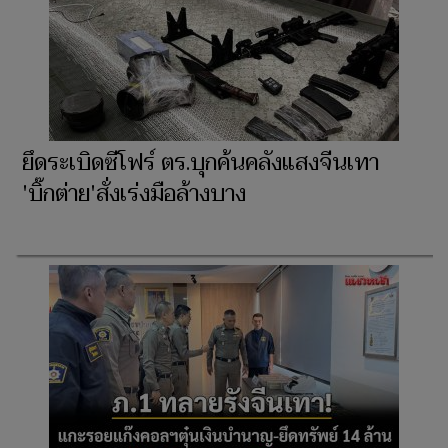
ยึดระเบิดซีโฟร์ ตร.บุกค้นคลังแสงจีนเทา
'บิ๊กต่าย'สั่งเร่งมือล้างบาง