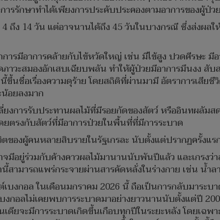
การรักษาทำได้เพียงการประคับประคองตามอาการของผู้ป่วยเ
ู่ที่ 4 ถึง 14 วัน แต่อาจนานได้ถึง 45 วันในบางกรณี ซึ่งส่ง
ากการมีอาการคล้ายกับไข้หวัดใหญ่ เช่น มีไข้สูง ปวดศีรษะ มี
ภาวะสมองอักเสบเฉียบพลัน ทำให้ผู้ป่วยมีอาการมึนงง สับส
ี้ขึ้นชื่อเรื่องความดุร้าย โดยสถิติที่ผ่านมามี อัตราการเสีย
จะน้อยลงมาก
ลี่ยงการรับประทานผลไม้ที่มีรอยกัดของสัตว์ หรืออินทผลัม
ยตรงกับสัตว์ที่มีอาการป่วยในพื้นที่ที่มีการระบาด
ชีวิตของผู้คนหลายสิบรายในรัฐเกรละ นับตั้งแต่ปรากฏครั้งแ
อาจมีอยู่ร่วมกับค้างคาวผลไม้มานานนับพันปีแล้ว และเกรงว่า
่านี้สามารถแพร่กระจายผ่านสารคัดหลั่งในร่างกาย เช่น น้ำลา
ต์เบงกอล ในเดือนมกราคม 2026 นี้ ถือเป็นการกลับมาระบาด
เบงกอลไม่เคยพบการระบาดมาอย่างยาวนานนับตั้งแต่ปี 2007 
ศอินเดียจะมีการระบาดเกิดขึ้นเกือบทุกปีในระยะหลัง โดยเฉพา