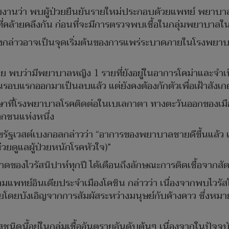
ยงานว่า พบผู้ป่วยยืนยันรายใหม่ประกอบด้วยแพทย์ พยาบาล
รที่คล้ายคลึงกัน ก่อนที่จะมีการตรวจพบเชื้อในกลุ่มพยาบาล
ายดังกล่าวอาจเป็นจุดเริ่มต้นของการแพร่ระบาดภายในโรงพยาบาลท
 ราย พบว่ามีพยาบาลหญิง 1 รายที่ยังอยู่ในอาการโคม่าและจำ
นรอบแรกออกมาเป็นลบแล้ว แต่ยังคงต้องกักตัวเพื่อเฝ้าสังเ
รรักษาที่โรงพยาบาลโรคติดต่อในเบเลกาตา ทางตะวันออกของเมือ
อกชนแห่งหนึ่ง
รัฐเวสต์เบงกอลกล่าวว่า “อาการของพยาบาลชายดีขึ้นแล้ว แต
วยดูแลผู้ป่วยหนักโรคหัวใจ)”
บาดของไวรัสนิปาห์ทุกปี ได้เตือนถึงลักษณะการติดเชื้อจากสัตว
พทย์อินเดียประจำเมืองโคชิน กล่าวว่า เนื่องจากพบไวรัสใ
ยโดยบังเอิญจากการสัมผัสระหว่างมนุษย์กับค้างคาว ซึ่งหมาย
นิดนี้อยู่ในกลุ่มเชื้ออันตรายอันดับต้นๆ เนื่องจากในปัจจุบั