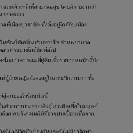
 และเจ้าหน้าที่สาธารณสุข โดยมีรายงานว่า
ในเวลาต่อมา
ี่เมืองบาราซัต ซึ่งตั้งอยู่ใกล้กับเมือง
เป็นต้องใช้เครื่องช่วยหายใจ ส่วนพยาบาล
กตอาการอย่างใกล้ชิดต่อไป
งโกลกาตา ขณะที่ผู้ติดเชื้อรายก่อนหน้านี้ยัง
่ผู้ป่วยหญิงยังคงอยู่ในภาวะวิกฤตมาก ทั้ง
์สู่คนของไวรัสชนิดนี้
นค้างคาวบางสายพันธุ์ การติดเชื้อในมนุษย์
ถึงการบริโภคผลไม้ที่อาจปนเปื้อนเชื้อจาก
นยังไม่มีวัคซีนป้องกันและยังไม่มียารักษา