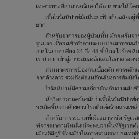
เฉพาะทางที่สามารถรักษาให้หายขาดได้ โดย
เชื้อไวรัสนิปาห์มักมีระยะฟักตัวเฉลี่ยอย
ยาก
สำหรับอาการของผู้ป่วยนั้น มักจะเริ่มจ
รุนแรง เชื้อจะเข้าทำลายระบบประสาทจนเกิด
ภายในเวลาเพียง 24 ถึง 48 ชั่วโมง ไวรัสชนิดน
เท่า) หากเข้าสู่ภาวะสมองอักเสบโอกาสรอด
ส่วนมาตรการป้องกันเบื้องต้น ควรหลีกเ
จากค้างคาว รวมถึงต้องหลีกเลี่ยงการสัมผัสโด
ไวรัสนิปาห์มีความเกี่ยวข้องกับการเสีย
นักวิทยาศาสตร์สงสัยว่าเชื้อไวรัสนิปาห์
จะเกิดขึ้นจากค้างคาว โรคติดต่อร้ายแรงเหล
สำหรับการระบาดที่เมืองบาราซัต รัฐเวส
พิจารณาตามไทม์ไลน์จะพบว่าพื้นที่รัฐเวสต์
เมืองศิลิกูรี ซึ่งแม้ว่าในภาพรวมของประเท