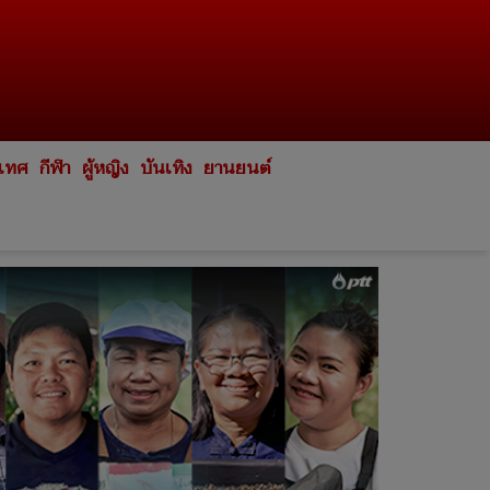
ะเทศ
กีฬา
ผู้หญิง
บันเทิง
ยานยนต์