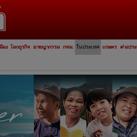
มือง
โลกธุรกิจ
อาชญากรรม
กทม.
ในประเทศ
เกษตร
ต่างปร