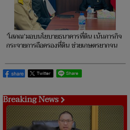
'โสภณ'มอบนโยบายธนาคารที่ดิน เน้นภารกิจ
กระจายการถือครองที่ดิน ช่วยเกษตรยากจน
Breaking News