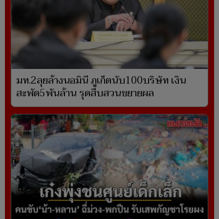
มท.2ลุยล้างนอมินี ภูเก็ตนับ100บริษัท เงิน
สะพัด5พันล้าน รุดสืบสวนขยายผล