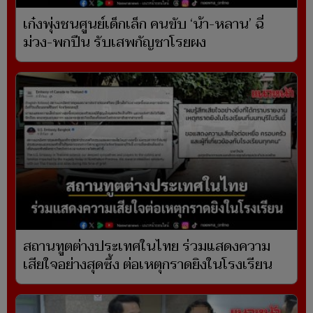
เก๋งพุ่งชนศูนย์เด็กเล็ก คนขับ ‘น้า-หลาน’ ฉี่
ม่วง-พกปืน รับเสพกัญชาโรยผง
สถานทูตต่างประเทศในไทย ร่วมแสดงความ
เสียใจอย่างสุดซึ้ง ต่อเหตุกราดยิงในโรงเรียน