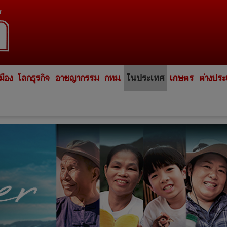
มือง
โลกธุรกิจ
อาชญากรรม
กทม.
ในประเทศ
เกษตร
ต่างปร