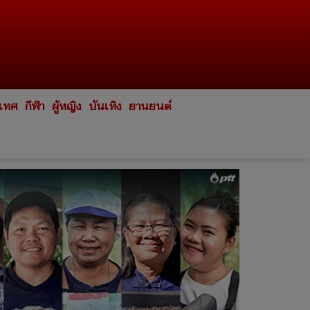
ะเทศ
กีฬา
ผู้หญิง
บันเทิง
ยานยนต์