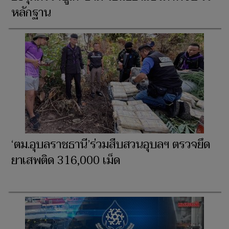
หลักฐาน
‘ตม.อุบลราชธานี’ร่วมสืบสวนอุบลฯ ตรวจยึด
ยาเสพติด 316,000 เม็ด