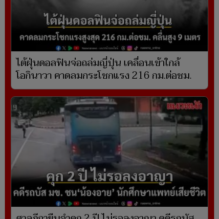
ไต้ฝุ่นดอลฟินจ่อถล่มญี่ปุ่น เคลื่อนเข้าใกล้
โอกินาวา คาดลมกระโชกแรง 216 กม.ต่อชม.
ศาลฎีกายืนจำคุก 2 ปี ไม่รอลงอาญา คดีรถบัส