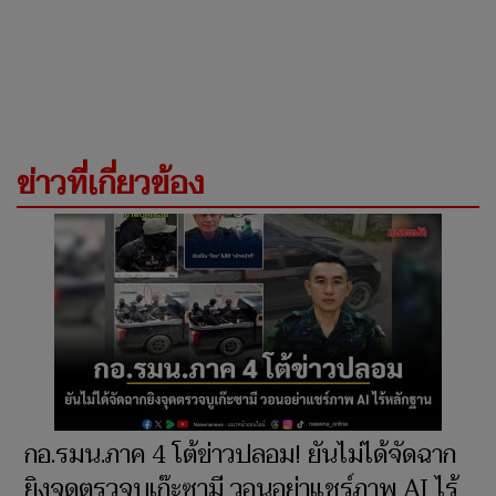
ข่าวที่เกี่ยวข้อง
กอ.รมน.ภาค 4 โต้ข่าวปลอม! ยันไม่ได้จัดฉาก
ยิงจุดตรวจบูเก๊ะซามี วอนอย่าแชร์ภาพ AI ไร้