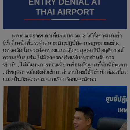
พล.ต.ต.คธาธร คำเที่ยง ผบก.ตม.2 ได้สั่งการเน้นย้ำ
ให้เจ้าหน้าที่ประจำสนามบินปฏิบัติตามกฎหมายอย่าง
เคร่งครัด โดยจะคัดกรองและปฏิเสธบุคคลที่มีพฤติการณ์
ความเสี่ยง เช่น ไม่มีค่าครองชีพเพียงพอสำหรับการ
พำนัก , ไม่มีแผนการท่องเที่ยวหรือหลักฐานที่พักที่ชัดเจน
, มีพฤติการณ์แฝงตัวเข้ามาทำงานโดยใช้วีซ่านักท่องเที่ยว
และเป็นภัยต่อความสงบเรียบร้อยและสังคม