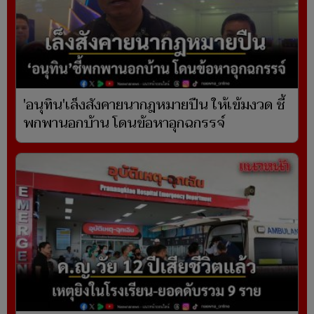
'อนุทิน'เล็งสังคายนากฎหมายปืน ให้เข้มงวด ชี้
พกพานอกบ้าน โดนข้อหาอุกฉกรรจ์