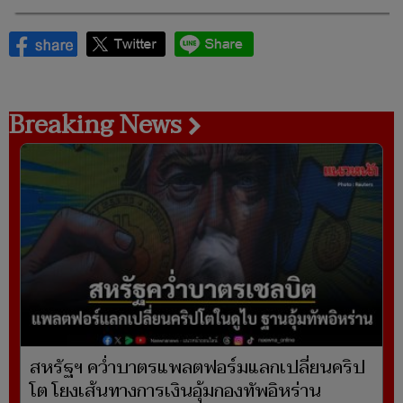
Breaking News
สหรัฐฯ คว่ำบาตรแพลตฟอร์มแลกเปลี่ยนคริป
โต โยงเส้นทางการเงินอุ้มกองทัพอิหร่าน