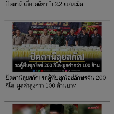
ปัตตานี เอี่ยวคดียาบ้า 2.2 แสนเม็ด
ปัตตานีลุยสกัด! รถตู้ทึบซุกไอซ์อักษรจีน 200
กิโล-มูลค่าสูงกว่า 100 ล้านบาท