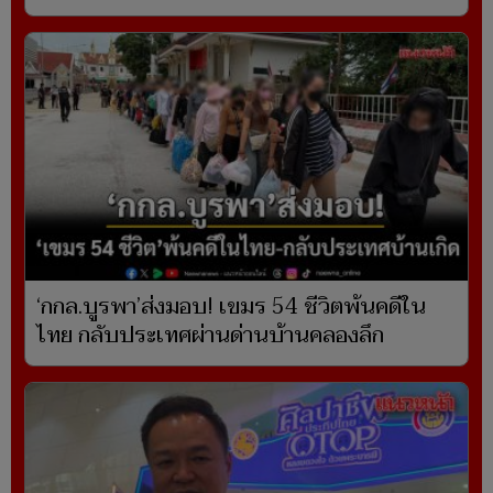
‘กกล.บูรพา’ส่งมอบ! เขมร 54 ชีวิตพ้นคดีใน
ไทย กลับประเทศผ่านด่านบ้านคลองลึก