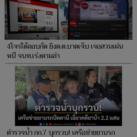
4โจรใต้ลอบกัด ยิงด.ต.บาดเจ็บ เจอสวนเผ่น
หนี จนท.เร่งตามล่า
ตำรวจน้ำ กก.7 บุกรวบ! เครือข่ายยานรก