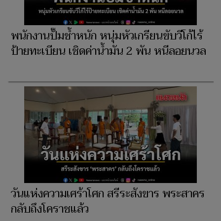
พนักงานปั๊มช้ำหนัก หนุ่มหัวเกรียนขับวีโก้ไร้
ป้ายทะเบียน เชิดค่าน้ำมัน 2 พัน หนีลอยนวล
วันแห่งความเศร้าโศก สรีระสังขาร พระสาคร
กลับถึงโคราชแล้ว