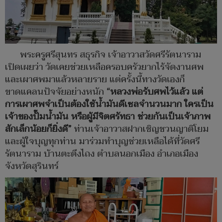
พระครูศรีสุนทร สธุรกิจ เจ้าอาวาสวัดศรีรัตนาราม
เปิดเผยว่า วัดเคยช่วยเหลือครอบครัวยากไร้จัดงานศพ
และเผาศพมาแล้วหลายราย แต่ครั้งนี้ทางวัดเองก็
ขาดแคลนปัจจัยอย่างหนัก
“หลวงพ่อรับศพไว้แล้ว แต่
การเผาศพจำเป็นต้องใช้น้ำมันดีเซลจำนวนมาก ใครเป็น
เจ้าของปั๊มน้ำมัน หรือผู้มีจิตศรัทธา ช่วยกันเป็นเจ้าภาพ
สักเล็กน้อยก็ยิ่งดี”
ท่านเจ้าอาวาสฝากเชิญชวนญาติโยม
และผู้ใจบุญทุกท่าน มาร่วมทำบุญช่วยเหลือได้ที่วัดศรี
รัตนาราม บ้านตะตึงไถง ตำบลนอกเมือง อำเภอเมือง
จังหวัดสุรินทร์