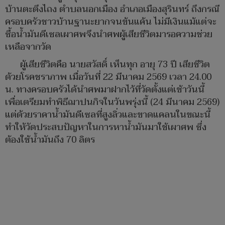
บ้านตะตึงไถง ตำบลนอกเมือง อำเภอเมืองสุรินทร์ ถึงกรณี
ครอบครัวชาวบ้านฐานะยากจนข้นแค้น ไม่มีเงินแม้แต่จะ
ซื้อน้ำมันดีเซลเผาศพจึงนำศพผู้เสียชีวิตมารอความช่วย
เหลือจากวัด
ผู้เสียชีวิตคือ นายสวัสดิ์ เห็นทุก อายุ 73 ปี เสียชีวิต
ด้วยโรคชราภาพ เมื่อวันที่ 22 มีนาคม 2569 เวลา 24.00
น. ทางครอบครัวได้นำศพมาฝากไว้ที่วัดตั้งแต่เช้าวันนี้
เพื่อเตรียมทำพิธีฌาปนกิจในวันพรุ่งนี้ (24 มีนาคม 2569)
แต่ด้วยราคาน้ำมันดีเซลที่สูงลิ่วและขาดแคลนในขณะนี้
ทำให้วัดประสบปัญหาในการหาน้ำมันมาใช้เผาศพ ซึ่ง
ต้องใช้น้ำมันถึง 70 ลิตร