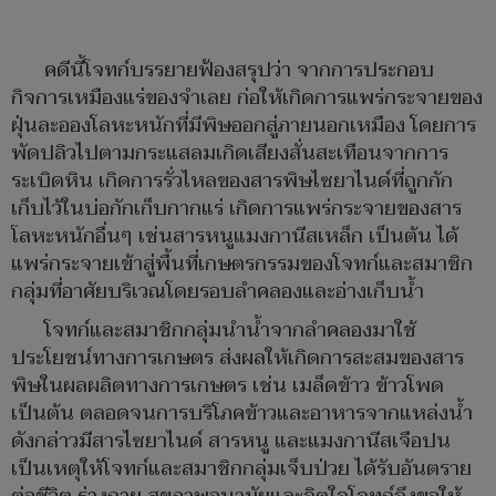
คดีนี้โจทก์บรรยายฟ้องสรุปว่า จากการประกอบ
กิจการเหมืองแร่ของจำเลย ก่อให้เกิดการแพร่กระจายของ
ฝุ่นละอองโลหะหนักที่มีพิษออกสู่ภายนอกเหมือง โดยการ
พัดปลิวไปตามกระแสลมเกิดเสียงสั่นสะเทือนจากการ
ระเบิดหิน เกิดการรั่วไหลของสารพิษไซยาไนด์ที่ถูกกัก
เก็บไว้ในบ่อกักเก็บกากแร่ เกิดการแพร่กระจายของสาร
โลหะหนักอื่นๆ เช่นสารหนูแมงกานีสเหล็ก เป็นต้น ได้
แพร่กระจายเข้าสู่พื้นที่เกษตรกรรมของโจทก์และสมาชิก
กลุ่มที่อาศัยบริเวณโดยรอบลำคลองและอ่างเก็บน้ำ
โจทก์และสมาชิกกลุ่มนำน้ำจากลำคลองมาใช้
ประโยชน์ทางการเกษตร ส่งผลให้เกิดการสะสมของสาร
พิษในผลผลิตทางการเกษตร เช่น เมล็ดข้าว ข้าวโพด
เป็นต้น ตลอดจนการบริโภคข้าวและอาหารจากแหล่งน้ำ
ดังกล่าวมีสารไซยาไนด์ สารหนู และแมงกานีสเจือปน
เป็นเหตุให้โจทก์และสมาชิกกลุ่มเจ็บป่วย ได้รับอันตราย