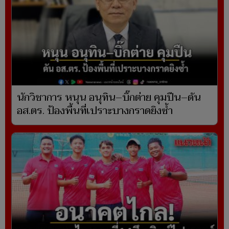
นักวิชาการ หนุน อนุทิน–บิ๊กต่าย คุมปืน–ดัน
อส.ตร. ป้องพื้นที่เปราะบางกราดยิงซ้ำ