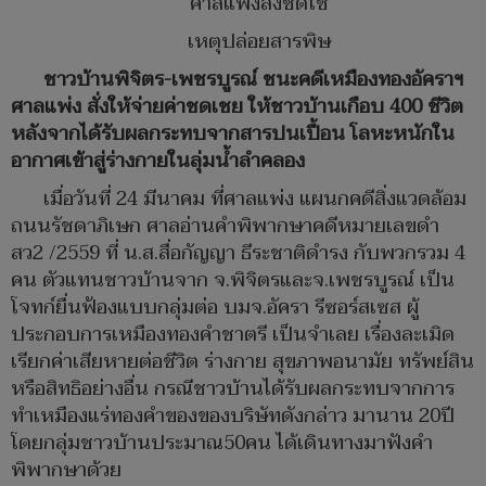
ศาลแพ่งสั่งชดใช้
เหตุปล่อยสารพิษ
ชาวบ้านพิจิตร-เพชรบูรณ์ ชนะคดีเหมืองทองอัคราฯ
ศาลแพ่ง สั่งให้จ่ายค่าชดเชย ให้ชาวบ้านเกือบ 400 ชีวิต
หลังจากได้รับผลกระทบจากสารปนเปื้อน โลหะหนักใน
อากาศเข้าสู่ร่างกายในลุ่มน้ำลำคลอง
เมื่อวันที่ 24 มีนาคม ที่ศาลแพ่ง แผนกคดีสิ่งแวดล้อม
ถนนรัชดาภิเษก ศาลอ่านคำพิพากษาคดีหมายเลขดำ
สว2 /2559 ที่ น.ส.สื่อกัญญา ธีระชาติดำรง กับพวกรวม 4
คน ตัวแทนชาวบ้านจาก จ.พิจิตรและจ.เพชรบูรณ์ เป็น
โจทก์ยื่นฟ้องแบบกลุ่มต่อ บมจ.อัครา รีซอร์สเซส ผู้
ประกอบการเหมืองทองคำชาตรี เป็นจำเลย เรื่องละเมิด
เรียกค่าเสียหายต่อชีวิต ร่างกาย สุขภาพอนามัย ทรัพย์สิน
หรือสิทธิอย่างอื่น กรณีชาวบ้านได้รับผลกระทบจากการ
ทำเหมืองแร่ทองคำของของบริษัทดังกล่าว มานาน 20ปี
โดยกลุ่มชาวบ้านประมาณ50คน ได้เดินทางมาฟังคำ
พิพากษาด้วย