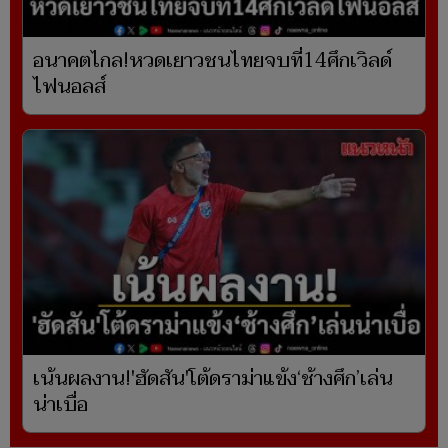
อนาคตไกล!หวดเยาวชนไทยจบที่14ศึกเวิลด์
ไฟนอลส์
เน้นผลงาน!'ฮัดสัน'โต้ดราม่าแข้ง‘ช้างศึก’เล่น
น่าเบื่อ