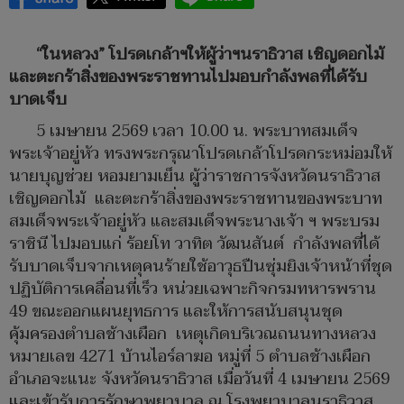
“ในหลวง” โปรดเกล้าฯให้ผู้ว่าฯนราธิวาส เชิญดอกไม้
และตะกร้าสิ่งของพระราชทานไปมอบกำลังพลที่ได้รับ
บาดเจ็บ
5 เมษายน 2569 เวลา 10.00 น. พระบาทสมเด็จ
พระเจ้าอยู่หัว ทรงพระกรุณาโปรดเกล้าโปรดกระหม่อมให้
นายบุญช่วย หอมยามเย็น ผู้ว่าราชการจังหวัดนราธิวาส
เชิญดอกไม้ และตะกร้าสิ่งของพระราชทานของพระบาท
สมเด็จพระเจ้าอยู่หัว และสมเด็จพระนางเจ้า ฯ พระบรม
ราชินี ไปมอบแก่ ร้อยโท วาทิต วัฒนสันต์ กำลังพลที่ได้
รับบาดเจ็บจากเหตุคนร้ายใช้อาวุธปืนซุ่มยิงเจ้าหน้าที่ชุด
ปฏิบัติการเคลื่อนที่เร็ว หน่วยเฉพาะกิจกรมทหารพราน
49 ขณะออกแผนยุทธการ และให้การสนับสนุนชุด
คุ้มครองตำบลช้างเผือก เหตุเกิดบริเวณถนนทางหลวง
หมายเลข 4271 บ้านไอร์ลาฆอ หมู่ที่ 5 ตำบลช้างเผือก
อำเภอจะแนะ จังหวัดนราธิวาส เมื่อวันที่ 4 เมษายน 2569
และเข้ารับการรักษาพยาบาล ณ โรงพยาบาลนราธิวาส