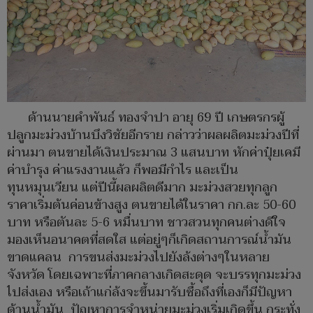
ด้านนายคำพันธ์ ทองจำปา อายุ 69 ปี เกษตรกรผู้
ปลูกมะม่วงบ้านบึงวิชัยอีกราย กล่าวว่าผลผลิตมะม่วงปีที่
ผ่านมา ตนขายได้เงินประมาณ 3 แสนบาท หักค่าปุ๋ยเคมี
ค่าบำรุง ค่าแรงงานแล้ว ก็พอมีกำไร และเป็น
ทุนหมุนเวียน แต่ปีนี้ผลผลิตดีมาก มะม่วงสวยทุกลูก
ราคาเริ่มต้นค่อนข้างสูง ตนขายได้ในราคา กก.ละ 50-60
บาท หรือตันละ 5-6 หมื่นบาท ชาวสวนทุกคนต่างดีใจ
มองเห็นอนาคตที่สดใส แต่อยู่ๆก็เกิดสถานการณ์น้ำมัน
ขาดแคลน การขนส่งมะม่วงไปยังล้งต่างๆในหลาย
จังหวัด โดยเฉพาะที่ภาคกลางเกิดสะดุด จะบรรทุกมะม่วง
ไปส่งเอง หรือเถ้าแก่ล้งจะขึ้นมารับซื้อถึงที่เองก็มีปัญหา
ด้านน้ำมัน ปัญหาการจำหน่ายมะม่วงเริ่มเกิดขึ้น กระทั่ง