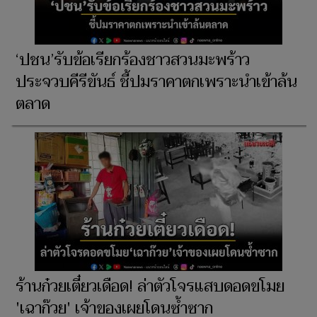
‘ปชน’รับข้อเรียกร้องชาวสวนมะพร้าว
ประจวบคีรีขันธ์ ชี้ปมราคาตกเพราะนำเข้าล้น
ตลาด
ร้านก๋วยเตี๋ยวเดือด! ล่าตัวโจรแสบดอดขโมย
'เฉาก๊วย' เจ้าของเผยโดนซ้ำซาก