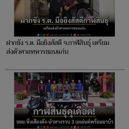
ฝากขัง ร.ต. มือยิงสัสดี จ.กาฬสินธุ์ เตรียม
ส่งตัวศาลทหารขอนแก่น