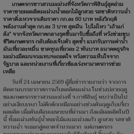
เกษตรกรชาวสวนมะม่วงที่จังหวัดกาฬสินธุ์สุดอ่วม
ราคาขายผลผลิตมะม่วงน้ำดอกไม้ลูกสวย รสชาติหวานฉ่ำ
ราคาดิ่งเหวจากเดิมราคา กก.ละ 60 บาท หลังวิกฤติ
พลังงานต่ำสุด กก.ละ 3 บาท สุดมึน ไปไม่ไหว “เถ้าแก่
ล้ง” จากจังหวัดภาคกลางรุดขึ้นมารับซื้อถึงที่ หวังช่วยชุบ
ชีวิตเกษตรกร กลับต้องเจ็บตัว สุดช้ำ แบกรับภาระค่าน้ำ
มันเที่ยวละหมื่น ขาดทุนเที่ยวละ 2 พันบาท อนาคตธุรกิจ
มะม่วงมืดมนจนแทบจะถอดใจ หวังความเห็นใจจาก
รัฐบาล และหน่วยงานที่เกี่ยวข้องเร่งหามาตรการช่วย
เหลือ
วันที่ 24 เมษายน 2569 ผู้สื่อข่าวรายงานว่า จากการ
ติดตามบรรยากาศการเก็บผลลิตมะม่วง ในช่วงปลายฤดู
ของเกษตรกรชาวสวนมะม่วงที่ จ.กาฬสินธุ์ พบว่าเป็นไป
อย่างเงียบเหงา ไม่คึกคักเหมือนอย่างช่วงต้นฤดูเก็บเกี่ยว
ผลผลิต เมื่อต้นเดือนเมษายนที่ผ่านมา ถึงแม้ผลผลิตในปี
นี้ ทั้งมะม่วงพันธุ์น้ำดอกไม้และมะม่วงแก้ว ลูกสวย รสชาติ
หวานฉ่ำ จะออกสู่ตลาดจำนวนมาก แต่เกษตรกร