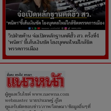
วิปฝ่ายค้าน จ่อเปิดหลักฐานคดีฮั้ว สว. ครั้งที่4
'พนิดา' ชี้เส้นเงินชัด โยงบุคคลใหม่ใกล้ชิด
พรรคการเมือง
ผู้ดูแลเว็บไซต์ www.naewna.com
webmaster นายปรเมษฐ์ ภู่โต
ดูแลรับผิดชอบข่าว/ภาพ/โฆษณา/ข้อมูลอื่นๆที่