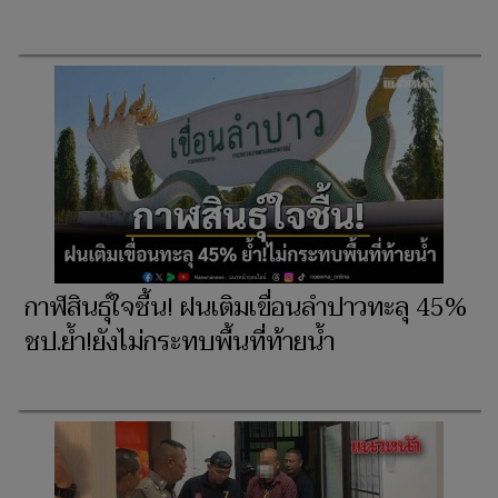
กาฬสินธุ์ใจชื้น! ฝนเติมเขื่อนลำปาวทะลุ 45%
ชป.ย้ำ!ยังไม่กระทบพื้นที่ท้ายน้ำ