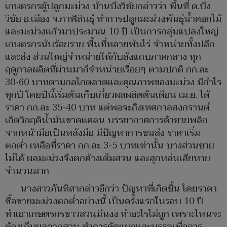
เกษตรกรผู้ปลูกมะม่วง บ้านบึงวิชัยกล่าวว่า พื้นที่ ต.บึง
วิชัย อ.เมือง จ.กาฬสินธุ์ ทำการปลูกมะม่วงพันธุ์น้ำดอกไม้
และมะม่วงแก้วมาประมาณ 10 ปี เป็นการกลุ่มแปลงใหญ่
เกษตรกรนับร้อยราย พื้นที่หลายพันไร่ จำหน่ายทั้งปลีก
และส่ง ส่วนใหญ่จำหน่ายให้กับล้งแถบภาคกลาง ทุก
ฤดูกาลผลิตที่ผ่านมาก็จำหน่ายเรื่อยๆ ตามปกติ กก.ละ
30-60 บาทตามกลไกตลาดและคุณภาพของมะม่วง มีกำไร
ทุกปี โดยปีนี้เริ่มต้นเก็บเกี่ยวผลผลิตต้นเดือน เม.ย. ได้
ราคา กก.ละ 35-40 บาท แต่พอจะถึงเทศกาลสงกรานต์
เกิดวิกฤติน้ำมันขาดแคลน บรรยากาศการค้าขายพลิก
จากหน้ามือเป็นหลังมือ มีปัญหาการขนส่ง ราคาเริ่ม
ตกต่ำ เหลือที่ราคา กก.ละ 3-5 บาทเท่านั้น บางส่วนขาย
ไม่ได้ ผลมะม่วงจึงตกค้างเต็มสวน และสุกหล่นเสียหาย
จำนวนมาก
นางสาวภันทิสากล่าวอีกว่า ปัญหาที่เกิดขึ้น โดยราคา
ซื้อขายมะม่วงตกต่ำอย่างนี้ เป็นครั้งแรกในรอบ 10 ปี
ทำเอาเกษตรกรชาวสวนมึนงง ทำอะไรไม่ถูก เพราะไหนจะ
ต้องเก็บผลจากสวน ทำการคัดแยกและบรรจุเพื่อการ