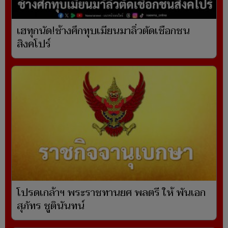
เฮทุกนัด!ช้างศึกทุบเมียนมาลิ่วตัดเชือกชน
สิงคโปร์
โปรดเกล้าฯ พระราชทานยศ พลตรี ให้ พันเอก
สุภัทร ชูตินันทน์