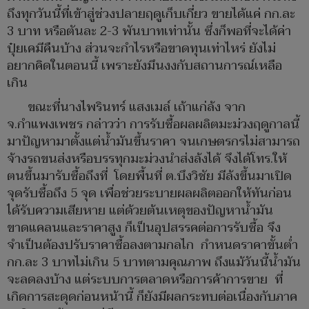
ถึงทุกวันนี้ที่เข้าสู่ช่วงปลายฤดูเก็บเกี่ยว ขายได้แค่ กก.ละ
3 บาท หรือตันละ 2-3 พันบาทเท่านั้น ซึ่งก็พอที่จะได้ค่า
ปุ๋ยเคมีคืนบ้าง ส่วนจะกำไรหรือขาดทุนเท่าไหร่ ยังไม่
อยากคิดในตอนนี้ เพราะยังมึนงงกับสถานการณ์เหลือ
เกิน
ขณะที่นางไพรินทร์ แสงเมล์ เถ้าแก่ล้ง จาก
จ.กำแพงเพชร กล่าวว่า การรับซื้อผลผลิตมะม่วงฤดูกาลนี้
มาปัญหามาตั้งแต่น้ำมันขึ้นราคา จนเกษตรกรไม่สามารถ
จ้างรถขนส่งหรือบรรทุกมะม่วงนำส่งล้งได้ จึงได้โทร.ให้
ตนขึ้นมารับซื้อถึงที่ โดยพื้นที่ ต.บึงวิชัย มีล้งขึ้นมาเปิด
จุดรับซื้อถึง 5 จุด เพื่อช่วยระบายผลผลิตออกให้ทันก่อน
ได้รับความเสียหาย แต่ด้วยต้นเหตุของปัญหาน้ำมัน
ขาดแคลนและราคาสูง ก็เป็นอุปสรรคต่อการรับซื้อ จึง
จำเป็นต้องปรับราคาซื้อลงตามกลไก กำหนดราคาขั้นต่ำ
กก.ละ 3 บาทไม่เกิน 5 บาทตามคุณภาพ ถึงแม้วันนี้น้ำมัน
จะลดลงบ้าง แต่ระบบการตลาดหรือการค้าการขาย ที่
เกิดการสะดุดก่อนหน้านี้ ก็ยังมีผลกระทบต่อเนื่องกับภาค