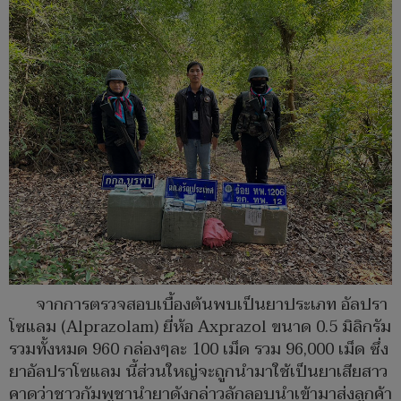
จากการตรวจสอบเบื้องต้นพบเป็นยาประเภท อัลปรา
โซแลม (Alprazolam) ยี่ห้อ Axprazol ขนาด 0.5 มิลิกรัม
รวมทั้งหมด 960 กล่องๆละ 100 เม็ด รวม 96,000 เม็ด ซึ่ง
ยาอัลปราโซแลม นี้ส่วนใหญ่จะถูกนำมาใช้เป็นยาเสียสาว
คาดว่าชาวกัมพูชานำยาดังกล่าวลักลอบนำเข้ามาส่งลูกค้า