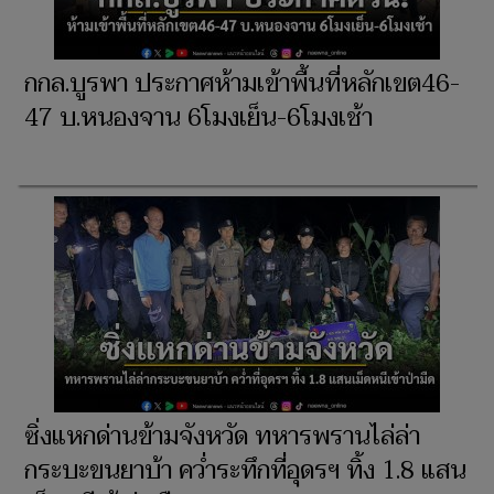
กกล.บูรพา ประกาศห้ามเข้าพื้นที่หลักเขต46-
47 บ.หนองจาน 6โมงเย็น-6โมงเช้า
ซิ่งแหกด่านข้ามจังหวัด ทหารพรานไล่ล่า
กระบะขนยาบ้า คว่ำระทึกที่อุดรฯ ทิ้ง 1.8 แสน