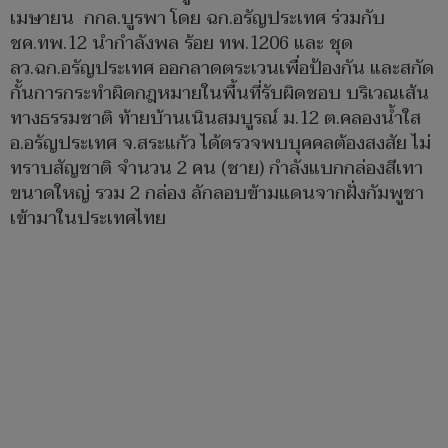
เมษายน กกล.บูรพา โดย ฉก.อรัญประเทศ ร่วมกับ
ชค.ทพ.12 นำกำลังพล ร้อย ทพ.1206 และ ชุด
ลว.ฉก.อรัญประเทศ ออกลาดตระเวนเพื่อป้องกัน และสกัด
กั้นการกระทำผิดกฎหมายในพื้นที่รับผิดชอบ บริเวณเส้น
ทางธรรมชาติ ท้ายบ้านเนินสมบูรณ์ ม.12 ต.คลองน้ำใส
อ.อรัญประเทศ จ.สระแก้ว ได้ตรวจพบบุคคลต้องสงสัย ไม่
ทราบสัญชาติ จำนวน 2 คน (ชาย) กำลังแบกกล่องสีเทา
ขนาดใหญ่ รวม 2 กล่อง ลักลอบข้ามแดนจากฝั่งกัมพูชา
เข้ามาในประเทศไทย