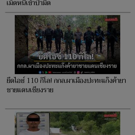
เม็ดหนีเข้าป่ามืด
ยึดไอซ์ 110 กิโล! กกล.ผาเมืองปะทะแก๊งค้ายา
ชายแดนเชียงราย