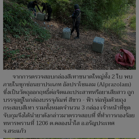
จากการตรวจสอบกล่องสีเทาขนาดใหญ่ทั้ง 2 ใบ พบ
ภายในซุกซ่อนยาประเภท อัลปราโซแลม (Alprazolam)
ซึ่งเป็นวัตถุออกฤทธิ์ต่อจิตและประสาทหรือยาเสียสาว ถูก
บรรจุอยู่ในกล่องบรรจุภัณฑ์ สีขาว - ฟ้า ห่อหุ้มด้วยถุง
กระสอบสีเทา รวมทั้งหมดจำนวน 3 กล่อง เจ้าหน้าที่ชุด
จับกุมจึงได้นำยาดังกล่าวมาตรวจสอบที่ ที่ทำการกองร้อย
ทหารพรานที่ 1206 ต.คลองน้ำใส อ.อรัญประเทศ
จ.สระแก้ว