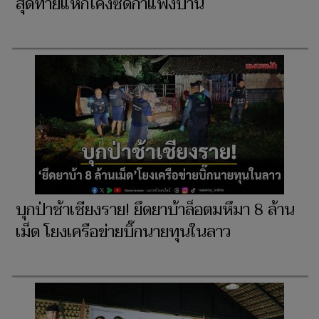
สุดท้ายแหกโค้งซัดกำแพงบ้าน
บุกป่าช้าเชียงราย! ยึดยาบ้าล็อตมหึมา 8 ล้าน
เม็ด โยงเครือข่ายบิ๊กนายทุนในลาว