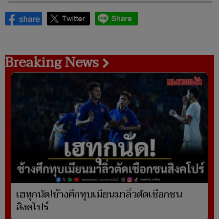
Breaking News
เฮทุกนัด!ช้างศึกทุบเมียนมาลิ่วตัดเชือกชน
สิงคโปร์