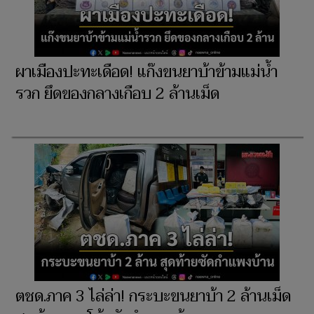
ผาเมืองปะทะเดือด! แก๊งขนยาบ้าข้ามแม่น้ำ
รวก ยึดของกลางเกือบ 2 ล้านเม็ด
ตชด.ภาค 3 ไล่ล่า! กระบะขนยาบ้า 2 ล้านเม็ด