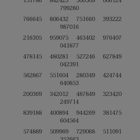
151786 842423 500509 006124
799280
766645 806432 751660 393222
987016
216305 959075 463402 976407
041877
478145 480281 527246 627849
042391
562867 551604 280349 424744
640853
200369 342012 487849 323420
249714
839188 400894 944269 381475
604564
574889 509969 729068 511091
352663