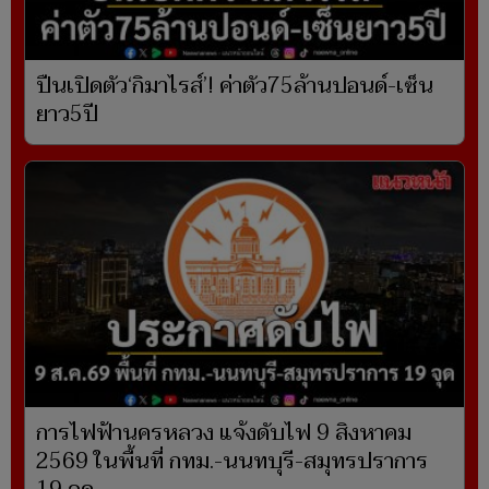
ปืนเปิดตัว‘กิมาไรส์’! ค่าตัว75ล้านปอนด์-เซ็น
ยาว5ปี
การไฟฟ้านครหลวง แจ้งดับไฟ 9 สิงหาคม
2569 ในพื้นที่ กทม.-นนทบุรี-สมุทรปราการ