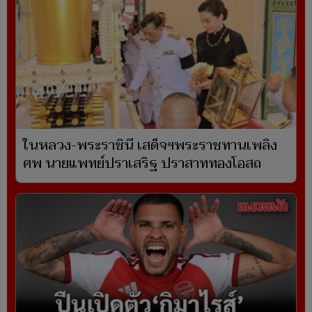
ในหลวง-พระราชินี เสด็จฯพระราชทานเพลิง
ศพ นายแพทย์ปราเสริฐ ปราสาททองโอสถ