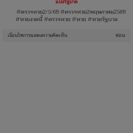
แบ่งรัฐบาล
#ตรวจหวย2/5/69 ​#ตรวจหวย2พฤษภาคม2569
#หวยงวดนี้ #ตรวจหวย #หวย #หวยรัฐบาล
เงื่อนไขการแสดงความคิดเห็น
ซ่อน