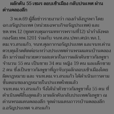
ผลักดัน 55 เขมร ลอบเข้าเมือง กลับประเทศ ผ่าน
ด่านคลองลึก
3 พ.ค.69 ผู้สื่อข่าวรายงานว่า กองกำลังบูรพา โดย
ฉก.อรัญประเทศ (หน่วยเฉพาะกิจอรัญประเทศ) และ
ชค.ทพ.12 (ชุดควบคุมกรมทหารพรานที่12) นำกำลังพล
กองร้อย.ทพ.1201 ร่วมกับ จนท.สน.ปทก.ศปก.ทภ.1,
ตม.จว.สระแก้ว, จนท.ศุลกากรอรัญประเทศ และจนท.ด่าน
ควบคุมโรคติดต่อระหว่างประเทศด่านพรมแดนบ้านคลอง
ลึก มาร่วมอำนวยความสะดวกในการผลักดันชาวกัมพูชา
จำนวน 55 คน เป็นชาย 34 คน หญิง 19 คน และเด็กชาย
2 คน ซึ่งเป็นชาวกัมพูชาที่ถูกจับกุมลักลอบเข้าเมืองโดย
ผิดกฎหมาย และ จนท.ตม.จว.สระแก้ว ได้ดำเนินการตาม
ขั้นตอนของกฎหมายในประเทศไทยแล้ว
จนท.ตม.จว.สระแก้ว จึงได้นำตัวชาวกัมพูชาทั้ง 55 คน ที่
ดำเนินคดีสิ้นสุดแล้ว มาผลักดันกลับประเทศกัมพูชา ณ
ด่านพรมแดนคลองลึก จุดผ่านแดนถาวรบ้านคลองลึก
อ.อรัญประเทศ จ.สระแก้ว