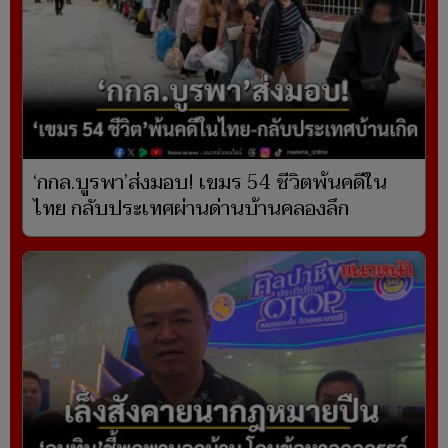
‘กกล.บูรพา’ส่งมอบ! เขมร 54 ชีวิตพ้นคดีใน
ไทย กลับประเทศผ่านด่านบ้านคลองลึก