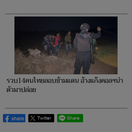
รวบ14คนไทยลอบข้ามแดน อ้างแก๊งคอลฯนำ
ตัวมาปล่อย