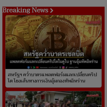
Breaking News
สหรัฐฯ คว่ำบาตรแพลตฟอร์มแลกเปลี่ยนคริป
โต โยงเส้นทางการเงินอุ้มกองทัพอิหร่าน