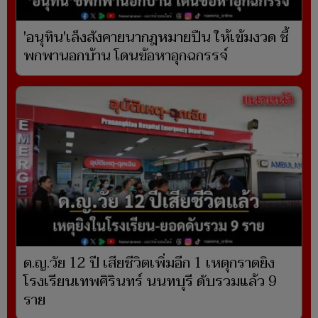
'อนุทิน'เล็งสังคายนากฎหมายปืน ให้เข้มงวด ชี้
พกพานอกบ้าน โดนข้อหาอุกฉกรรจ์
ด.ญ.วัย 12 ปี เสียชีวิตเพิ่มอีก 1 เหตุกราดยิง
โรงเรียนเทพศิรินทร์ นนทบุรี ดับรวมแล้ว 9
ราย