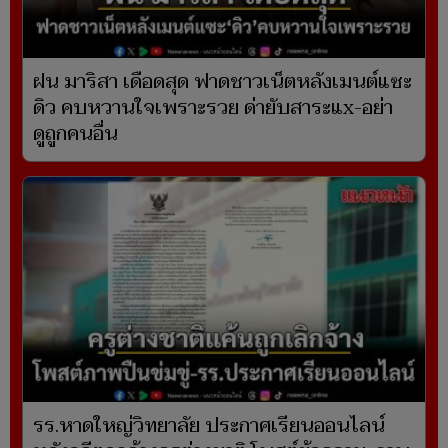
ฝน มาริสา เดือดสุด ฟาดชาวเน็ตหลังเมนต์แซะ
ดิว คบหวานใจเพราะรวย ด่ายับสาระแx-อย่า
ดูถูกคนอื่น
รร.หาดใหญ่วิทยาลัย ประกาศเรียนออนไลน์