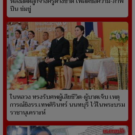
หลังอดีตลูกจ้างครูต่างชาติ โพสต์ข้อความ-ภาพ
ปืน ข่มขู่
ในหลวง ทรงรับศพผู้เสียชีวิต-ผู้บาดเจ็บ เหตุ
การณ์ยิงรร.เทพศิรินทร์ นนทบุรี ไว้ในพระบรม
ราชานุเคราะห์