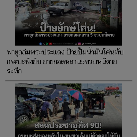
พายุถล่มพระประแดง ป้ายปั๊มน้ำมันโค่นทับ
กระบะพังยับ ยายกอดหลาน5ขวบหนีตาย
ระทึก