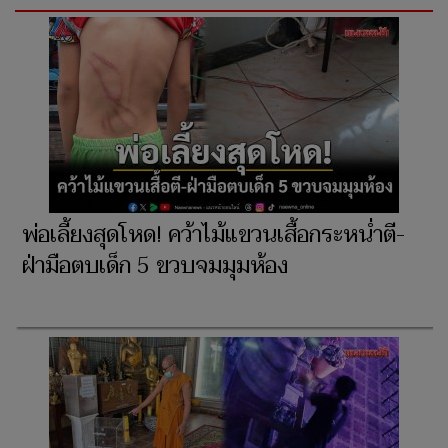
พ่อเลี้ยงสุดโหด! คว้าไม้แขวนเสื้อกระหน่ำตี-
ฝ่ามือตบเด็ก 5 ขวบจมมุมห้อง