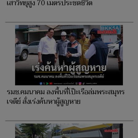
เสาวิทยุสูง 70 เมตรประชดชีวิต
รมช.คมนาคม ลงพื้นที่โป๊ะเรือล่มพระสมุทร
เจดีย์ สั่งเร่งค้นหาผู้สูญหาย