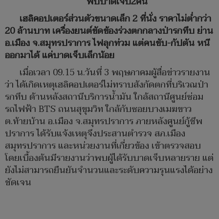
พบบาดเจ็บ2คน
เฮลิคอปเตอร์ส่วนตัวขนาดเล็ก 2 ที่นั่ง ราคาไม่ต่ำกว่า
20 ล้านบาท เครื่องยนต์ขัดข้องร่วงตกกลางป่ารกทึบ ย่าน
อ.เมือง จ.สมุทรปราการ ไฟลุกท่วม แต่คนขับ-กัปตัน หนี
ออกมาได้ แค่บาดเจ็บเล็กน้อย
เมื่อเวลา 09.15 น.วันที่ 3 พฤษภาคมผู้สื่อข่าวรายงาน
ว่า ได้เกิดเหตุเฮลิคอปเตอร์ไม่ทราบสังกัดตกที่บริเวณป่า
รกทึบ ด้านหลังสถานีบริการน้ำมัน ใกล้สถานีศูนย์ซ่อม
รถไฟฟ้า BTS ถนนสุขุมวิท ใกล้กับซอยบางเมฆขาว
ต.ท้ายบ้าน อ.เมือง จ.สมุทรปราการ ภายหลังศูนย์กู้ชีพ
ปราการ ได้รับแจ้งเหตุจึงประสานตำรวจ สภ.เมือง
สมุทรปราการ และหน่วยงานที่เกี่ยวข้อง เข้าตรวจสอบ
โดยเบื้องต้นมีรายงานว่าพบผู้ได้รับบาดเจ็บหลายราย แต่
ยังไม่สามารถยืนยันจำนวนและระดับความรุนแรงได้อย่าง
ชัดเจน