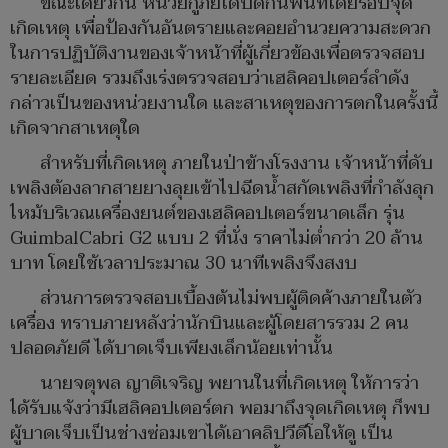
ขณะเดียวกัน หน่วยกู้ภัยได้ปิดกั้นพื้นที่โดยรอบจุด
เกิดเหตุ เพื่อป้องกันอันตรายและคอยอำนวยความสะดวก
ในการปฏิบัติงานของเจ้าหน้าที่ผู้เกี่ยวข้องเพื่อตรวจสอบ
รายละเอียด รวมถึงเร่งตรวจสอบว่าเฮลิคอปเตอร์ลำดัง
กล่าวเป็นของหน่วยงานใด และสาเหตุของการตกในครั้งนี้
เกิดจากสาเหตุใด
สำหรับที่เกิดเหตุ ภายในป่าข้างโรงงาน เจ้าหน้าที่ดับ
เพลิงต้องลากสายยางลุยเข้าไปฉีดน้ำสกัดเพลิงที่กำลังลุก
ไหม้บริเวณเครื่องยนต์ของเฮลิคอปเตอร์ขนาดเล็ก รุ่น
GuimbalCabri G2 แบบ 2 ที่นั่ง ราคาไม่ต่ำกว่า 20 ล้าน
บาท โดยใช้เวลาประมาณ 30 นาทีเพลิงจึงสงบ
ส่วนการตรวจสอบเบื้องต้นไม่พบผู้ติดค้างภายในตัว
เครื่อง ทราบภายหลังว่านักบินและผู้โดยสารรวม 2 คน
ปลอดภัยดี ได้บาดเจ็บเพียงเล็กน้อยเท่านั้น
นายจตุพล ญาติเจริญ พยานในที่เกิดเหตุ ให้การว่า
ได้รับแจ้งว่ามีเฮลิคอปเตอร์ตก พอมาถึงจุดเกิดเหตุ ก็พบ
ผู้บาดเจ็บเป็นช่างซ่อมเขาได้เอาคลิปวีดีโอให้ดู เป็น