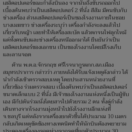
เฮลิคอปเตอร์ขณะกำลังบินลง จากนั้นถึงขับรถออกไป
เบื้องต้นพบว่าเป็นเฮลิคอปเตอร์ 2 ที่นั่ง สีส้ม มีคนขับกับ
ช่างเครื่อง ส่วนเฮลิคอปเตอร์เป็นของโรงงานภายในซอย
บางเมฆขาว ช่างเครื่องระบุว่า เครื่องกำลังจะลงแล้วไป
เกี่ยวกับหญ้า เลยทำให้เครื่องสะบัด แล้วตกจนไฟลุกไหม้
แต่ทั้งคนขับและช่างเครื่องหนีออกมาได้ ยืนยันว่าเป็น
เฮลิคอปเตอร์ของเอกชน เป็นของโรงงานโดยมีโรงเก็บ
และลานจอด
ด้าน พ.ต.อ.จักรกฤช ศรีโรจนากูรผกก.สภ.เมือง
สมุทรปราการ กล่าวว่า ภายหลังได้รับแจ้งเหตุดังกล่าว ได้
นำกำลังเข้าตรวจสอบเหตุ โดยประสานหน่วยงานที่
เกี่ยวข้อง ร่วมตรวจสอบ เบื้องต้นพบว่าเป็นเฮลิคอปเตอร์
ขนาดเล็กแบบ 2 ที่นั่ง มีเจ้าของโรงงานแห่งหนึ่งเป็นผู้ขับ
เอง มีกัปตันร่วมนั่งโดยสารไปด้วยรวม 2 คน ทั้งคู่กำลัง
เดินทางจากโรงงานมุ่งหน้าไปยังโรงงานอีกแห่งที่
จ.ชลบุรี แต่หลังจากเครื่องยกตัวขึ้นได้ประมาณ 10 เมตร
กลับเกิดเหตุขัดข้องทางเทคนิคทำให้นักบินต้องพยายาม
ประคองเครื่องลงจอดห่างจากจุดที่ยกตัวประมาณ 30