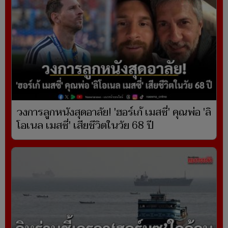
วงการลูกหนังสุดอาลัย! 'ฮอร์เก้ เมสซี่' คุณพ่อ 'ลิ
โอเนล เมสซี่' เสียชีวิตในวัย 68 ปี