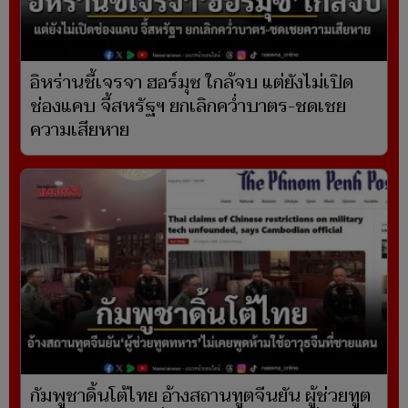
อิหร่านชี้เจรจา ฮอร์มุซ ใกล้จบ แต่ยังไม่เปิด
ช่องแคบ จี้สหรัฐฯ ยกเลิกคว่ำบาตร-ชดเชย
ความเสียหาย
กัมพูชาดิ้นโต้ไทย อ้างสถานทูตจีนยัน ผู้ช่วยทูต