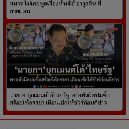
ทหาร ไม่เคยพูดเรื่องห้ามใช้ อาวุธจีน ที่
ชายแดน
นายกฯ บุกเมนต์โต้ไทยรัฐ พาดหัวผิดปมซื้อ
สร้อยให้ภรรยา เตือนเช็กให้ชัวร์ก่อนตีข่าว