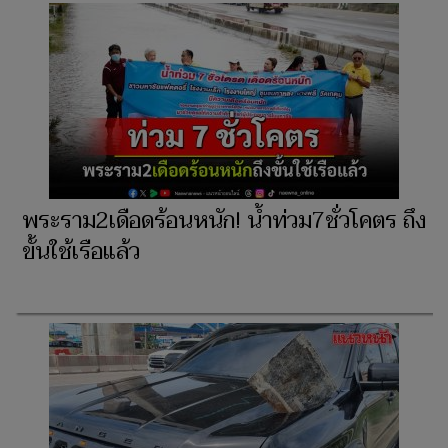
พระราม2เดือดร้อนหนัก! น้ำท่วม7ชั่วโคตร ถึง
ขั้นใช้เรือแล้ว