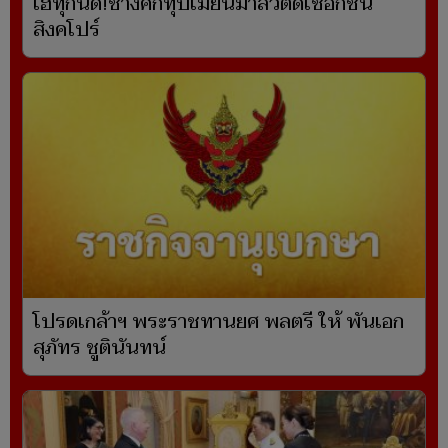
เฮทุกนัด!ช้างศึกทุบเมียนมาลิ่วตัดเชือกชน
สิงคโปร์
โปรดเกล้าฯ พระราชทานยศ พลตรี ให้ พันเอก
สุภัทร ชูตินันทน์