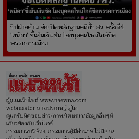
วิปฝ่ายค้าน จ่อเปิดหลักฐานคดีฮั้ว สว. ครั้งที่4
'พนิดา' ชี้เส้นเงินชัด โยงบุคคลใหม่ใกล้ชิด
พรรคการเมือง
ผู้ดูแลเว็บไซต์ www.naewna.com
webmaster นายปรเมษฐ์ ภู่โต
ดูแลรับผิดชอบข่าว/ภาพ/โฆษณา/ข้อมูลอื่นๆที่
เกี่ยวข้องกับเว็บไซต์
กรรมการบริษัทฯ, กรรมการผู้มีอำนาจ ไม่มีส่วน