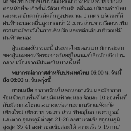
ใต้ ขอให้ประชาชนบริเวณดังกล่าวระวังอันตรายจากฝน
ตกหนักที่จะเกิดขึ้นไว้ด้วย สำหรับคลื่นลมบริเวณอ่าวไทย
และทะเลอันดามันมีคลื่นสูงประมาณ 1 เมตร บริเวณที่มี
ฝนฟ้าคะนองคลื่นสูงมากกว่า 2 เมตร ส่วนชาวเรือควรเพิ่ม
ความระมัดระวังในการเดินเรือ และหลีกเลี่ยงบริเวณที่มี
ฝนฟ้าคะนอง
ฝุ่นละอองในระยะนี้ ประเทศไทยตอนบน มีการสะสม
ของฝุ่นละอองหรือหมอกควันอยู่ในเกณฑ์เล็กน้อยถึงปาน
กลาง เนื่องจากมีฝนตกในบางพื้นที่
พยากรณ์อากาศสำหรับประเทศไทย 06:00 น. วันนี้
ถึง 06:00 น. วันพรุ่งนี้
ภาคเหนือ
อากาศร้อนในตอนกลางวัน และมีอากาศ
ร้อนจัดบางพื้นที่ โดยมีฝนฟ้าคะนอง ร้อยละ 10 ของพื้นที่
กับมีลมกระโชกแรงบางแห่งส่วนมากบริเวณจังหวัด
เชียงใหม่ เชียงราย พะเยา น่าน พิษณุโลก เพชรบูรณ์
และตาก อุณหภูมิต่ำสุด 21-26 องศาเซลเซียสอุณหภูมิ
สูงสุด 35-41 องศาเซลเซียสลมใต้ ความเร็ว 5-15 กม./