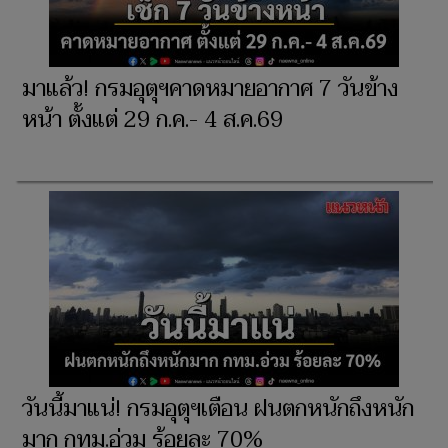
มาแล้ว! กรมอุตุฯคาดหมายอากาศ 7 วันข้าง
หน้า ตั้งแต่ 29 ก.ค.- 4 ส.ค.69
วันนี้มาแน่! กรมอุตุฯเตือน ฝนตกหนักถึงหนัก
มาก กทม.อ่วม ร้อยละ 70%