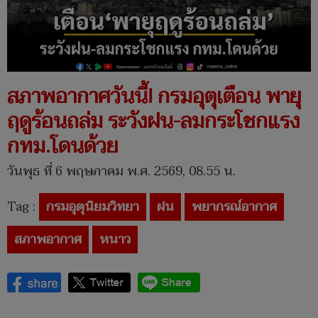
สภาพอากาศวันนี้! กรมอุตุเตือน พายุ
ฤดูร้อนถล่ม ระวังฝน-ลมกระโชกแรง
กทม.โดนด้วย
วันพุธ ที่ 6 พฤษภาคม พ.ศ. 2569, 08.55 น.
Tag :
กรมอุตุนิยมวิทยา
ฝน
พยากรณ์อากาศ
สภาพอากาศ
หนาว