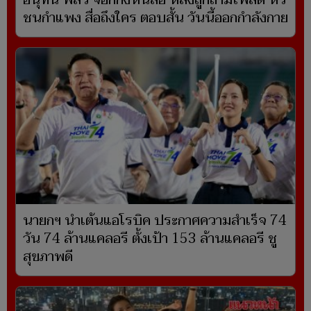
อนุทิน พลิ้ว จ๊อกกิ้งหนีสื่อ หลังถูกถามโพสต์ หัว
ชนกำแพง สื่อถึงใคร ตอบสั้น วันนี้ออกกำลังกาย
นายกฯ นำเต้นแอโรบิค ประกาศความสำเร็จ 74
วัน 74 ล้านแคลอรี ตั้งเป้า 153 ล้านแคลอรี ชู
สุขภาพดี