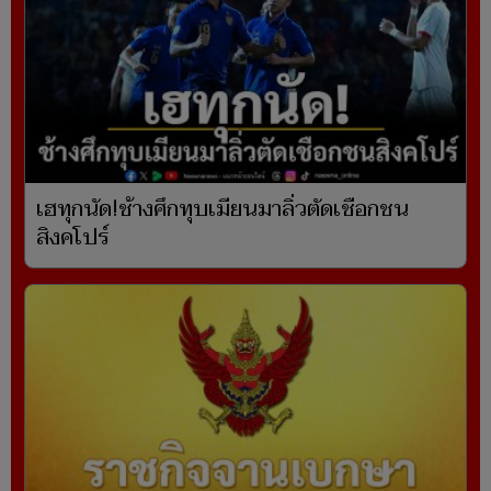
เฮทุกนัด!ช้างศึกทุบเมียนมาลิ่วตัดเชือกชน
สิงคโปร์