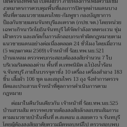
โฆษกกองทัพเรือ เปิดเผยว่า ภายหลังการเพิ่มความเข้ม
งวดมาตรการควบคุมพื้นที่และการปิดจุดผ่านแดนบาง
พื้นที่ตามแนวชายแดนไทย-กัมพูชา กองบัญชาการ
ป้องกันชายแดนจันทบุรีและตราด (กปช.จต.) โดยหน่วย
เฉพาะกิจนาวิกโยธินจันทบุรี ได้จัดกำลังลาดตระเวน ซุ่ม
เฝ้าตรวจ และสกัดกั้นการลักลอบกระทำผิดกฎหมายตาม
แนวชายแดนอย่างต่อเนื่องตลอด 24 ชั่วโมง โดยเมื่อวาน
(5 พฤษภาคม 2569) เจ้าหน้าที่ ร้อย.ทพ.นย.521
บ้านแหลม ตรวจพบกระสอบต้องสงสัยจำนวน 7 ใบ
บริเวณริมคลองด่าน พื้นที่ ต.เทพนิมิต อ.โป่งน้ำร้อน
จ.จันทบุรี ภายในบรรจุตาชั่ง 10 เครื่อง เครื่องสำอาง 183
ชิ้น เสื้อผ้า 106 ชุด และสมุนไพร 13 ถุง จึงทำการตรวจ
ยึดและประสานเจ้าหน้าที่ศุลกากรดำเนินการตาม
กฎหมาย
ต่อมาในคืนวันเดียวกัน เจ้าหน้าที่ ร้อย.ทพ.นย.525
บ้านสวนส้ม ตรวจพบชายต้องสงสัยลักลอบขนสัมภาระ
ตามแนวชายป่าในพื้นที่ ต.สะตอน อ.สอยดาว จ.จันทบุรี
โดยผู้ต้องสงสัยอาศัยความมืดหลบหนีไป ตรวจสอบพบ