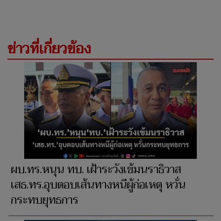
ข่าวที่เกี่ยวข้อง
ผบ.ทร.หนุน ทบ. เฝ้าระวังเข้มนราธิวาส
เสธ.ทร.อุบตอบเส้นทางหนีผู้ก่อเหตุ หวั่น
กระทบยุทธการ