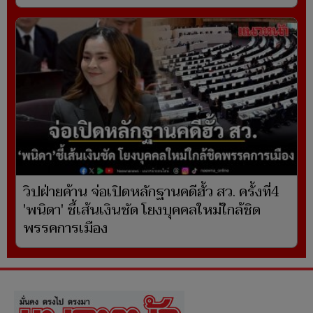
วิปฝ่ายค้าน จ่อเปิดหลักฐานคดีฮั้ว สว. ครั้งที่4
'พนิดา' ชี้เส้นเงินชัด โยงบุคคลใหม่ใกล้ชิด
พรรคการเมือง