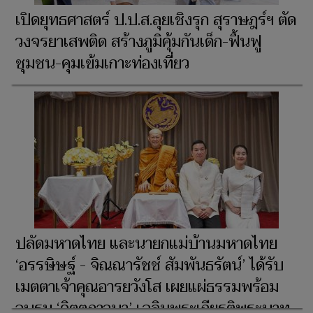
เปิดยุทธศาสตร์ ป.ป.ส.ลุยเชิงรุก สุราษฎร์ฯ ตัด
วงจรยาเสพติด สร้างภูมิคุ้มกันเด็ก-ฟื้นฟู
ชุมชน-คุมเข้มเกาะท่องเที่ยว
ปลัดมหาดไทย และนายกแม่บ้านมหาดไทย
‘อรรษิษฐ์ - จิณณารัชช์ สัมพันธรัตน์’ ได้รับ
เมตตาเจ้าคุณอารยวังโส เผยแผ่ธรรมพร้อม
อบรม ‘จิตตภาวนา’ เฉลิมพระเกียรติพระบาท