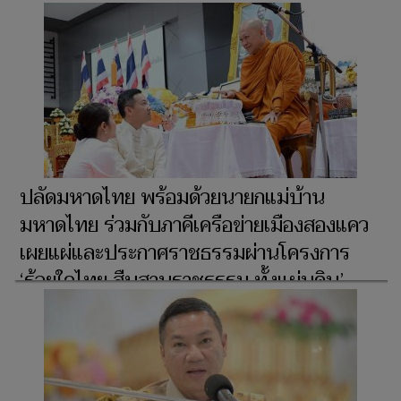
สมเด็จพระเจ้าอยู่หัว เนื่องในวันเฉลิม
พระชนมพรรษา 28 กรกฎาคม 2569
ปลัดมหาดไทย พร้อมด้วยนายกแม่บ้าน
มหาดไทย ร่วมกับภาคีเครือข่ายเมืองสองแคว
เผยแผ่และประกาศราชธรรมผ่านโครงการ
‘ร้อยใจไทย สืบสานราชธรรม ทั้งแผ่นดิน’
เป็นจังหวัดที่ 36 น้อมนำหลัก ‘ทศพิธราช
ธรรม’ ปลุกจิตสำนึกชาวราชสีห์และ
ข้าราชการในพระบาทสมเด็จพระเจ้าอยู่หัว
‘มุ่งเอาชนะทุกสิ่งด้วยการให้’ เพื่อประโยชน์