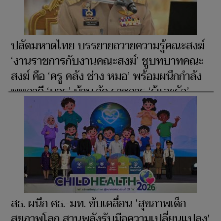
สูงสุดของชีวิต
ปลัดมหาดไทย บรรยายถวายความรู้คณะสงฆ์
‘งานราชการกับงานคณะสงฆ์’ ชูบทบาทคณะ
สงฆ์ คือ ‘ครู คลัง ช่าง หมอ’ พร้อมผนึกกำลัง
พหุภาคี ‘บวร’ บ้าน วัด ราชการ ‘รู้และรัก’
สร้างสังคมที่ปลอดภัย และน้อมนำศาสตร์พระ
ราชาด้วยความเข้าใจ
สธ. ผนึก ศธ.-มท. ขับเคลื่อน 'สุขภาพเด็ก
สุขภาพโลก สานพลังรับมือความเปลี่ยนแปลง'