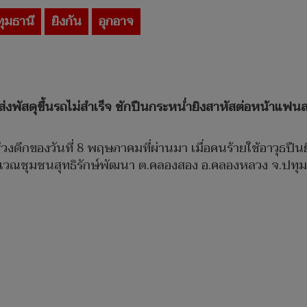
ุมธานี
ยิงกัน
อุกอาจ
่งพัสดุขึ้นรถไม่สำเร็จ ชักปืนกระหน่ำยิงสาหัสต่อหน้าแฟ
ช่วงดึกของวันที่ 8 พฤษภาคมที่ผ่านมา เมื่อคนร้ายใช้อาวุธปืนย
ิเวณชุมชนสุทธิรักษ์พัฒนา ต.คลองสอง อ.คลองหลวง จ.ปทุมธา