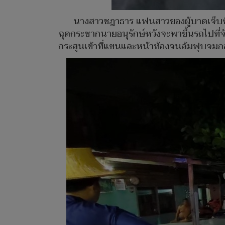
นางสาวชฎาธาร แฟนสาวของผู้บาดเจ็บซึ่งอย
ฉุดกระชากนายอนุรักษ์หวังจะพาขึ้นรถไปที่จ
กระสุนเข้าที่แขนและหน้าท้องจนล้มฟุบจมกอ