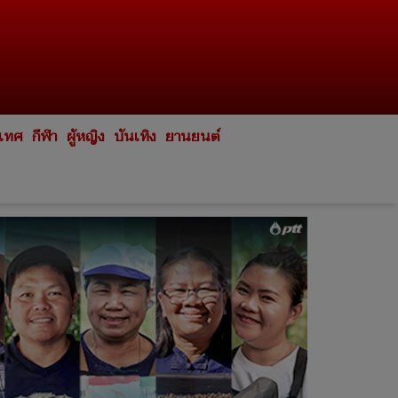
ะเทศ
กีฬา
ผู้หญิง
บันเทิง
ยานยนต์