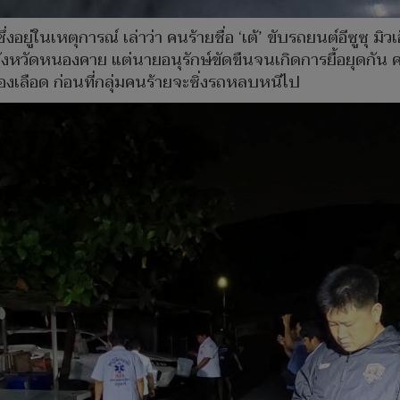
ู่ในเหตุการณ์ เล่าว่า คนร้ายชื่อ ‘เต้’ ขับรถยนต์อีซูซุ มิ
ังหวัดหนองคาย แต่นายอนุรักษ์ขัดขืนจนเกิดการยื้อยุดกัน คน
งเลือด ก่อนที่กลุ่มคนร้ายจะซิ่งรถหลบหนีไป