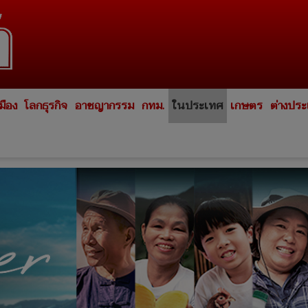
มือง
โลกธุรกิจ
อาชญากรรม
กทม.
ในประเทศ
เกษตร
ต่างปร