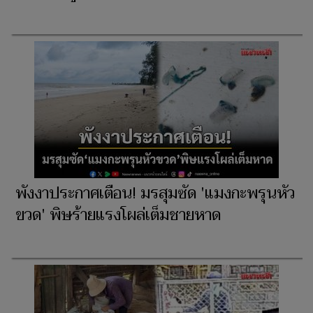
พังงาประกาศเตือน! มรสุมซัด 'แมงกะพรุนหัว
ขวด' พิษร้ายแรงโผล่เต็มชายหาด