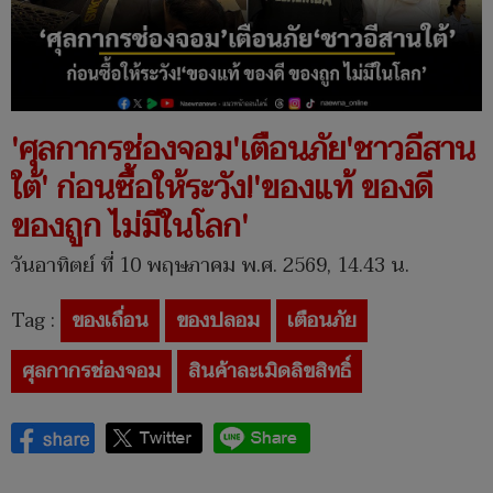
'ศุลกากรช่องจอม'เตือนภัย'ชาวอีสาน
ใต้' ก่อนซื้อให้ระวัง!'ของแท้ ของดี
ของถูก ไม่มีในโลก'
วันอาทิตย์ ที่ 10 พฤษภาคม พ.ศ. 2569, 14.43 น.
Tag :
ของเถื่อน
ของปลอม
เตือนภัย
ศุลกากรช่องจอม
สินค้าละเมิดลิขสิทธิ์