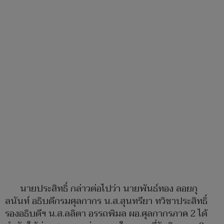
นายประสิทธิ์ กล่าวต่อไปว่า นายพันธ์ทอง ลอยกุ
ลนันท์ อธิบดีกรมศุลกากร น.ส.สุนทรียา ทวิชาประสิทธิ์
รองอธิบดีฯ น.ส.ลลิตา อรรถพิมล ผอ.ศุลกากรภาค 2 ได้