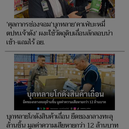
'ศุลกากรช่องจอม'บุกทลาย'คาเฟ่บะหมี่
ตปท.เจ้าดัง' ผงะใช้วัตถุดิบเถื่อนลักลอบนำ
เข้า-แถมไร้ อย.
บุกทลายโกดังสินค้าเถื่อน ยึดของกลางทะลุ
ล้านชิ้น มูลค่าความเสียหายกว่า 12 ล้านบาท