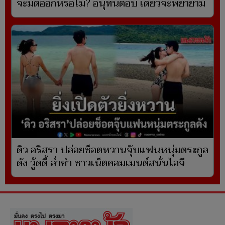
จะมีต่ออีกหรือไม่? อนุทินตอบ เดี๋ยวจะพยายาม
ดิว อริสรา ปล่อยช็อตหวานจุ๊บแฟนหนุ่มตระกูล
ดัง วู้ดดี้ ล่ำซำ ชาวเน็ตคอมเมนต์สนั่นไอจี