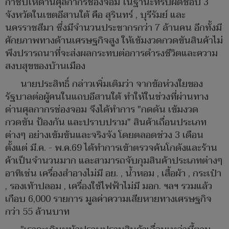
กำชับให้ด่านศุลกากรช่องจอม ในฐานะที่รับผิดชอบ 3
จังหวัดในเขตอีสานใต้ คือ สุรินทร์ , บุรีรัมย์ และ
นครราชสีมา ซึ่งมีจำนวนประชากรกว่า 7 ล้านคน อีกทั้งมี
ศักยภาพทางด้านเศรษฐกิจสูง ให้เข้มงวดกวดขันสินค้าไม่
พึงปรารถนาที่จะส่งผลกระทบต่อการดำรงชีวิตและความ
สงบสุขของบ้านเมือง
นายประสิทธิ์ กล่าวเพิ่มเติมว่า จากข้อห่วงใยของ
รัฐบาลต่อผู้คนในแถบอีสานใต้ ทำให้ในช่วงที่ผ่านทาง
ด่านศุลกากรช่องจอม จึงได้ทำการ "กดดัน เข้มงวด
กวดขัน ป้องกัน และปราบปราม" สินค้าเถื่อนประเภท
ต่างๆ อย่างเข้มข้นและจริงจัง โดยตลอดช่วง 3 เดือน
ตั้งแต่ มี.ค. - พ.ค.69 ได้ทำการเข้าตรวจค้นโกดังและร้าน
ค้าเป็นจำนวนมาก และสามารถจับกุมสินค้าประเภทต่างๆ
อาทิเช่น เครื่องสำอางไม่มี อย. , น้ำหอม , เสื้อผ้า , กระเป๋า
, รองเท้าปลอม , เครื่องใช้ไฟฟ้าไม่มี มอก. ฯลฯ รวมแล้ว
เกือบ 6,000 รายการ มูลค่าความเสียหายทางเศรษฐกิจ
กว่า 55 ล้านบาท