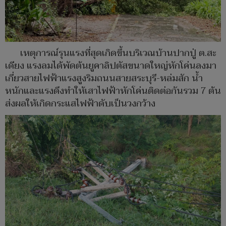
เหตุการณ์รุนแรงที่สุดเกิดขึ้นบริเวณบ้านปากปู่ ต.สะ
เดียง แรงลมได้พัดต้นยูคาลิปตัสขนาดใหญ่หักโค่นลงมา
เกี่ยวสายไฟฟ้าแรงสูงริมถนนสายสระบุรี-หล่มสัก น้ำ
หนักและแรงดึงทำให้เสาไฟฟ้าหักโค่นติดต่อกันรวม 7 ต้น
ส่งผลให้เกิดกระแสไฟฟ้าดับเป็นวงกว้าง