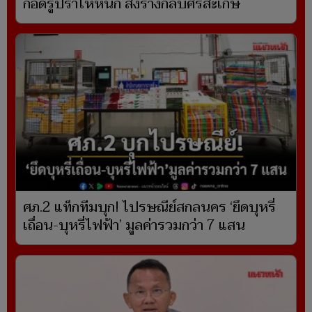
กอดรูปร่ำไห้หนัก ส่งร่างกลับศรีสะเกษ
ศภ.2 แท็กทีมบุก! ไปรษณีย์สกลนคร ‘ยึดบุหรี่
เถื่อน-บุหรี่ไฟฟ้า’ มูลค่ารวมกว่า 7 แสน