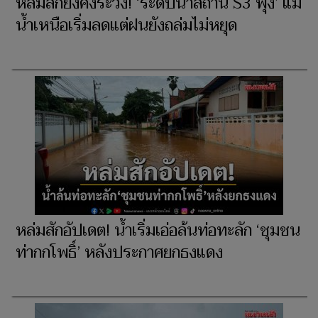
หล่มสักยังคงระวัง! ‘ระดับน้ำสถานี S3 พุ่ง’ แม้
น้ำเหนือเริ่มลดแต่ฝนยังถล่มไม่หยุด
หล่มสักอัปเดต! น้ำเริ่มเอ่อล้นท่อทะลัก ‘ชุมชน
ท่ากกโพธิ์’ หลังประกาศยกธงแดง