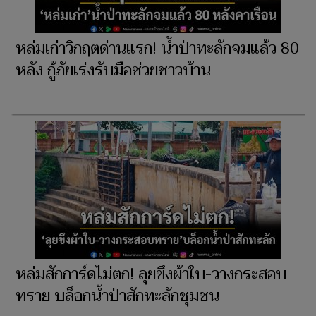
หล่มเก่าวิกฤตด่านแรก! น้ำป่าทะลักจมแล้ว 80
หลัง กู้ภัยเร่งรับมือช่วยชาวบ้าน
หล่มสักการ์ดไม่ตก! ลุยขึงผ้าใบ-วางกระสอบ
ทราย บล็อกน้ำป่าสักทะลักชุมชน