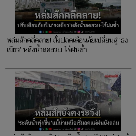
หล่มสักคลี่คลาย! สั่งปลดเตือนภัยเปลี่ยนสู่ ‘ธง
เขียว’ หลังน้ำลดฮวบ-ไร้ฝนซ้ำ