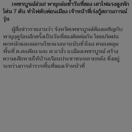
เพชรบูรณ์อ่วม! พายุถล่มซ้ำวันที่สอง เสาไฟแรงสูงหัก
โค่น 7 ต้น ทำไฟดับค่อนเมือง เจ้าหน้าที่เร่งกู้สถานการณ์
วุ่น
ผู้สื่อข่าวรายงานว่า จังหวัดเพชรบูรณ์ต้องเผชิญกับ
พายุฤดูร้อนอีกครั้งเป็นวันที่สองติดต่อกัน โดยเกิดฝน
ตกหนักและลมกระโชกแรงนานนับชั่วโมง ครอบคลุม
พื้นที่ ต.สะเดียง และ ต.นางั่ว อ.เมืองเพชรบูรณ์ สร้าง
ความเสียหายให้บ้านเรือนประชาชนหลายหลัง ซึ่งอยู่
ระหว่างการสำรวจพื้นที่ของเจ้าหน้าที่