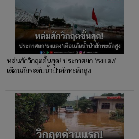
หล่มสักวิกฤตขั้นสุด! ประกาศยก ‘ธงแดง’
เตือนภัยระดับน้ำป่าสักทะลักสูง