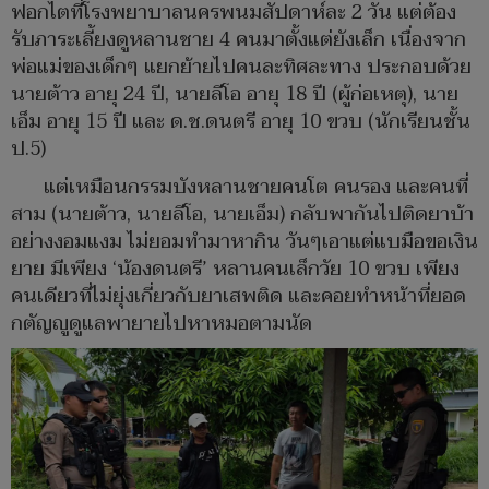
ฟอกไตที่โรงพยาบาลนครพนมสัปดาห์ละ 2 วัน แต่ต้อง
รับภาระเลี้ยงดูหลานชาย 4 คนมาตั้งแต่ยังเล็ก เนื่องจาก
พ่อแม่ของเด็กๆ แยกย้ายไปคนละทิศละทาง ประกอบด้วย
นายต้าว อายุ 24 ปี, นายลีโอ อายุ 18 ปี (ผู้ก่อเหตุ), นาย
เอ็ม อายุ 15 ปี และ ด.ช.ดนตรี อายุ 10 ขวบ (นักเรียนชั้น
ป.5)
แต่เหมือนกรรมบังหลานชายคนโต คนรอง และคนที่
สาม (นายต้าว, นายลีโอ, นายเอ็ม) กลับพากันไปติดยาบ้า
อย่างงอมแงม ไม่ยอมทำมาหากิน วันๆเอาแต่แบมือขอเงิน
ยาย มีเพียง ‘น้องดนตรี’ หลานคนเล็กวัย 10 ขวบ เพียง
คนเดียวที่ไม่ยุ่งเกี่ยวกับยาเสพติด และคอยทำหน้าที่ยอด
กตัญญูดูแลพายายไปหาหมอตามนัด