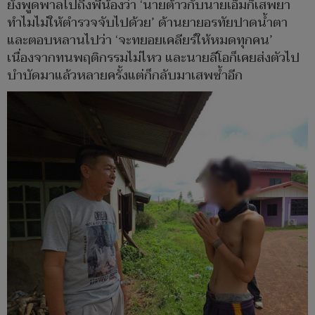
ยังพูดพาลไปถึงพี่น้องว่า ‘นายต้าวกับนายเอ็มก็เสพยา
ทำไมไม่ให้ตำรวจจับไปด้วย’ ด้านยายอรทัยปาดน้ำตา
และตอบหลานไปว่า ‘จะทยอยเคลียร์ให้หมดทุกคน’
เนื่องจากทนพฤติกรรมไม่ไหว และนายลีโอก็เคยส่งตัวไป
บำบัดมาแล้วหลายครั้งแต่ก็กลับมาเสพซ้ำอีก