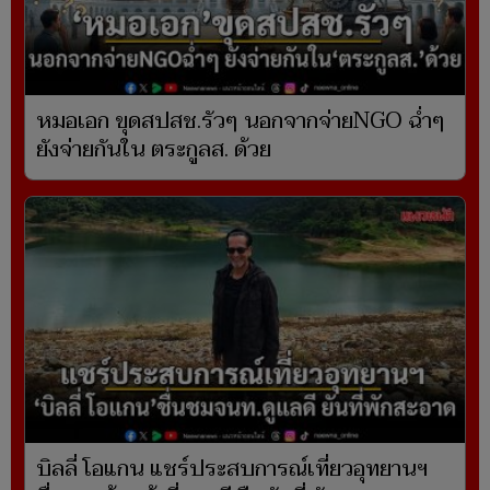
หมอเอก ขุดสปสช.รัวๆ นอกจากจ่ายNGO ฉ่ำๆ
ยังจ่ายกันใน ตระกูลส. ด้วย
บิลลี่ โอแกน แชร์ประสบการณ์เที่ยวอุทยานฯ