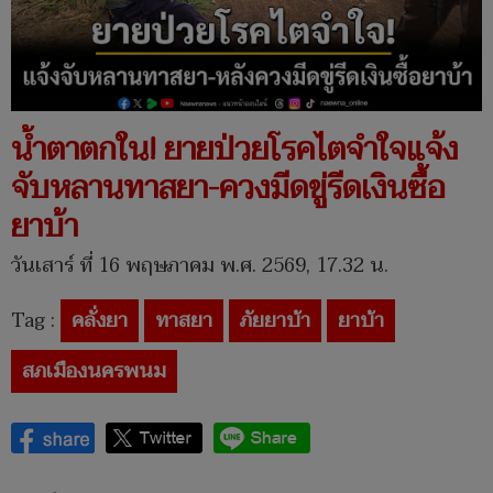
น้ำตาตกใน! ยายป่วยโรคไตจำใจแจ้ง
จับหลานทาสยา-ควงมีดขู่รีดเงินซื้อ
ยาบ้า
วันเสาร์ ที่ 16 พฤษภาคม พ.ศ. 2569, 17.32 น.
Tag :
คลั่งยา
ทาสยา
ภัยยาบ้า
ยาบ้า
สภเมืองนครพนม