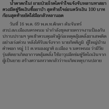
น้ำตาตกใน! ยายป่วยโรคไตจำใจแจ้งจับหลานทาสยา
ควงมีดขู่รีดเงินซื้อยาบ้า สุดท้ายใจอ่อนควักเงิน 100 บาท
ก้อนสุดท้ายยัดใส่มือกลัวหลานอด
วันที่ 16 พ.ค. 69 พ.ต.ท.ศักดา ต้นจันทร์
สวป.สภ.เมืองนครพนม นำกำลังชุดสายตรวจงานป้องกัน
ปราบปรามฯ รุดเข้าควบคุมตัวผู้ก่อเหตุคลุ้มคลั่งยาเสพติด
อย่างเร่งด่วน หลังได้รับแจ้งจาก นายกิตติภูมิ ผู้ใหญ่บ้าน
คำพอก หมู่ 11 ต.หนองญาติ อ.เมือง จ.นครพนม ว่ามีวัย
รุ่นติดยาเกิดอาการคลุ้มคลั่ง ใช้อาวุธมีดข่มขู่รีดไถเงินจาก
ผู้เป็นยาย สร้างความหวาดกลัวว่าจะเกิดเหตุบานปลาย