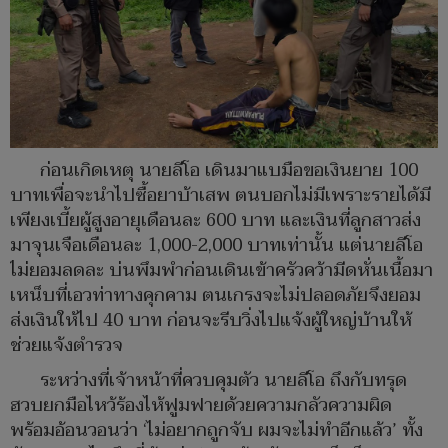
ก่อนเกิดเหตุ นายลีโอ เดินมาแบมือขอเงินยาย 100
บาทเพื่อจะนำไปซื้อยาบ้าเสพ ตนบอกไม่มีเพราะรายได้มี
เพียงเบี้ยผู้สูงอายุเดือนละ 600 บาท และเงินที่ลูกสาวส่ง
มาจุนเจือเดือนละ 1,000-2,000 บาทเท่านั้น แต่นายลีโอ
ไม่ยอมลดละ บ่นพึมพำก่อนเดินเข้าครัวคว้ามีดหั่นเนื้อมา
เหน็บที่เอวท่าทางคุกคาม ตนเกรงจะไม่ปลอดภัยจึงยอม
ส่งเงินให้ไป 40 บาท ก่อนจะรีบวิ่งไปแจ้งผู้ใหญ่บ้านให้
ช่วยแจ้งตำรวจ
ระหว่างที่เจ้าหน้าที่ควบคุมตัว นายลีโอ ถึงกับทรุด
ฮวบยกมือไหว้ร้องไห้ฟูมฟายด้วยความกลัวความผิด
พร้อมอ้อนวอนว่า ‘ไม่อยากถูกจับ ผมจะไม่ทำอีกแล้ว’ ทั้ง