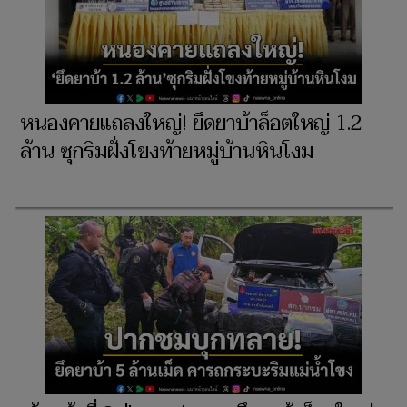
หนองคายแถลงใหญ่! ยึดยาบ้าล็อตใหญ่ 1.2
ล้าน ซุกริมฝั่งโขงท้ายหมู่บ้านหินโงม