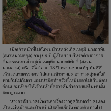
เมื่อเจ้าหน้าที่ไปถึงพบบ้านหลังเกิดเหตุมี นางอรทัย
(สงวนนามสกุล) อายุ 69 ปี ผู้เป็นยาย ยืนรอด้วยอาการ
ตื่นตระหนก ส่วนผู้ก่อเหตุคือ นายอดิศักดิ์ (สงวน
นามสกุล) หรือ ‘ลีโอ’ อายุ 18 ปี หลานชายแท้ๆ ทันทีที่
เห็นรถสายตรวจตราโล่แล่นเข้ามาจอด อาการคลุ้มคลั่งก็
หายวับไปกับตา แอบนำมีดทำครัวที่เหน็บเอวไปเก็บซ่อน
ก่อนยอมนั่งลงให้เจ้าหน้าที่ตรวจค้นร่างกายแต่ไม่พบสิ่ง
ผิดกฎหมาย
นางอรทัย ปาดน้ำตาเล่าเรื่องราวสุดรันทดว่า ตนเอง
เป็นแม่หม้ายและป่วยเป็นโรคไตเรื้อรัง ต้องเดินทางไป