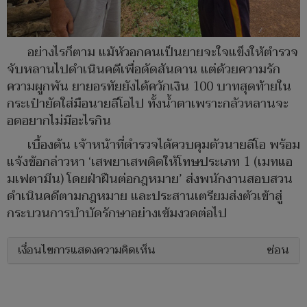
อย่างไรก็ตาม แม้หัวอกคนเป็นยายจะใจแข็งให้ตำรวจ
จับหลานไปดำเนินคดีเพื่อดัดสันดาน แต่ด้วยความรัก
ความผูกพัน ยายอรทัยยังได้ควักเงิน 100 บาทสุดท้ายใน
กระเป๋ายัดใส่มือนายลีโอไป ทั้งน้ำตาเพราะกลัวหลานจะ
อดอยากไม่มีอะไรกิน
เบื้องต้น เจ้าหน้าที่ตำรวจได้ควบคุมตัวนายลีโอ พร้อม
แจ้งข้อกล่าวหา ‘เสพยาเสพติดให้โทษประเภท 1 (เมทแอ
มเฟตามีน) โดยฝ่าฝืนต่อกฎหมาย’ ส่งพนักงานสอบสวน
ดำเนินคดีตามกฎหมาย และประสานเตรียมส่งตัวเข้าสู่
กระบวนการบำบัดรักษาอย่างเข้มงวดต่อไป
เงื่อนไขการแสดงความคิดเห็น
ซ่อน