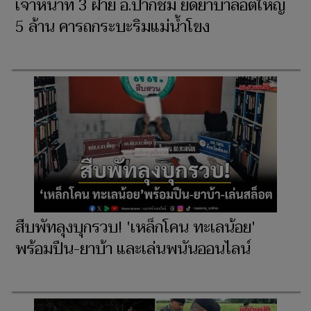
เจ้าหน้าที่ 3 ฝ่าย อ.ปากชม ยึดยาบ้าล็อตใหญ่
5 ล้าน คารถกระบะริมแม่น้ำโขง
สืบพัทลุงบุกรวบ! 'เหล็กโคน ทะเลน้อย'
พร้อมปืน-ยาบ้า และเล่นพนันออนไลน์