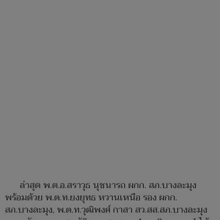
ล่าสุด พ.ต.อ.สราวุธ นุชนารถ ผกก. สภ.บางละมุง
พร้อมด้วย พ.ต.ท.ยงยุทธ หวานเหนือ รอง ผกก.
สภ.บางละมุง, พ.ต.ท.วุฒิพงศ์ กาสา สว.สส.สภ.บางละมุง