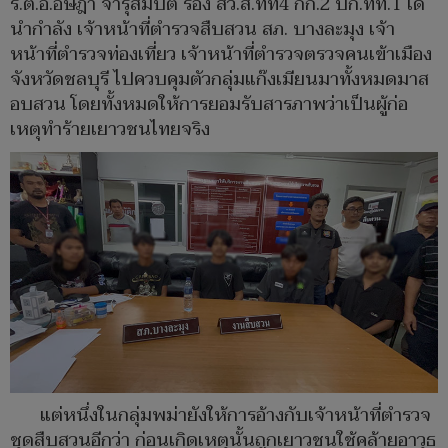
ร.ต.อ.อัษฎา จารุสมบัติ รอง สว.ส.ทท4 กก.2 บก.ทท.1 ได้
นำกำลัง เจ้าหน้าที่ตำรวจสืบสวน สภ. บางละมุง เจ้า
หน้าที่ตำรวจท่องเที่ยว เจ้าหน้าที่ตำรวจตรวจคนเข้าเมือง
จังหวัดชลบุรี ไปควบคุมตัวกลุ่มแก๊งเมียนมาทั้งหมดมาส
อบสวน โดยทั้งหมดให้การยอมรับสารภาพว่าเป็นผู้ก่อ
เหตุทำร้ายเยาวชนไทยจริง
แต่หนึ่งในกลุ่มพม่ายังให้การอ้างกับเจ้าหน้าที่ตำรวจ
ชุดสืบสวนอีกว่า ก่อนเกิดเหตุนั้นถูกเยาวชนใช้คล้ายอาวุธ