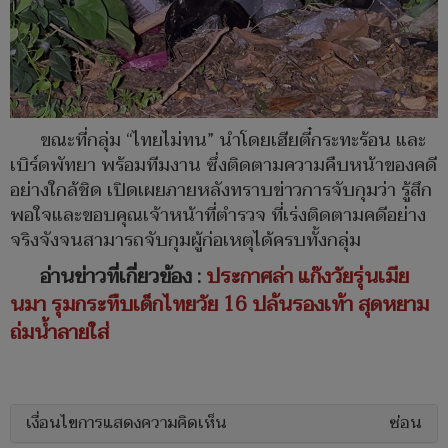
ขณะที่กลุ่ม “ไทยไม่ทน” นำโดยเฮียตี๋กระทะร้อน และ
เบิร์ดพัทยา พร้อมทีมงาน ซึ่งติดตามความคืบหน้าของคดี
อย่างใกล้ชิด เปิดเผยภายหลังทราบข่าวการจับกุมว่า รู้สึก
พอใจและขอบคุณเจ้าหน้าที่ตำรวจ ที่เร่งติดตามคดีอย่าง
จริงจังจนสามารถจับกุมผู้ก่อเหตุได้ครบทั้งกลุ่ม
อ่านข่าวที่เกี่ยวข้อง :
ประกาศล่า แก๊งวัยรุ่นเมีย
นมา รุมกระทืบเด็กไทยวัย 16 ปล้นรองเท้า สุดหยาม
ถ่มน้ำลายใส่
เงื่อนไขการแสดงความคิดเห็น
ซ่อน