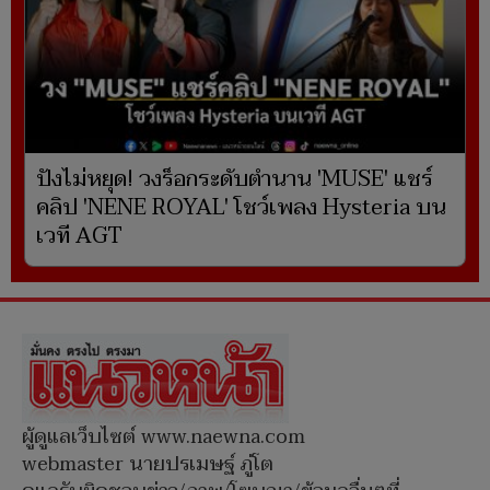
ปังไม่หยุด! วงร็อกระดับตำนาน 'MUSE' แชร์
คลิป 'NENE ROYAL' โชว์เพลง Hysteria บน
เวที AGT
ผู้ดูแลเว็บไซต์ www.naewna.com
webmaster นายปรเมษฐ์ ภู่โต