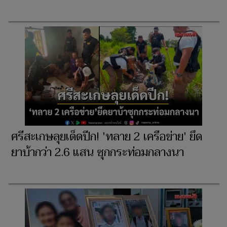
ศรีสะเกษลุยเด็ดปีก! 'ทลาย 2 เครือข่าย' ยึด
ยาบ้ากว่า 2.6 แสน ซุกกระท่อมกลางนา