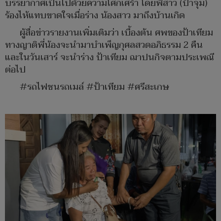
บรรยากาศเป็นไปด้วยความโศกเศร้า โดยพี่สาว (ป้าจุ๋ม)
ร้องไห้แทบขาดใจเมื่อร่าง น้องสาว มาถึงบ้านเกิด
ผู้สื่อข่าวรายงานเพิ่มเติมว่า เบื้องต้น ศพของป้าเทียม
ทางญาติพี่น้องจะนำมาบำเพ็ญกุศลสวดอภิธรรม 2 คืน
และในวันเสาร์ จะนำร่าง ป้าเทียม ฌาปนกิจตามประเพณี
ต่อไป
#รถไฟชนรถเมล์ #ป้าเทียม #ศรีสะเกษ