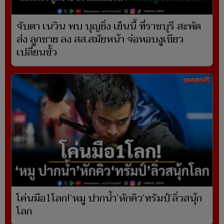
จับตา เนวิน พบ บุญยิ่ง เย็นนี้ ที่ราชบุรี สะพัด
ส่ง ลูกชาย ลง สส.สมัยหน้า จ่อหอบงูเขียว
เปลี่ยนขั้ว
โค่นมือ1โลก!‘หมู ปากน้ำ’หักคิว‘ทรัมป์’ลิ่วสนุ้ก
โลก