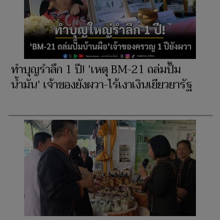
ทำบุญรำลึก 1 ปี! 'เหตุ BM-21 ถล่มปั๊ม
น้ำมัน' เจ้าของยังผวา-ไร้เงาเงินเยียวยารัฐ