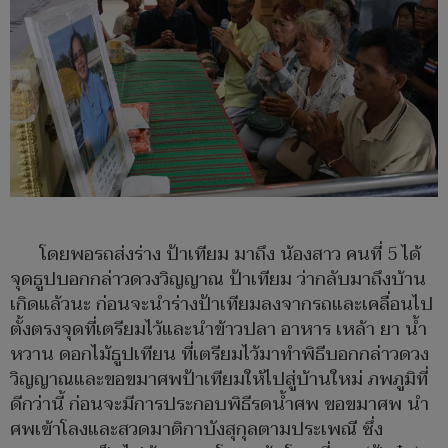
โดยพอรถส่งร่าง ป้าเทียม มาถึง น้องสาว คนที่ 5 ได้
จุดธูปบอกกล่าวดวงวิญญาณ ป้าเทียม ว่ากลับมาถึงบ้าน
เกิดแล้วนะ ก่อนจะนำร่างป้าเทียมลงจากรถและเคลื่อนไป
ตั้งตรงจุดที่เตรียมไว้และนำข้าวปลา อาหาร เหล้า ยา น้ำ
หวาน ดอกไม้ธูปเทียน ที่เตรียมไว้มาทำพิธีบอกกล่าวดวง
วิญญาณและขอขมาศพป้าเทียมให้ไปสู่บ้านใหม่ ภพภูมิที่
ดีกว่านี้ ก่อนจะมีการประกอบพิธีรดน้ำศพ ขอขมาศพ นำ
ศพเข้าโลงและสวดมาติกาบังสุกุลตามประเพณี ซึ่ง